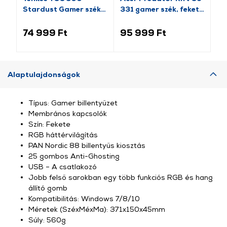
Stardust Gamer szék,
331 gamer szék, fekete
Pr
RGB világítással
(GP.GCR11.00Y)
fe
74 999 Ft
95 999 Ft
13
Alaptulajdonságok
Típus: Gamer billentyűzet
Membrános kapcsolók
Szín: Fekete
RGB háttérvilágítás
PAN Nordic 88 billentyűs kiosztás
25 gombos Anti-Ghosting
USB – A csatlakozó
Jobb felső sarokban egy több funkciós RGB és hang
állító gomb
Kompatibilitás: Windows 7/8/10
Méretek (SzéxMéxMa): 371x150x45mm
Súly: 560g