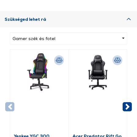
Szükséged lehet rá
Gamer szék és fotel
Yenkee YGC 300
Acer Predator Rift Go
Ac