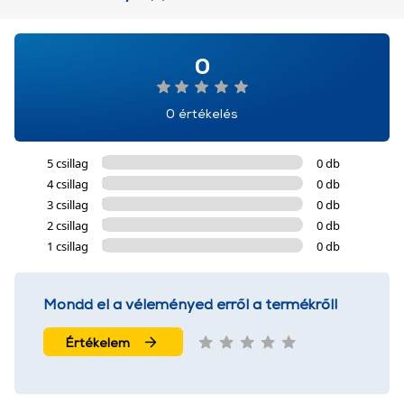
0
0 értékelés
5 csillag
0 db
4 csillag
0 db
3 csillag
0 db
2 csillag
0 db
1 csillag
0 db
Mondd el a véleményed erről a termékről!
Értékelem