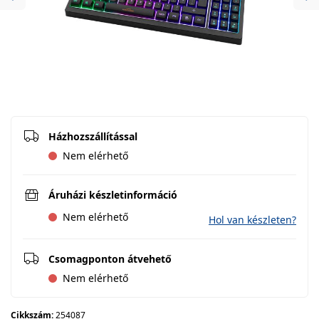
Previous
Ne
Házhozszállítással
Nem elérhető
Áruházi készletinformáció
Nem elérhető
Hol van készleten?
Csomagponton átvehető
Nem elérhető
Cikkszám:
254087