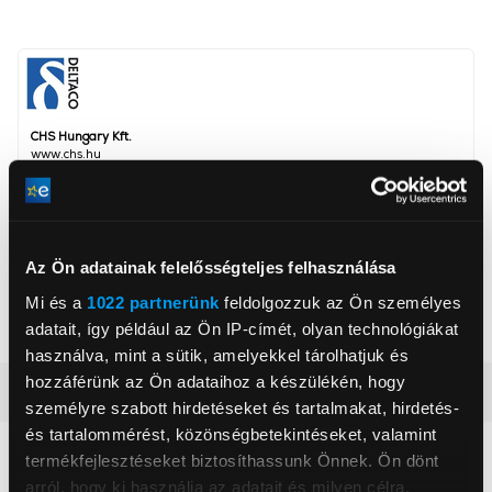
CHS Hungary Kft.
www.chs.hu
info@chs.hu
2040, Budaörs, Vasút utca 15
Csatlakozás
USB
Az Ön adatainak felelősségteljes felhasználása
Multimédiás billentyűzet
Igen
Mi és a
1022 partnerünk
feldolgozzuk az Ön személyes
Háttérvilágítás
Igen
adatait, így például az Ön IP-címét, olyan technológiákat
használva, mint a sütik, amelyekkel tárolhatjuk és
hozzáférünk az Ön adataihoz a készülékén, hogy
Részletes ismertető
személyre szabott hirdetéseket és tartalmakat, hirdetés-
és tartalommérést, közönségbetekintéseket, valamint
Neked ajánljuk
termékfejlesztéseket biztosíthassunk Önnek. Ön dönt
arról, hogy ki használja az adatait és milyen célra.