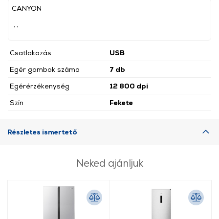
CANYON
, ,
Csatlakozás
USB
Egér gombok száma
7 db
Egérérzékenység
12 800 dpi
Szín
Fekete
Részletes ismertető
Neked ajánljuk