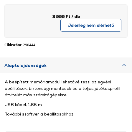
3 999 Ft
/ db
Jelenleg nem elérhető
Cikkszám:
290444
Alaptulajdonságok
A beépített memóriamodul lehetővé teszi az egyéni
beállítások, biztonsági mentések és a teljes játékosprofil
átvitelét más számítógépekre.
USB kábel, 1,65 m
További szoftver a beállításokhoz