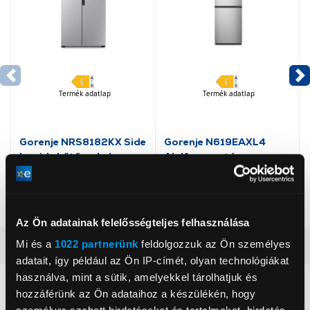
Termék adatlap
Termék adatlap
Gorenje NRS8182KX Side
Gorenje N619EAXL4
by side hűtőszekrény
Alulfagyasztós
kombinált hűtőszekrény
199 999 Ft
179 999 Ft
Az Ön adatainak felelősségteljes felhasználása
Mi és a
1022 partnerünk
feldolgozzuk az Ön személyes
Vásárlói vélemények
(3)
adatait, így például az Ön IP-címét, olyan technológiákat
használva, mint a sütik, amelyekkel tárolhatjuk és
hozzáférünk az Ön adataihoz a készülékén, hogy
5