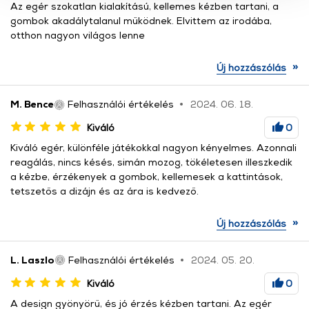
Az egér szokatlan kialakítású, kellemes kézben tartani, a
használatával Ön elfogadja a cookie-k használatát.
gombok akadálytalanul működnek. Elvittem az irodába,
További információk:
ÁSZF
és
Adatvédelem
otthon nagyon világos lenne
»
Új hozzászólás
M. Bence
Felhasználói értékelés
2024. 06. 18.
Kiváló
0
Kiváló egér, különféle játékokkal nagyon kényelmes. Azonnali
reagálás, nincs késés, simán mozog, tökéletesen illeszkedik
a kézbe, érzékenyek a gombok, kellemesek a kattintások,
tetszetős a dizájn és az ára is kedvező.
»
Új hozzászólás
L. Laszlo
Felhasználói értékelés
2024. 05. 20.
Kiváló
0
A design gyönyörű, és jó érzés kézben tartani. Az egér