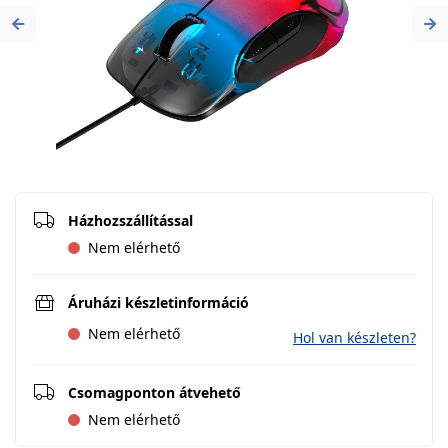
Previous
Ne
Házhozszállítással
Nem elérhető
Áruházi készletinformáció
Nem elérhető
Hol van készleten?
Csomagponton átvehető
Nem elérhető