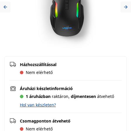
Previous
Ne
Házhozszállítással
Nem elérhető
Áruházi készletinformáció
1 áruházban
raktáron,
díjmentesen
átvehető
Hol van készleten?
Csomagponton átvehető
Nem elérhető