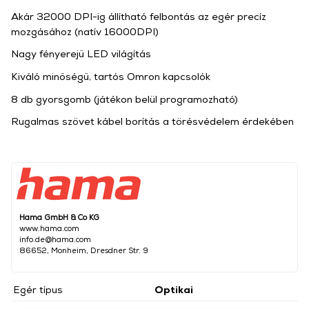
Akár 32000 DPI-ig állítható felbontás az egér precíz
mozgásához (natív 16000DPI)
Nagy fényerejű LED világítás
Kiváló minőségű, tartós Omron kapcsolók
8 db gyorsgomb (játékon belül programozható)
Rugalmas szövet kábel borítás a törésvédelem érdekében
Hama GmbH & Co KG
www.hama.com
info.de@hama.com
86652, Monheim, Dresdner Str. 9
Egér típus
Optikai