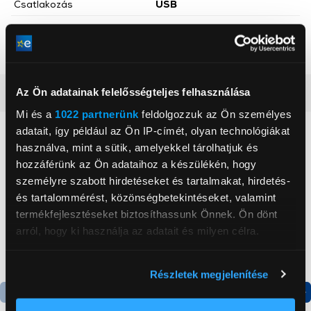
Csatlakozás
USB
Egér gombok száma
8 db
Egérérzékenység
32 000 dpi
Az Ön adatainak felelősségteljes felhasználása
Részletes ismertető
Mi és a
1022 partnerünk
feldolgozzuk az Ön személyes
adatait, így például az Ön IP-címét, olyan technológiákat
Neked ajánljuk
használva, mint a sütik, amelyekkel tárolhatjuk és
hozzáférünk az Ön adataihoz a készülékén, hogy
személyre szabott hirdetéseket és tartalmakat, hirdetés-
és tartalommérést, közönségbetekintéseket, valamint
termékfejlesztéseket biztosíthassunk Önnek. Ön dönt
arról, hogy ki használja az adatait és milyen célra.
Ha engedélyezi, a következőt is meg szeretnénk tenni:
Részletek megjelenítése
Információgyűjtés az Ön földrajzi
elhelyezkedéséről pár méteres pontossággal
Termék adatlap
Termék adatlap