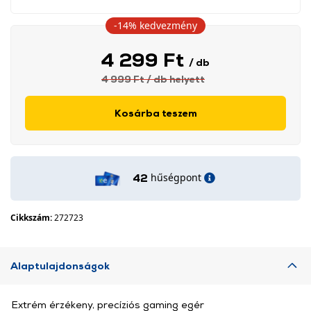
-14%
kedvezmény
4 299 Ft
/ db
4 999 Ft
/ db
helyett
Kosárba teszem
hűségpont
42
Cikkszám:
272723
Alaptulajdonságok
Extrém érzékeny, precíziós gaming egér