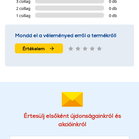
3 csillag
0 db
2 csillag
0 db
1 csillag
0 db
Mondd el a véleményed erről a termékről!
Értékelem
Értesülj elsőként újdonságainkról és
akcióinkról