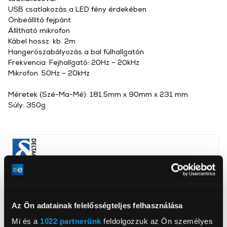
USB csatlakozás a LED fény érdekében
Önbeállító fejpánt
Állítható mikrofon
Kábel hossz: kb. 2m
Hangerőszabályozás a bal fülhallgatón
Frekvencia: Fejhallgató: 20Hz – 20kHz
Mikrofon: 50Hz – 20kHz
Méretek (Szé-Ma-Mé): 181,5mm x 90mm x 231 mm
Súly: 350g
CHS Hungary Kft.
www.chs.hu
info@chs.hu
2040, Budaörs, Vasút utca 15
Az Ön adatainak felelősségteljes felhasználása
Mi és a
1022 partnerünk
feldolgozzuk az Ön személyes