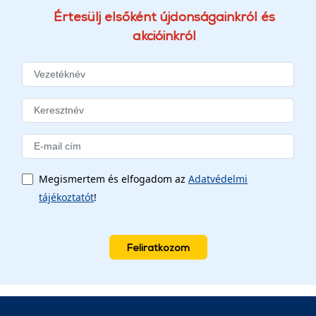
Értesülj elsőként újdonságainkról és
akcióinkról
Megismertem és elfogadom az
Adatvédelmi
tájékoztatót
!
Feliratkozom