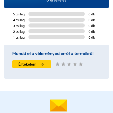
0 értékelés
5 csillag
0 db
4 csillag
0 db
3 csillag
0 db
2 csillag
0 db
1 csillag
0 db
Mondd el a véleményed erről a termékről!
Értékelem