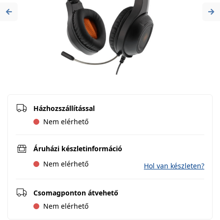
Previous
Ne
Házhozszállítással
Nem elérhető
Áruházi készletinformáció
Nem elérhető
Hol van készleten?
Csomagponton átvehető
Nem elérhető