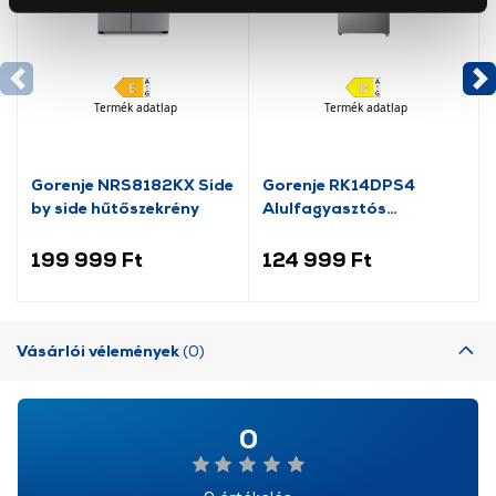
Az Eunonics.hu webáruházunk ún. süti vagy cookie file-
okat használ, melyeket az Ön gépén tárol a rendszer. A
cookie-k személyazonosítására nem alkalmasak,
szolgáltatásaink biztosításához szükségesek. Az oldal
Termék adatlap
Termék adatlap
használatával Ön elfogadja a cookie-k használatát.
További információk:
ÁSZF
és
Adatvédelem
Gorenje NRS8182KX Side
Gorenje RK14DPS4
by side hűtőszekrény
Alulfagyasztós
kombinált hűtőszekrény
199 999 Ft
124 999 Ft
Vásárlói vélemények
(0)
0