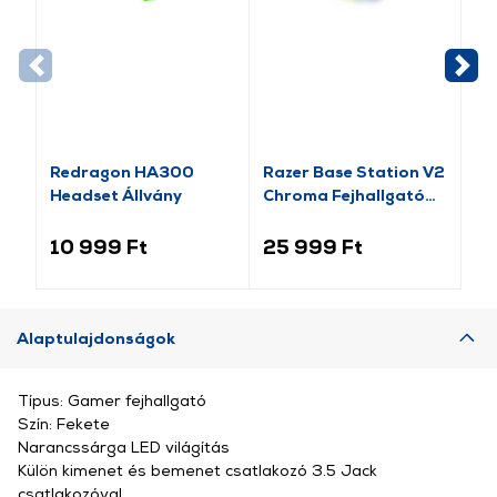
Redragon HA300
Razer Base Station V2
Ma
Headset Állvány
Chroma Fejhallgató
fe
állvány és USB HUB,
fe
fekete (RC21-
10 999 Ft
25 999 Ft
4 
01510100-R3M1)
Alaptulajdonságok
Típus: Gamer fejhallgató
Szín: Fekete
Narancssárga LED világítás
Külön kimenet és bemenet csatlakozó 3.5 Jack
csatlakozóval