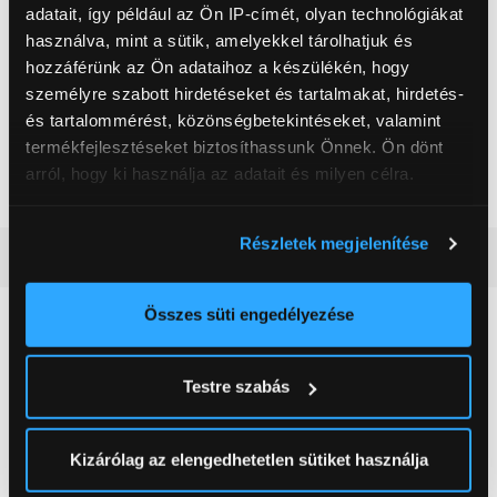
Mikrofon
Igen
adatait, így például az Ön IP-címét, olyan technológiákat
Kábel hossza
200 cm
használva, mint a sütik, amelyekkel tárolhatjuk és
hozzáférünk az Ön adataihoz a készülékén, hogy
Szín
Fekete
személyre szabott hirdetéseket és tartalmakat, hirdetés-
Súly
350 g
és tartalommérést, közönségbetekintéseket, valamint
termékfejlesztéseket biztosíthassunk Önnek. Ön dönt
Fejhallgató típus
Fejhallgató
arról, hogy ki használja az adatait és milyen célra.
Adatátvitel
Vezetékes
Ha engedélyezi, a következőt is meg szeretnénk tenni:
Részletek megjelenítése
Részletes ismertető
Információgyűjtés az Ön földrajzi
elhelyezkedéséről pár méteres pontossággal
Az Ön készülékén beazonosítása annak konkrét
Összes süti engedélyezése
Neked ajánljuk
tulajdonságainak (ujjlenyomat) aktív ellenőrzésével
Tudjon meg többet személyes adatainak feldolgozási
Testre szabás
módjairól és adja meg preferenciáit a
Részletek
pontban
. Bármikor módosíthatja vagy visszavonhatja a
Sütinyilatkozathoz való hozzájárulását.
Kizárólag az elengedhetetlen sütiket használja