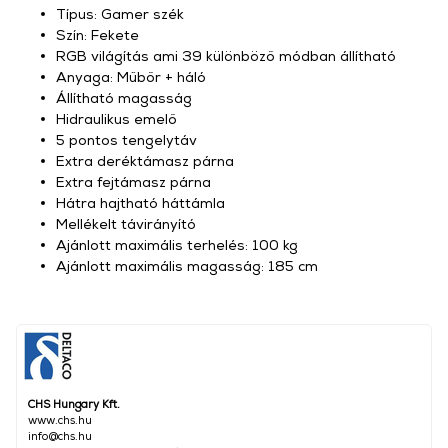
Típus: Gamer szék
Szín: Fekete
RGB világítás ami 39 különböző módban állítható
Anyaga: Műbőr + háló
Állítható magasság
Hidraulikus emelő
5 pontos tengelytáv
Extra deréktámasz párna
Extra fejtámasz párna
Hátra hajtható háttámla
Mellékelt távirányító
Ajánlott maximális terhelés: 100 kg
Ajánlott maximális magasság: 185 cm
CHS Hungary Kft.
www.chs.hu
info@chs.hu