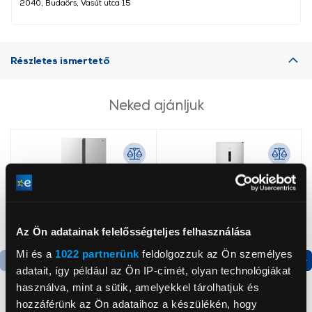
2040, Budaörs, Vasút utca 15
Részletes ismertető
Neked ajánljuk
Az Ön adatainak felelősségteljes felhasználása
Mi és a
1022 partnerünk
feldolgozzuk az Ön személyes
adatait, így például az Ön IP-címét, olyan technológiákat
Termék adatlap
Termék adatlap
használva, mint a sütik, amelyekkel tárolhatjuk és
hozzáférünk az Ön adataihoz a készülékén, hogy