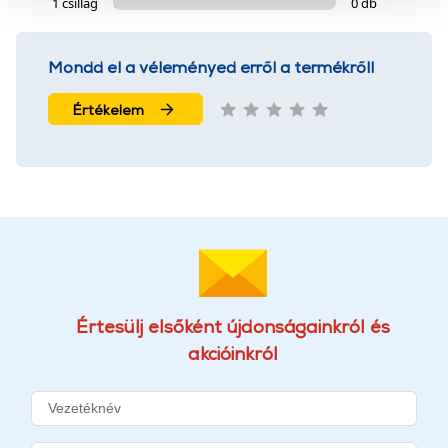
1 csillag
0 db
szolgáltatásaink biztosításához szükségesek. Az oldal
használatával Ön elfogadja a cookie-k használatát.
További információk:
ÁSZF
és
Adatvédelem
Mondd el a véleményed erről a termékről!
Értékelem
Értesülj elsőként újdonságainkról és
akcióinkról