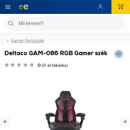
Gamer forgószék
Deltaco GAM-086 RGB Gamer szék
0
(0 értékelés)
Previous
Ne