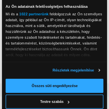
Tulajdonságok
AMD freeSync támogatás
Az Ön adatainak felelősségteljes felhasználása
Mi és a
1022 partnerünk
feldolgozzuk az Ön személyes
2
Maximális fényerő
250 cd/m
adatait, így például az Ön IP-címét, olyan technológiákat
Betekintési szög
178 °
használva, mint a sütik, amelyekkel tárolhatjuk és
Válaszidő
4 ms
hozzáférünk az Ön adataihoz a készülékén, hogy
személyre szabott hirdetéseket és tartalmakat, hirdetés-
Szín
Fekete
és tartalommérést, közönségbetekintéseket, valamint
Magasság
41,64 cm
termékfejlesztéseket biztosíthassunk Önnek. Ön dönt
arról, hogy ki használja az adatait és milyen célra.
Szélesség
61,49 cm
Mélység
23,37 cm
Ha engedélyezi, a következőt is meg szeretnénk tenni:
Tovább olvasom
Részletek megjelenítése
Nettó súly
3,86 kg
Információgyűjtés az Ön földrajzi
elhelyezkedéséről pár méteres pontossággal
Az Ön készülékén beazonosítása annak konkrét
Összes süti engedélyezése
Részletes ismertető
tulajdonságainak (ujjlenyomat) aktív ellenőrzésével
Tudjon meg többet személyes adatainak feldolgozási
Testre szabás
módjairól és adja meg preferenciáit a
Részletek
Neked ajánljuk