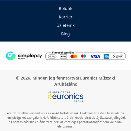
Rólunk
Karrier
Üzleteink
Blog
© 2026. Minden jog fenntartva! Euronics Műszaki
Áruházlánc
Áraink forintban értendők és az ÁFA-t tartalmazzák. Csak háztartásban használatos
mennyiségeket szolgálunk ki. A feltüntetett árak, képek leírások tájékoztató jellegűek,
és nem minősülnek ajánlattételnek, az esetleges pontatlanságért nem vállalunk
felelősséget.