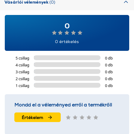
Vásárlói vélemények
(0)
0
0 értékelés
5 csillag
0 db
4 csillag
0 db
3 csillag
0 db
2 csillag
0 db
1 csillag
0 db
Mondd el a véleményed erről a termékről!
Értékelem