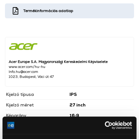
Termékinformációs adatlap
Acer Europe S.A. Magyarországi Kereskedelmi Képviselete
www.acer.com/hu-hu
Info.hu@acer.com
1023, Budapest, Váci út 47
Kijelző típusa
IPS
Kijelző méret
27 inch
Képarány
16:9
Kijelző felbontása
FullHD (1920x1080)
Maximális képfrissítés
180 Hz