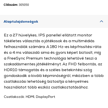
Cikkszám:
305050
Alaptulajdonságok
Ez a 27 hüvelykes, IPS panellel ellátott monitor
tökéletes választás a játékosok és a multimédiás
felhasználók számára. A 180 Hz-es képfrissítési ráta
és a 4 ms válaszidő sima és gyors képet biztosít, míg
a FreeSync Premium technológia lehetővé teszi a
szakadásmentes játékélményt. Az FHD felbontás, az
HDR10 támogatás és a széles betekintési szög
gondoskodik a kiváló képminőségről, miközben a több
csatlakozási lehetőség biztosítja a kényelmes
használatot több eszköz csatlakoztatásához.
Csatlakozók: HDMI, DisplayPort