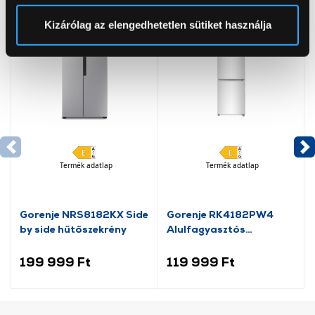
pontban
. Bármikor módosíthatja vagy visszavonhatja a
Sütinyilatkozathoz való hozzájárulását.
Kizárólag az elengedhetetlen sütiket használja
Az Eunonics.hu webáruházunk ún. süti vagy cookie file-
okat használ, melyeket az Ön gépén tárol a rendszer. A
cookie-k személyazonosítására nem alkalmasak,
szolgáltatásaink biztosításához szükségesek. Az oldal
használatával Ön elfogadja a cookie-k használatát.
További információk:
ÁSZF
és
Adatvédelem
Termék adatlap
Termék adatlap
Gorenje NRS8182KX Side
Gorenje RK4182PW4
by side hűtőszekrény
Alulfagyasztós
kombinált hűtőszekrény
199 999 Ft
119 999 Ft