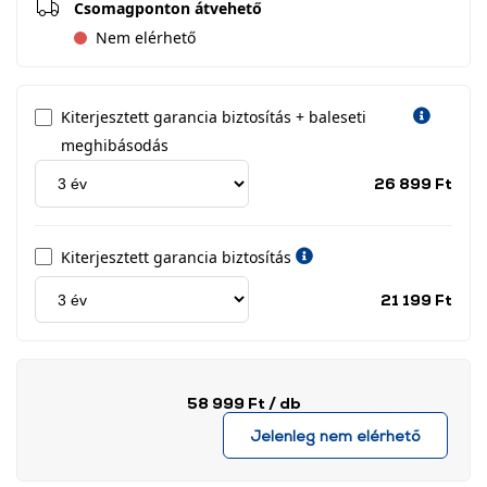
Csomagponton átvehető
Nem elérhető
Kiterjesztett garancia biztosítás + baleseti
meghibásodás
Jótá
26 899 Ft
idős
címk
Kiterjesztett garancia biztosítás
Jótá
21 199 Ft
idős
címk
58 999 Ft
/ db
Jelenleg nem elérhető