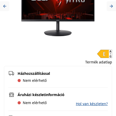
Previous
Ne
Termék adatlap
Házhozszállítással
Nem elérhető
Áruházi készletinformáció
Nem elérhető
Hol van készleten?