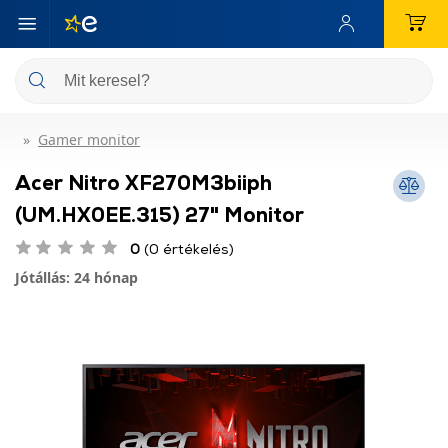
Gamer monitor
Acer Nitro XF270M3biiph
(UM.HX0EE.315) 27" Monitor
0
(0 értékelés)
Jótállás: 24 hónap