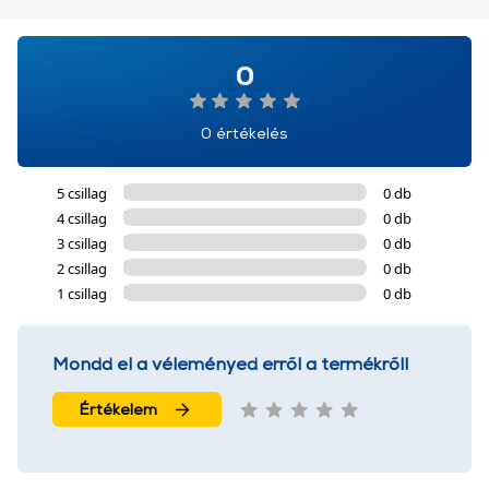
0
0 értékelés
5 csillag
0 db
4 csillag
0 db
3 csillag
0 db
2 csillag
0 db
1 csillag
0 db
Mondd el a véleményed erről a termékről!
Értékelem