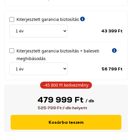
Kiterjesztett garancia biztosítás
Jótá
43 399 Ft
idős
címk
Kiterjesztett garancia biztosítás + baleseti
meghibásodás
Jótá
56 799 Ft
idős
címk
-45 800 Ft
kedvezmény
479 999 Ft
/ db
525 799 Ft
/ db
helyett
Kosárba teszem