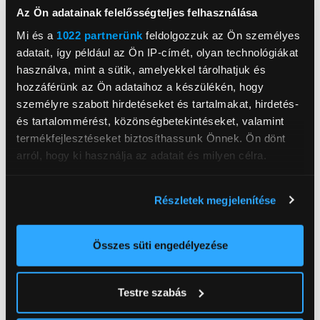
Az Ön adatainak felelősségteljes felhasználása
legtartósabb RTX laptopokban, a Max-Q által
optimalizálva.
Mi és a
1022 partnerünk
feldolgozzuk az Ön személyes
adatait, így például az Ön IP-címét, olyan technológiákat
használva, mint a sütik, amelyekkel tárolhatjuk és
hozzáférünk az Ön adataihoz a készülékén, hogy
személyre szabott hirdetéseket és tartalmakat, hirdetés-
és tartalommérést, közönségbetekintéseket, valamint
CHS HUNGARY Kft
termékfejlesztéseket biztosíthassunk Önnek. Ön dönt
www.chs.hu
info@chs.hu
arról, hogy ki használja az adatait és milyen célra.
2040, Budaörs, Vasút utca 15
Ha engedélyezi, a következőt is meg szeretnénk tenni:
Részletek megjelenítése
Intel® Core™ i7-14650HX
Információgyűjtés az Ön földrajzi
Processzor
processzor
elhelyezkedéséről pár méteres pontossággal
Operációs rendszer
Nincs operációs rendszer
Az Ön készülékén beazonosítása annak konkrét
Összes süti engedélyezése
tulajdonságainak (ujjlenyomat) aktív ellenőrzésével
Memória mérete RAM
16 GB
Tudjon meg többet személyes adatainak feldolgozási
Háttértár mérete
1 000 GB
Testre szabás
módjairól és adja meg preferenciáit a
Részletek
NVIDIA® GeForce RTX™
pontban
. Bármikor módosíthatja vagy visszavonhatja a
Videókártya