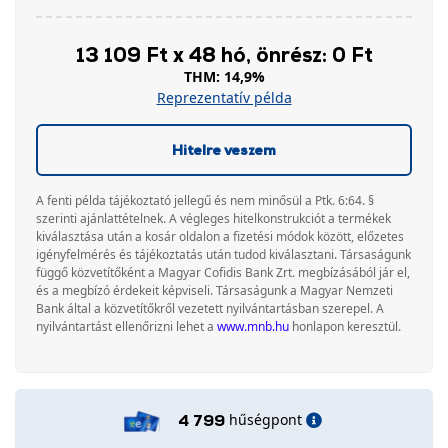
13 109 Ft x 48 hó, önrész: 0 Ft
THM: 14,9%
Reprezentatív példa
Hitelre veszem
A fenti példa tájékoztató jellegű és nem minősül a Ptk. 6:64. §
szerinti ajánlattételnek. A végleges hitelkonstrukciót a termékek
kiválasztása után a kosár oldalon a fizetési módok között, előzetes
igényfelmérés és tájékoztatás után tudod kiválasztani. Társaságunk
függő közvetítőként a Magyar Cofidis Bank Zrt. megbízásából jár el,
és a megbízó érdekeit képviseli. Társaságunk a Magyar Nemzeti
Bank által a közvetítőkről vezetett nyilvántartásban szerepel. A
nyilvántartást ellenőrizni lehet a
www.mnb.hu
honlapon keresztül.
hűségpont
4 799