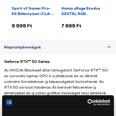
Spirit of Gamer Pro-
Hama uRage Exodus
Ha
K5 Billentyűzet (CLA-
220TKL RGB
51
PK5)
Billentyűzet, fehér
Ga
(217819)
(2
9 999 Ft
7 999 Ft
13
Alaptulajdonságok
Geforce RTX™ 50 Series
Az NVIDIA Blackwell által támogatott GeForce RTX™ 50-
es sorozatú laptop GPU-k a játékosok és az alkotók
számára forradalmian új képességeket biztosítanak. Az
RTX 50 sorozat hatalmas AI lóerővel felszerelve új
élményeket és új szintű grafikai minőséget tesz lehetővé.
Sokszorozd meg a teljesítményt az NVIDIA DLSS 4
segítségével, hozzon létre képeket soha nem látott
sebességgel, és szabadítsa fel kreativitását az NVIDIA
Studio segítségével. Mindezt a legvékonyabb és