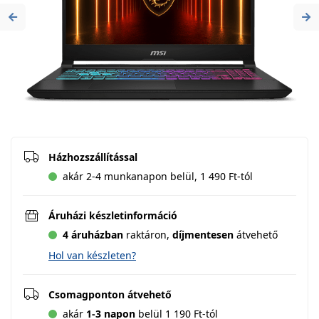
Previous
Ne
Házhozszállítással
akár 2-4 munkanapon belül, 1 490 Ft-tól
Áruházi készletinformáció
4 áruházban
raktáron,
díjmentesen
átvehető
Hol van készleten?
Csomagponton átvehető
akár
1-3 napon
belül 1 190 Ft-tól