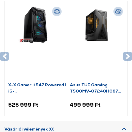
X-X Gamer i1547 Powered by ASUS
Asus TUF Gaming
i5-
T500MV-07240H0870
14600KF/16GB/960SSD/RTX3060
Gamer PC
12GB
525 999 Ft
499 999 Ft
Vásárlói vélemények
(0)