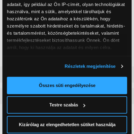
6400 4GB
adatait, így például az Ön IP-címét, olyan technológiákat
Háttértár mérete
960 GB
használva, mint a sütik, amelyekkel tárolhatjuk és
hozzáférünk az Ön adataihoz a készülékén, hogy
Háttértár
SSD
személyre szabott hirdetéseket és tartalmakat, hirdetés-
Memória mérete RAM
16 GB
és tartalommérést, közönségbetekintéseket, valamint
termékfejlesztéseket biztosíthassunk Önnek. Ön dönt
Asus PRIME H610M-
Alaplap típusa
LGA1700
arról, hogy ki használja az adatait és milyen célra.
Operációs rendszer
Nincs operációs rendszer
Ha engedélyezi, a következőt is meg szeretnénk tenni:
Részletek megjelenítése
Információgyűjtés az Ön földrajzi
Részletes ismertető
elhelyezkedéséről pár méteres pontossággal
Az Ön készülékén beazonosítása annak konkrét
Összes süti engedélyezése
tulajdonságainak (ujjlenyomat) aktív ellenőrzésével
Vásárlói vélemények
(0)
Tudjon meg többet személyes adatainak feldolgozási
Testre szabás
módjairól és adja meg preferenciáit a
Részletek
pontban
. Bármikor módosíthatja vagy visszavonhatja a
0
Sütinyilatkozathoz való hozzájárulását.
Kizárólag az elengedhetetlen sütiket használja