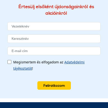
Értesülj elsőként újdonságainkról és
akcióinkról
Megismertem és elfogadom az
Adatvédelmi
tájékoztatót
!
Feliratkozom