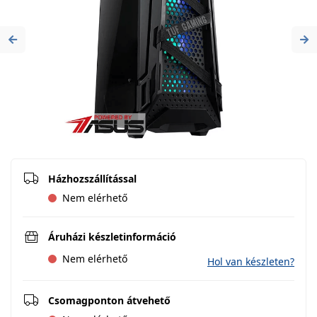
Previous
Ne
Házhozszállítással
Nem elérhető
Áruházi készletinformáció
Nem elérhető
Hol van készleten?
Csomagponton átvehető