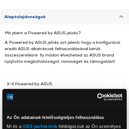
Alaptulajdonságok
Mit jelent a Powered by ASUS jelzés?
A Powered by ASUS jelzés azt jelenti, hogy a konfiguráció
eredti ASUS alkatrészek felhasználásával került
összeszerelésre. Ily módon élvezheted az ASUS brand
nyújtotta megbízhatóságot, minőséget és támogatást!
X-X Powered by ASUS
, ,
Intel® Core™ i5-12400F
Processzor
processzor (up to 4.4 GHz)
Az Ön adatainak felelősségteljes felhasználása
Asus Dual Radeon™ RX
Mi és a
1022 partnerünk
feldolgozzuk az Ön személyes
Videókártya