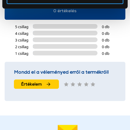
Az Eunonics.hu webáruházunk ún. süti vagy cookie file-
0 értékelés
okat használ, melyeket az Ön gépén tárol a rendszer. A
cookie-k személyazonosítására nem alkalmasak,
5 csillag
0 db
szolgáltatásaink biztosításához szükségesek. Az oldal
4 csillag
0 db
használatával Ön elfogadja a cookie-k használatát.
3 csillag
0 db
További információk:
ÁSZF
és
Adatvédelem
2 csillag
0 db
1 csillag
0 db
Mondd el a véleményed erről a termékről!
Értékelem