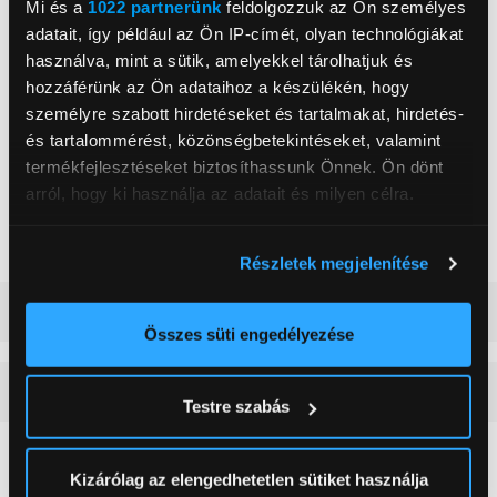
Mi és a
1022 partnerünk
feldolgozzuk az Ön személyes
Asus TUF Gaming GeForce
Videókártya
adatait, így például az Ön IP-címét, olyan technológiákat
RTX™ 4080 Super 16GB
használva, mint a sütik, amelyekkel tárolhatjuk és
Háttértár mérete
2 048 GB
hozzáférünk az Ön adataihoz a készülékén, hogy
Háttértár
SSD
személyre szabott hirdetéseket és tartalmakat, hirdetés-
és tartalommérést, közönségbetekintéseket, valamint
Memória mérete RAM
64 GB
termékfejlesztéseket biztosíthassunk Önnek. Ön dönt
Asus TUF Gaming B760M-
arról, hogy ki használja az adatait és milyen célra.
Alaplap típusa
PLUS
Operációs rendszer
Nincs operációs rendszer
Ha engedélyezi, a következőt is meg szeretnénk tenni:
Részletek megjelenítése
Információgyűjtés az Ön földrajzi
elhelyezkedéséről pár méteres pontossággal
Részletes ismertető
Az Ön készülékén beazonosítása annak konkrét
Összes süti engedélyezése
tulajdonságainak (ujjlenyomat) aktív ellenőrzésével
Tudjon meg többet személyes adatainak feldolgozási
Vásárlói vélemények
(0)
Testre szabás
módjairól és adja meg preferenciáit a
Részletek
pontban
. Bármikor módosíthatja vagy visszavonhatja a
Sütinyilatkozathoz való hozzájárulását.
0
Kizárólag az elengedhetetlen sütiket használja