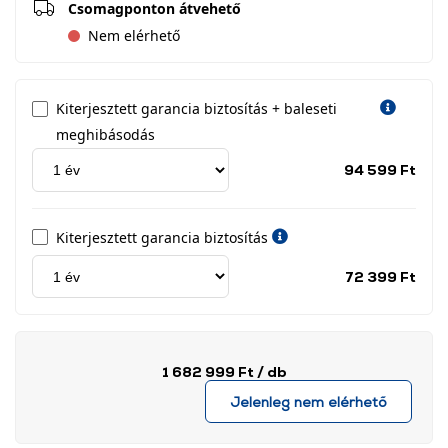
Csomagponton átvehető
Nem elérhető
Kiterjesztett garancia biztosítás + baleseti
meghibásodás
Jótá
94 599 Ft
idős
címk
Kiterjesztett garancia biztosítás
Jótá
72 399 Ft
idős
címk
1 682 999 Ft
/ db
Jelenleg nem elérhető