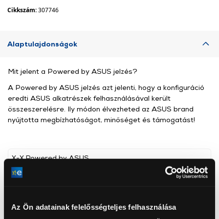
Cikkszám:
307746
Alaptulajdonságok
Mit jelent a Powered by ASUS jelzés?
A Powered by ASUS jelzés azt jelenti, hogy a konfiguráció
eredti ASUS alkatrészek felhasználásával került
összeszerelésre. Ily módon élvezheted az ASUS brand
nyújtotta megbízhatóságot, minőséget és támogatást!
X-X Powered by ASUS
, ,
Intel® Core™ i7-14700KF
Processzor
Az Ön adatainak felelősségteljes felhasználása
processzor