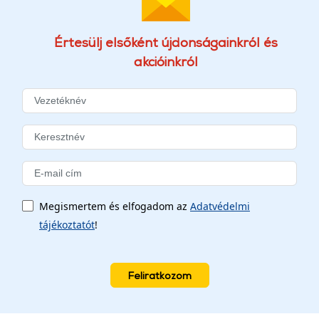
Értesülj elsőként újdonságainkról és
akcióinkról
Megismertem és elfogadom az
Adatvédelmi
tájékoztatót
!
Feliratkozom