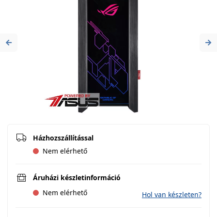
Previous
Ne
Házhozszállítással
Nem elérhető
Áruházi készletinformáció
Nem elérhető
Hol van készleten?