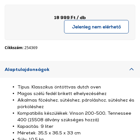
18 999 Ft
/ db
Jelenleg nem elérhető
Cikkszám:
254369
Alaptulajdonságok
Típus: Klasszikus öntöttvas dutch oven
Magas szélű fedél brikett elhelyezéséhez
Alkalmas főzéshez, sütéshez, pároláshoz, sütéshez és
pörköléshez
Kompatibilis készülékek: Vinson 200-500, Tennessee
400 (15508 állvány szükséges hozzá)
Kapacitás: 9 liter
Méretek: 35,5 x 36,5 x 33 cm
Súly: 10,5 kg