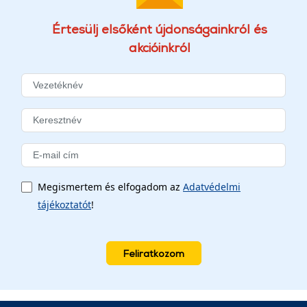
Értesülj elsőként újdonságainkról és
akcióinkról
Megismertem és elfogadom az
Adatvédelmi
tájékoztatót
!
Feliratkozom