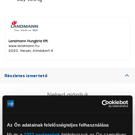
Landmann Hungária Kft.
www.landmann.hu
2220, Vecsés, Almáskert 4
Részletes ismertető
Neked ajánljuk
Az Ön adatainak felelősségteljes felhasználása
Mi és a
1022 partnerünk
feldolgozzuk az Ön személyes