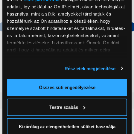
adatait, így például az Ön IP-címét, olyan technológiákat
használva, mint a sütik, amelyekkel tárolhatjuk és
hozzáférünk az Ön adataihoz a készülékén, hogy
személyre szabott hirdetéseket és tartalmakat, hirdetés-
Termék adatlap
Termék adatlap
és tartalommérést, közönségbetekintéseket, valamint
termékfejlesztéseket biztosíthassunk Önnek. Ön dönt
arról, hogy ki használja az adatait és milyen célra.
Gorenje NRS8182KX Side
Gorenje N619EAXL4
by side hűtőszekrény
Alulfagyasztós
Ha engedélyezi, a következőt is meg szeretnénk tenni:
kombinált hűtőszekrény
Részletek megjelenítése
Információgyűjtés az Ön földrajzi
199 999 Ft
179 999 Ft
elhelyezkedéséről pár méteres pontossággal
Az Ön készülékén beazonosítása annak konkrét
Összes süti engedélyezése
tulajdonságainak (ujjlenyomat) aktív ellenőrzésével
Vásárlói vélemények
(0)
Tudjon meg többet személyes adatainak feldolgozási
Testre szabás
módjairól és adja meg preferenciáit a
Részletek
pontban
. Bármikor módosíthatja vagy visszavonhatja a
0
Sütinyilatkozathoz való hozzájárulását.
Kizárólag az elengedhetetlen sütiket használja