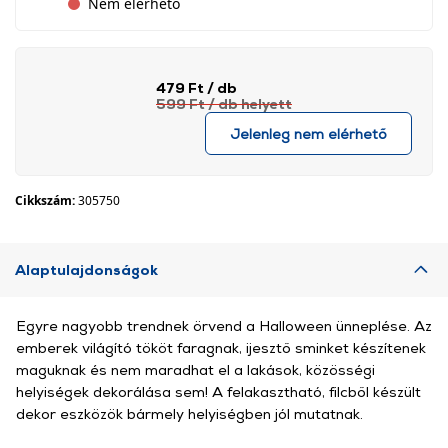
Nem elérhető
479 Ft
/ db
599 Ft
/ db
helyett
Jelenleg nem elérhető
Cikkszám:
305750
Alaptulajdonságok
Egyre nagyobb trendnek örvend a Halloween ünneplése. Az
emberek világító tököt faragnak, ijesztő sminket készítenek
maguknak és nem maradhat el a lakások, közösségi
helyiségek dekorálása sem! A felakasztható, filcből készült
dekor eszközök bármely helyiségben jól mutatnak.