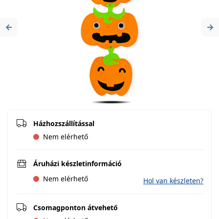
Previous
Ne
Házhozszállítással
Nem elérhető
Áruházi készletinformáció
Nem elérhető
Hol van készleten?
Csomagponton átvehető