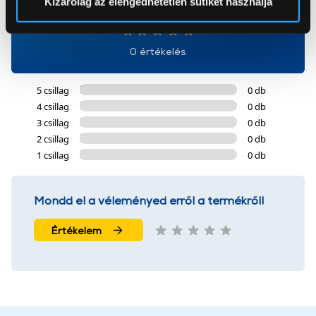
Kizárólag az elengedhetetlen sütiket használja
0
Az Eunonics.hu webáruházunk ún. süti vagy cookie file-
okat használ, melyeket az Ön gépén tárol a rendszer. A
0 értékelés
cookie-k személyazonosítására nem alkalmasak,
szolgáltatásaink biztosításához szükségesek. Az oldal
5 csillag
0 db
használatával Ön elfogadja a cookie-k használatát.
4 csillag
0 db
További információk:
ÁSZF
és
Adatvédelem
3 csillag
0 db
2 csillag
0 db
1 csillag
0 db
Mondd el a véleményed erről a termékről!
Értékelem