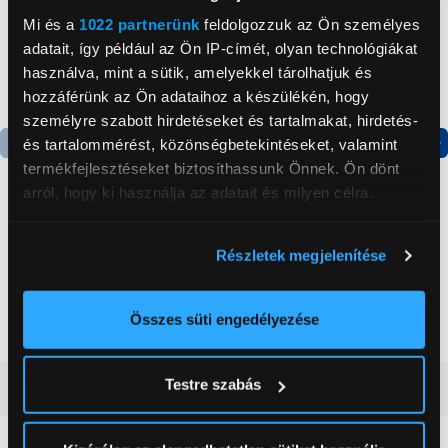
Mi és a
1022 partnerünk
feldolgozzuk az Ön személyes
adatait, így például az Ön IP-címét, olyan technológiákat
használva, mint a sütik, amelyekkel tárolhatjuk és
hozzáférünk az Ön adataihoz a készülékén, hogy
személyre szabott hirdetéseket és tartalmakat, hirdetés-
és tartalommérést, közönségbetekintéseket, valamint
termékfejlesztéseket biztosíthassunk Önnek. Ön dönt
Termék adatlap
Termék adatlap
arról, hogy ki használja az adatait és milyen célra.
Gorenje NRS8182KX Side
Gorenje N619EAXL4
Ha engedélyezi, a következőt is meg szeretnénk tenni:
Részletek megjelenítése
by side hűtőszekrény
Alulfagyasztós
Információgyűjtés az Ön földrajzi
kombinált hűtőszekrény
elhelyezkedéséről pár méteres pontossággal
199 999 Ft
179 999 Ft
Az Ön készülékén beazonosítása annak konkrét
Összes süti engedélyezése
tulajdonságainak (ujjlenyomat) aktív ellenőrzésével
Tudjon meg többet személyes adatainak feldolgozási
Testre szabás
Vásárlói vélemények
(0)
módjairól és adja meg preferenciáit a
Részletek
pontban
. Bármikor módosíthatja vagy visszavonhatja a
Sütinyilatkozathoz való hozzájárulását.