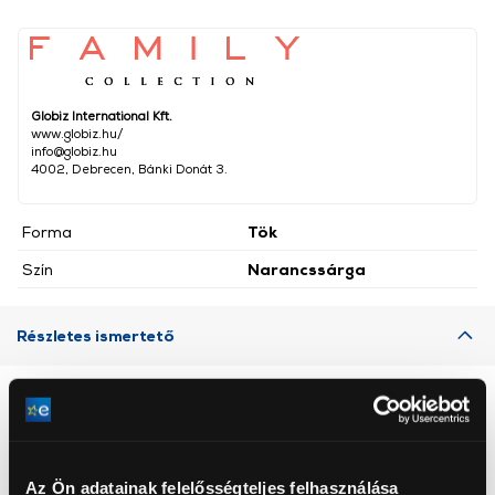
Globiz International Kft.
www.globiz.hu/
info@globiz.hu
4002, Debrecen, Bánki Donát 3.
Forma
Tök
Szín
Narancssárga
Részletes ismertető
Neked ajánljuk
Az Ön adatainak felelősségteljes felhasználása