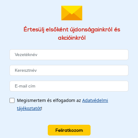
Értesülj elsőként újdonságainkról és
akcióinkról
Megismertem és elfogadom az
Adatvédelmi
tájékoztatót
!
Feliratkozom