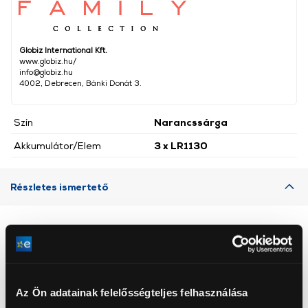
Globiz International Kft.
www.globiz.hu/
info@globiz.hu
4002, Debrecen, Bánki Donát 3.
Szín
Narancssárga
Akkumulátor/Elem
3 x LR1130
Részletes ismertető
Neked ajánljuk
Az Ön adatainak felelősségteljes felhasználása