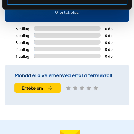
Az Eunonics.hu webáruházunk ún. süti vagy cookie file-
0 értékelés
okat használ, melyeket az Ön gépén tárol a rendszer. A
cookie-k személyazonosítására nem alkalmasak,
5 csillag
0 db
szolgáltatásaink biztosításához szükségesek. Az oldal
4 csillag
0 db
használatával Ön elfogadja a cookie-k használatát.
3 csillag
0 db
További információk:
ÁSZF
és
Adatvédelem
2 csillag
0 db
1 csillag
0 db
Mondd el a véleményed erről a termékről!
Értékelem