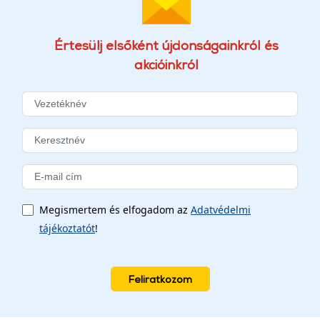
Értesülj elsőként újdonságainkról és
akcióinkról
Megismertem és elfogadom az
Adatvédelmi
tájékoztatót
!
Feliratkozom