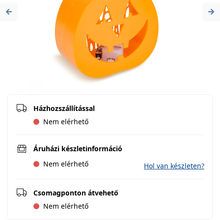
Previous
Ne
Házhozszállítással
Nem elérhető
Áruházi készletinformáció
Nem elérhető
Hol van készleten?
Csomagponton átvehető
Nem elérhető