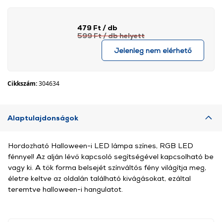
479 Ft
/ db
599 Ft
/ db
helyett
Jelenleg nem elérhető
Cikkszám:
304634
Alaptulajdonságok
Hordozható Halloween-i LED lámpa színes, RGB LED
fénnyel! Az alján lévő kapcsoló segítségével kapcsolható be
vagy ki. A tök forma belsejét színváltós fény világítja meg,
életre keltve az oldalán található kivágásokat, ezáltal
teremtve halloween-i hangulatot.