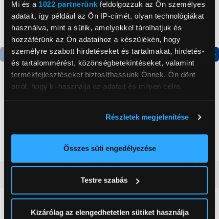
Mi és a
1022 partnerünk
feldolgozzuk az Ön személyes
adatait, így például az Ön IP-címét, olyan technológiákat
használva, mint a sütik, amelyekkel tárolhatjuk és
hozzáférünk az Ön adataihoz a készülékén, hogy
személyre szabott hirdetéseket és tartalmakat, hirdetés-
és tartalommérést, közönségbetekintéseket, valamint
Termék adatlap
Termék adatlap
termékfejlesztéseket biztosíthassunk Önnek. Ön dönt
arról, hogy ki használja az adatait és milyen célra.
Gorenje NRS8182KX Side
Gorenje N619EAXL4
Ha engedélyezi, a következőt is meg szeretnénk tenni:
by side hűtőszekrény
Alulfagyasztós
Részletek megjelenítése
kombinált hűtőszekrény
Információgyűjtés az Ön földrajzi
199 999 Ft
179 999 Ft
elhelyezkedéséről pár méteres pontossággal
Az Ön készülékén beazonosítása annak konkrét
Összes süti engedélyezése
tulajdonságainak (ujjlenyomat) aktív ellenőrzésével
Tudjon meg többet személyes adatainak feldolgozási
Vásárlói vélemények
(0)
Testre szabás
módjairól és adja meg preferenciáit a
Részletek
pontban
. Bármikor módosíthatja vagy visszavonhatja a
Sütinyilatkozathoz való hozzájárulását.
0
Kizárólag az elengedhetetlen sütiket használja