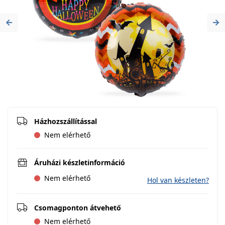
Previous
Ne
Házhozszállítással
Nem elérhető
Áruházi készletinformáció
Nem elérhető
Hol van készleten?
Csomagponton átvehető
Nem elérhető