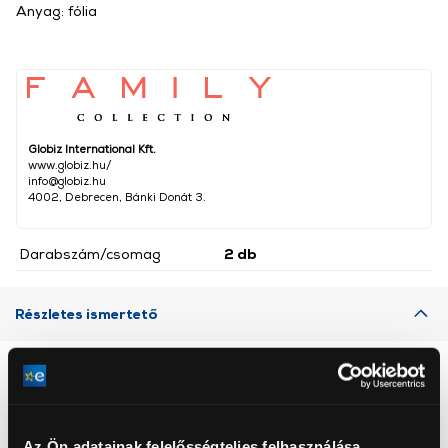
Anyag: fólia
Globiz International Kft.
www.globiz.hu/
info@globiz.hu
4002, Debrecen, Bánki Donát 3.
Darabszám/csomag
2 db
Részletes ismertető
Neked ajánljuk
Az Ön adatainak felelősségteljes felhasználása