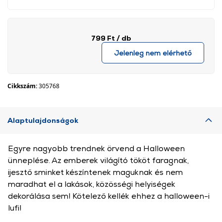
799 Ft
/ db
Jelenleg nem elérhető
Cikkszám:
305768
Alaptulajdonságok
Egyre nagyobb trendnek örvend a Halloween
ünneplése. Az emberek világító tököt faragnak,
ijesztő sminket készíntenek maguknak és nem
maradhat el a lakások, közösségi helyiségek
dekorálása sem! Kötelező kellék ehhez a halloween-i
lufi!