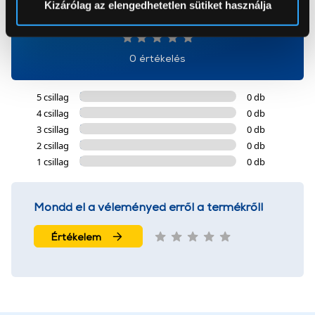
Kizárólag az elengedhetetlen sütiket használja
0
Az Eunonics.hu webáruházunk ún. süti vagy cookie file-
okat használ, melyeket az Ön gépén tárol a rendszer. A
0 értékelés
cookie-k személyazonosítására nem alkalmasak,
szolgáltatásaink biztosításához szükségesek. Az oldal
5 csillag
0 db
használatával Ön elfogadja a cookie-k használatát.
4 csillag
0 db
További információk:
ÁSZF
és
Adatvédelem
3 csillag
0 db
2 csillag
0 db
1 csillag
0 db
Mondd el a véleményed erről a termékről!
Értékelem