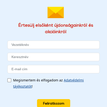
Értesülj elsőként újdonságainkról és
akcióinkról
Megismertem és elfogadom az
Adatvédelmi
tájékoztatót
!
Feliratkozom