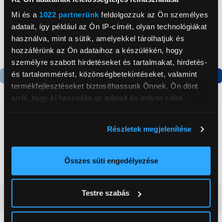
Mi és a
1022 partnerünk
feldolgozzuk az Ön személyes
adatait, így például az Ön IP-címét, olyan technológiákat
használva, mint a sütik, amelyekkel tárolhatjuk és
hozzáférünk az Ön adataihoz a készülékén, hogy
személyre szabott hirdetéseket és tartalmakat, hirdetés-
és tartalommérést, közönségbetekintéseket, valamint
termékfejlesztéseket biztosíthassunk Önnek. Ön dönt
Termék adatlap
Termék adatlap
arról, hogy ki használja az adatait és milyen célra.
Ha engedélyezi, a következőt is meg szeretnénk tenni:
Gorenje NRS8182KX Side
Gorenje N619EAXL4
Részletek megjelenítése
by side hűtőszekrény
Alulfagyasztós
Információgyűjtés az Ön földrajzi
kombinált hűtőszekrény
elhelyezkedéséről pár méteres pontossággal
199 999 Ft
179 999 Ft
Az Ön készülékén beazonosítása annak konkrét
Összes süti engedélyezése
tulajdonságainak (ujjlenyomat) aktív ellenőrzésével
Tudjon meg többet személyes adatainak feldolgozási
Testre szabás
módjairól és adja meg preferenciáit a
Részletek
Vásárlói vélemények
(0)
pontban
. Bármikor módosíthatja vagy visszavonhatja a
Sütinyilatkozathoz való hozzájárulását.