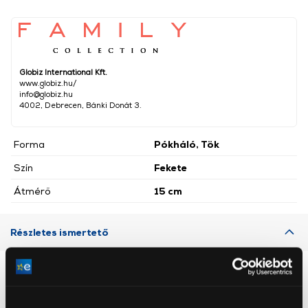
Globiz International Kft.
www.globiz.hu/
info@globiz.hu
4002, Debrecen, Bánki Donát 3.
Forma
Pókháló, Tök
Szín
Fekete
Átmérő
15 cm
Részletes ismertető
Neked ajánljuk