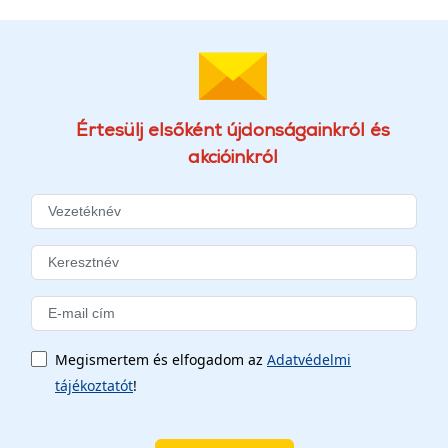
Értesülj elsőként újdonságainkról és
akcióinkról
Megismertem és elfogadom az
Adatvédelmi
tájékoztatót
!