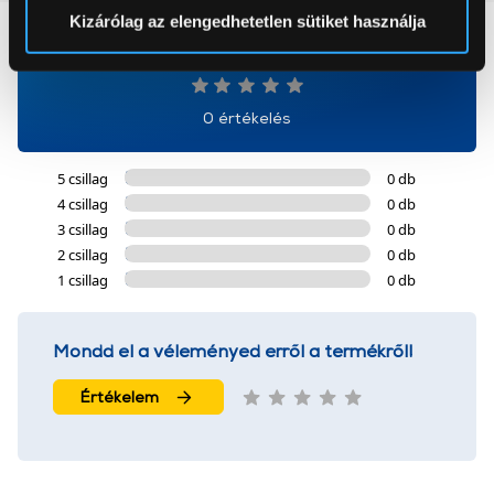
Sütinyilatkozathoz való hozzájárulását.
Kizárólag az elengedhetetlen sütiket használja
0
Az Eunonics.hu webáruházunk ún. süti vagy cookie file-
okat használ, melyeket az Ön gépén tárol a rendszer. A
cookie-k személyazonosítására nem alkalmasak,
0 értékelés
szolgáltatásaink biztosításához szükségesek. Az oldal
használatával Ön elfogadja a cookie-k használatát.
5 csillag
0 db
További információk:
ÁSZF
és
Adatvédelem
4 csillag
0 db
3 csillag
0 db
2 csillag
0 db
1 csillag
0 db
Mondd el a véleményed erről a termékről!
Értékelem