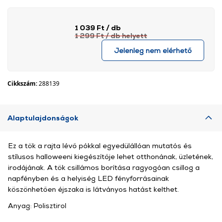
1 039 Ft
/ db
1 299 Ft
/ db
helyett
Jelenleg nem elérhető
Cikkszám:
288139
Alaptulajdonságok
Ez a tök a rajta lévő pókkal egyedülállóan mutatós és
stílusos halloweeni kiegészítője lehet otthonának, üzletének,
irodájának. A tök csillámos borítása ragyogóan csillog a
napfényben és a helyiség LED fényforrásainak
köszönhetően éjszaka is látványos hatást kelthet.
Anyag: Polisztirol