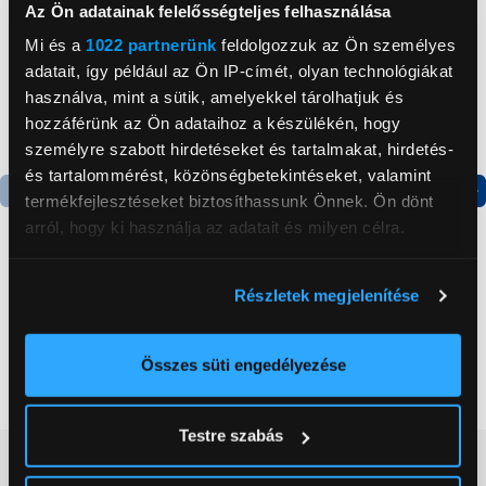
Az Ön adatainak felelősségteljes felhasználása
Mi és a
1022 partnerünk
feldolgozzuk az Ön személyes
adatait, így például az Ön IP-címét, olyan technológiákat
használva, mint a sütik, amelyekkel tárolhatjuk és
hozzáférünk az Ön adataihoz a készülékén, hogy
személyre szabott hirdetéseket és tartalmakat, hirdetés-
és tartalommérést, közönségbetekintéseket, valamint
termékfejlesztéseket biztosíthassunk Önnek. Ön dönt
Termék adatlap
Termék adatlap
arról, hogy ki használja az adatait és milyen célra.
Ha engedélyezi, a következőt is meg szeretnénk tenni:
Gorenje NRS8182KX Side
Gorenje N619EAXL4
Részletek megjelenítése
Információgyűjtés az Ön földrajzi
by side hűtőszekrény
Alulfagyasztós
elhelyezkedéséről pár méteres pontossággal
kombinált hűtőszekrény
Az Ön készülékén beazonosítása annak konkrét
Összes süti engedélyezése
199 999 Ft
179 999 Ft
tulajdonságainak (ujjlenyomat) aktív ellenőrzésével
Tudjon meg többet személyes adatainak feldolgozási
Testre szabás
módjairól és adja meg preferenciáit a
Részletek
Vásárlói vélemények
(0)
pontban
. Bármikor módosíthatja vagy visszavonhatja a