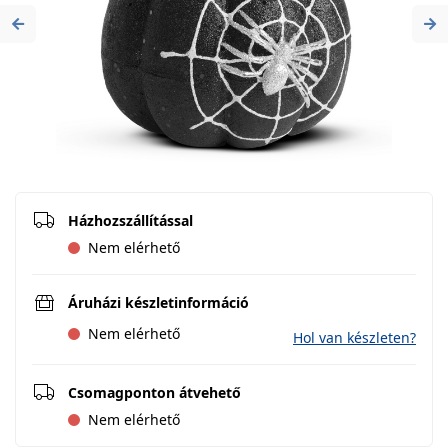
Previous
Ne
Házhozszállítással
Nem elérhető
Áruházi készletinformáció
Nem elérhető
Hol van készleten?
Csomagponton átvehető
Nem elérhető