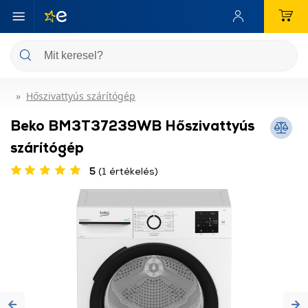
Hőszivattyús szárítógép
Beko BM3T37239WB Hőszivattyús
szárítógép
5
(1 értékelés)