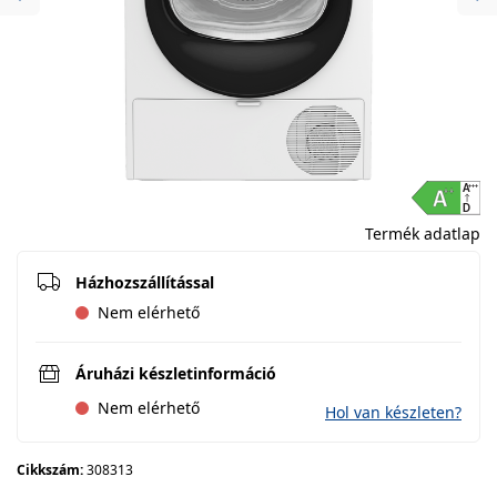
Previous
Ne
Termék adatlap
Házhozszállítással
Nem elérhető
Áruházi készletinformáció
Nem elérhető
Hol van készleten?
Cikkszám:
308313