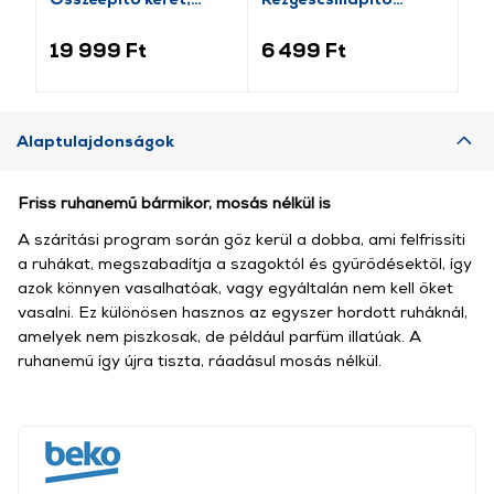
keskeny
gumiszőnyeg
2,
19 999 Ft
6 499 Ft
3 
Alaptulajdonságok
Friss ruhanemű bármikor, mosás nélkül is
A szárítási program során gőz kerül a dobba, ami felfrissíti
a ruhákat, megszabadítja a szagoktól és gyűrődésektől, így
azok könnyen vasalhatóak, vagy egyáltalán nem kell őket
vasalni. Ez különösen hasznos az egyszer hordott ruháknál,
amelyek nem piszkosak, de például parfüm illatúak. A
ruhanemű így újra tiszta, ráadásul mosás nélkül.