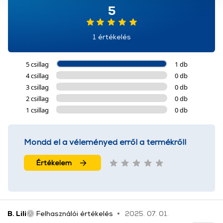
5
használatával Ön elfogadja a cookie-k használatát.
További információk:
ÁSZF
és
Adatvédelem
1 értékelés
5 csillag
1 db
4 csillag
0 db
3 csillag
0 db
2 csillag
0 db
1 csillag
0 db
Mondd el a véleményed erről a termékről!
Értékelem
B. Lili
Felhasználói értékelés
2025. 07. 01.