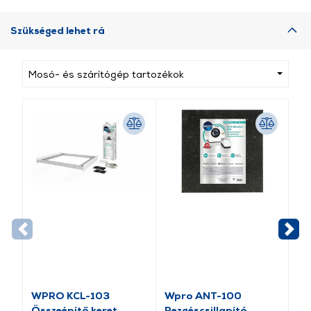
Szükséged lehet rá
Mosó- és szárítógép tartozékok
WPRO KCL-103
Wpro ANT-100
Wp
Összeépítő keret,
Rezgéscsillapító
be