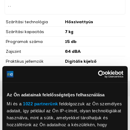
, ,
Szárítási technológia
Hőszivattyús
Szárítási kapacitás
7 kg
Programok száma
15 db
Zajszint
64 dBA
Praktikus jellemzők
Digitális kijelző
Energiaosztály
E
Részletes ismertető
Az Ön adatainak felelősségteljes felhasználása
Mi és a
1022 partnerünk
feldolgozzuk az Ön személyes
Neked ajánljuk
adatait, így például az Ön IP-címét, olyan technológiákat
használva, mint a sütik, amelyekkel tárolhatjuk és
hozzáférünk az Ön adataihoz a készülékén, hogy