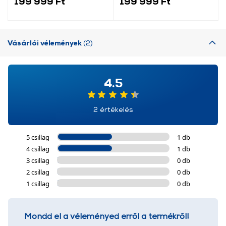
199 999 Ft
199 999 Ft
Vásárlói vélemények
(2)
4.5
2 értékelés
5 csillag
1 db
4 csillag
1 db
3 csillag
0 db
2 csillag
0 db
1 csillag
0 db
Mondd el a véleményed erről a termékről!