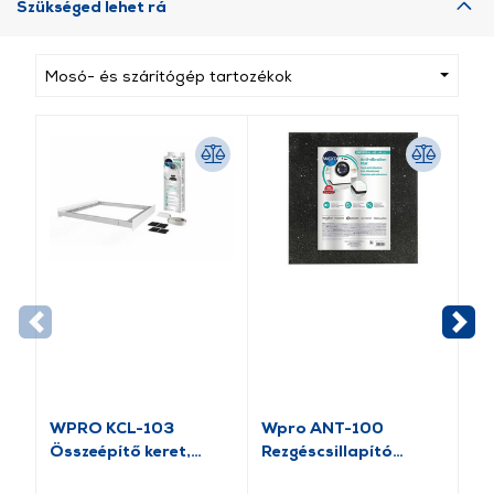
Szükséged lehet rá
Mosó- és szárítógép tartozékok
WPRO KCL-103
Wpro ANT-100
Wp
Összeépítő keret,
Rezgéscsillapító
be
keskeny
gumiszőnyeg
2,