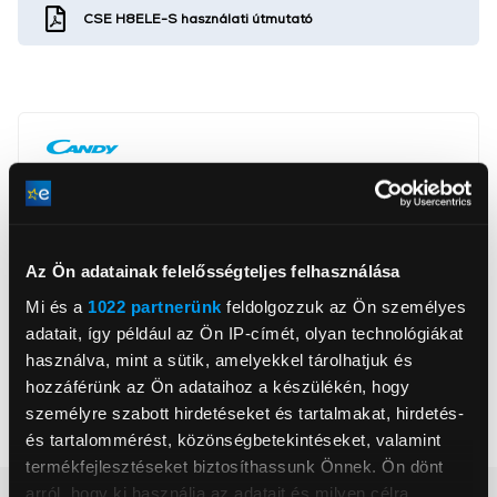
CSE H8ELE-S használati útmutató
Candy Hoover Hungary Kft.
www.candy-home.com/hu
ugyfelszolgalat@haier-europe.com
1134, Budapest, Váci út 45 C épület/8. emelet
Az Ön adatainak felelősségteljes felhasználása
Mi és a
1022 partnerünk
feldolgozzuk az Ön személyes
Szárítási technológia
Hőszivattyús
adatait, így például az Ön IP-címét, olyan technológiákat
Szárítási kapacitás
8 kg
használva, mint a sütik, amelyekkel tárolhatjuk és
hozzáférünk az Ön adataihoz a készülékén, hogy
Zajszint
67 dBA
személyre szabott hirdetéseket és tartalmakat, hirdetés-
Energiaosztály
E
és tartalommérést, közönségbetekintéseket, valamint
termékfejlesztéseket biztosíthassunk Önnek. Ön dönt
arról, hogy ki használja az adatait és milyen célra.
Részletes ismertető