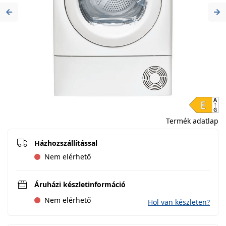
Previous
Ne
Termék adatlap
Házhozszállítással
Nem elérhető
Áruházi készletinformáció
Nem elérhető
Hol van készleten?