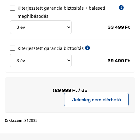
Kiterjesztett garancia biztosítás + baleseti
meghibásodás
Jótá
33 499 Ft
idős
címk
Kiterjesztett garancia biztosítás
Jótá
29 499 Ft
idős
címk
129 999 Ft
/ db
Jelenleg nem elérhető
Cikkszám:
312035