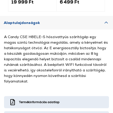
19 999 Ft
6 499 Ft
3 
Alaptulajdonságok
A Candy CSE H8ELE-S hőszivattyús szárítógép egy
magas szintű technológiai megoldás, amely a kényelmet és
hatékonyságot ötvözi. Az E energiaosztály biztosítja, hogy
a készülék gazdaságosan működjön, miközben az 8 kg
kapacitás elegendő helyet biztosít a család mindennapi
ruháinak szárításához. A beépített WIFI funkcióval távolról
is vezérelhető, így okostelefonról irányítható a szárítógép,
hogy könnyedén nyomon követhesd a szárítási
folyamatokat.
Termékinformációs adatlap