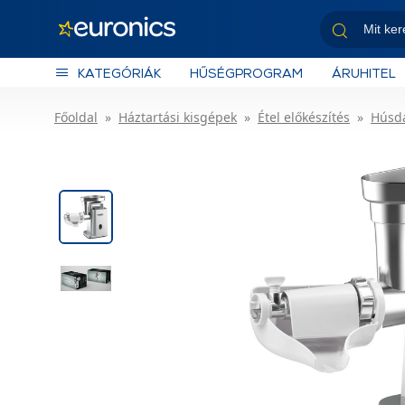
KATEGÓRIÁK
HŰSÉGPROGRAM
ÁRUHITEL
Főoldal
Háztartási kisgépek
Étel előkészítés
Húsd