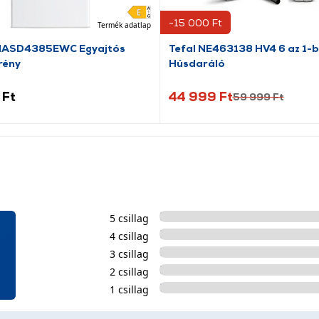
-15 000 Ft
Termék adatlap
HASD4385EWC Egyajtós
Tefal NE463138 HV4 6 az 1-
rény
Húsdaráló
 Ft
44 999 Ft
59 999 Ft
5 csillag
4 csillag
3 csillag
2 csillag
1 csillag