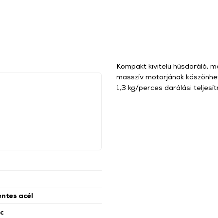
Kompakt kivitelű húsdaráló, m
masszív motorjának köszönhe
1,3 kg/perces darálási teljesí
ntes acél
rc