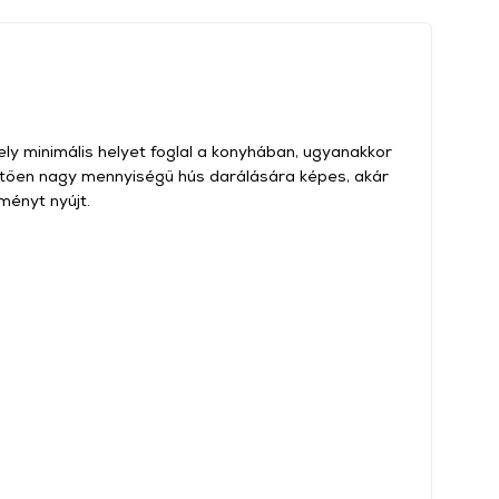
ely minimális helyet foglal a konyhában, ugyanakkor
tően nagy mennyiségű hús darálására képes, akár
tményt nyújt.