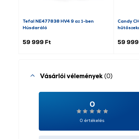
Tefal NE477838 HV4 9 az 1-ben
Candy C
Húsdaráló
hűtőszek
59 999 Ft
59 999
Vásárlói vélemények
(0)
0
0 értékelés