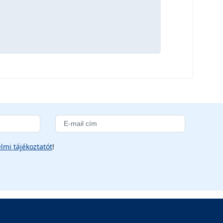
lmi tájékoztatót
!