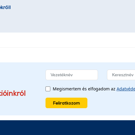
kről!
Megismertem és elfogadom az
Adatvéde
ióinkról
Feliratkozom