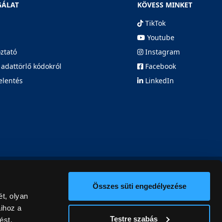
GÁLAT
KÖVESS MINKET
TikTok
Youtube
oztató
Instagram
 adattörlő kódokról
Facebook
elentés
LinkedIn
Összes süti engedélyezése
t, olyan
aihoz a
Testre szabás
ést,