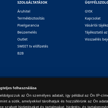
SZOLGÁLTATÁSOK
ÜGYFÉLSZOL
Áruhitel
GYIK
Termékbiztosítás
Kapcsolat
Pixelgarancia
Vásárlói tájék
Beüzemelés
Tájékoztató az
Outlet
Visszaélés bej
SWEET tv előfizetés
B2B
Rólunk
Karrier
Üzleteink
Blog
gteljes felhasználása
eldolgozzuk az Ön személyes adatait, így például az Ön IP-címé
mint a sütik, amelyekkel tárolhatjuk és hozzáférünk az Ön adat
e szabott hirdetéseket és tartalmakat, hirdetés- és tartalommér