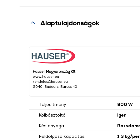
Alaptulajdonságok
Hauser Magyarország Kft
www.hauser.eu
rendeles@hauser.eu
2040, Budaörs, Baross 40
Teljesítmény
800 W
Kolbásztöltő
Igen
Kés anyaga
Rozsdame
Feldolgozó kapacitás
1,3 kg/pe