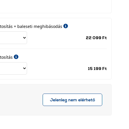
iztosítás + baleseti meghibásodás
Jótállási
22 099 Ft
időszak
címke
tosítás
Jótállási
15 199 Ft
időszak
címke
Jelenleg nem elérhető