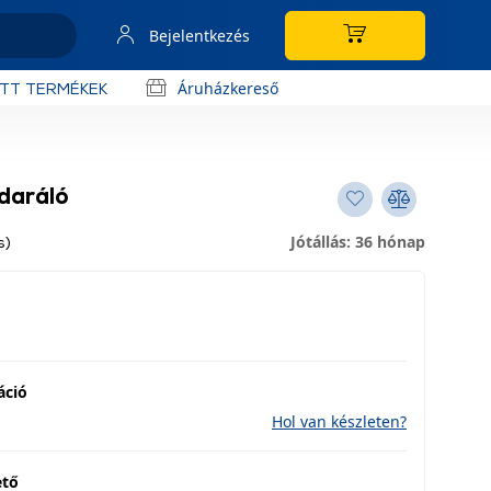
Bejelentkezés
Áruházkereső
OTT TERMÉKEK
daráló
Jótállás: 36 hónap
s)
áció
Hol van készleten?
ető