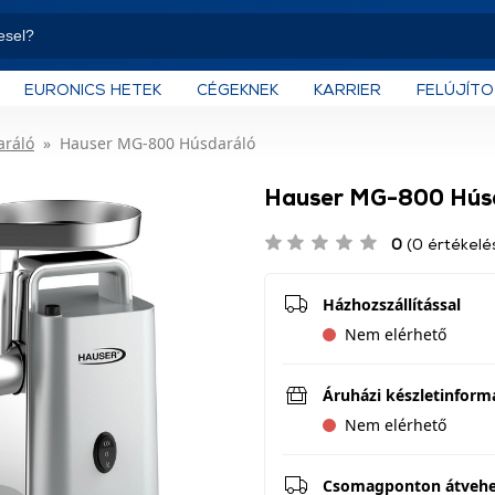
EURONICS HETEK
CÉGEKNEK
KARRIER
FELÚJÍT
aráló
Hauser MG-800 Húsdaráló
Hauser MG-800 Hús
0
(0 értékelé
Házhozszállítással
Nem elérhető
Áruházi készletinform
Nem elérhető
Csomagponton átveh