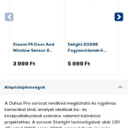
-1
Xiaomi Mi Door And
Delight 20296
Va
Window Sensor 2
Fogyasztásmérő
Pl
(BHR5154GL)
költségszámítás
Mo
funkcióval
lá
3 999 Ft
5 999 Ft
1 
Alaptulajdonságok
A Dahua Pro sorozat rendkívül megbízható és rugalmas
kamerákat kínál, amelyek ideálisak kis- és
középvállalkozások számára, valamint különböző
projektekhez. A sorozat Starlight technológiával, akár 130