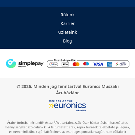
Rólunk
Karrier
Üzleteink
Blog
© 2026. Minden jog fenntartva! Euronics Műszaki
Áruházlánc
Áraink forintban értendők és az ÁFA-t tartalmazzák. Csak háztartásban használatos
mennyiségeket szolgálunk ki. A feltüntetett árak, képek leírások tájékoztató jellegűek,
és nem minősülnek ajánlattételnek, az esetleges pontatlanságért nem vállalunk