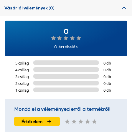
Vásárlói vélemények
(0)
0
0 értékelés
5 csillag
0 db
4 csillag
0 db
3 csillag
0 db
2 csillag
0 db
1 csillag
0 db
Mondd el a véleményed erről a termékről!
Értékelem