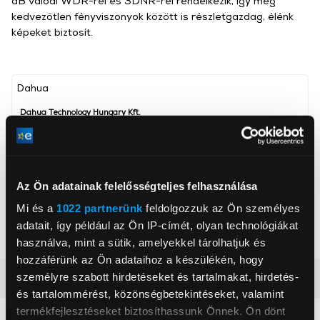
dB valódi WDR-rel és 3DNR-rel rendelkezik, így még
kedvezőtlen fényviszonyok között is részletgazdag, élénk
képeket biztosít.
Dahua
Dahua Technology Hungary Kft.
www.dahua.hu
sandor.nagy1@dahuatech.com
1134, Budapest, Angyalföldi út 5
Az Ön adatainak felelősségteljes felhasználása
Szín
Fehér
Mi és a
1022 partnerünk
feldolgozzuk az Ön személyes
Szenzor felbontás
8 MP
adatait, így például az Ön IP-címét, olyan technológiákat
Videófelbontás
3840 x 2160p
használva, mint a sütik, amelyekkel tárolhatjuk és
hozzáférünk az Ön adataihoz a készülékén, hogy
személyre szabott hirdetéseket és tartalmakat, hirdetés-
Részletes ismertető
és tartalommérést, közönségbetekintéseket, valamint
termékfejlesztéseket biztosíthassunk Önnek. Ön dönt