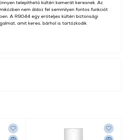
nnyen telepíthető kültéri kamerát keresnek. Az
, miközben nem áldoz fel semmilyen fontos funkciót
en. A R9044 egy erőteljes kültéri biztonsági
lmat, amit keres, bárhol is tartózkodik.