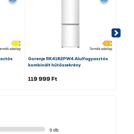
ermék adatlap
Termék adatlap
asztós
Gorenje RK4182PW4 Alulfagyasztós
Dreame
kombinált hűtőszekrény
porsz
119 999 Ft
69 9
0 db