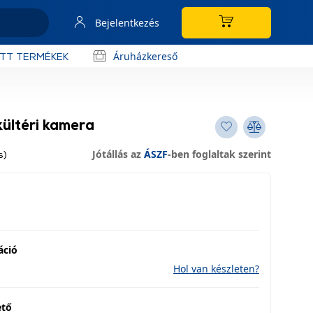
Bejelentkezés
Áruházkereső
OTT TERMÉKEK
ültéri kamera
Jótállás az
ÁSZF
-ben foglaltak szerint
s)
áció
Hol van készleten?
ető