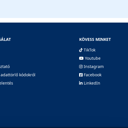
GÁLAT
KÖVESS MINKET
TikTok
Youtube
oztató
Instagram
 adattörlő kódokról
Facebook
elentés
LinkedIn