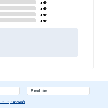
0 db
0 db
0 db
0 db
lmi tájékoztatót
!