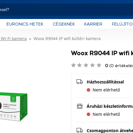
EURONICS HETEK
CÉGEKNEK
KARRIER
FELÚJÍT
, Wi-Fi kamera
Woox R9044 IP wifi kültéri kamera
Woox R9044 IP wifi k
0
(0 értékelé
Házhozszállítással
Nem elérhető
Áruházi készletinform
Nem elérhető
Csomagponton átveh