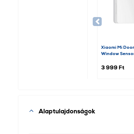
Xiaomi Mi Doo
Window Senso
(BHR5154GL)
3 999 Ft
Alaptulajdonságok