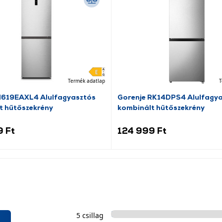
Termék adatlap
T
N619EAXL4 Alulfagyasztós
Gorenje RK14DPS4 Alulfagy
t hűtőszekrény
kombinált hűtőszekrény
9 Ft
124 999 Ft
5 csillag