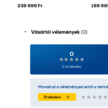
239 999 Ft
199 99
Vásárlói vélemények
(0)
0
0 értékelés
Mondd el a véleményed erről a termé
Értékelem