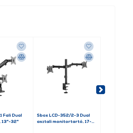
 Fali Dual
Sbox LCD-352/2-3 Dual
Stell SOS 11
 13"-32"
asztali monitortartó, 17-
monitortart
32"