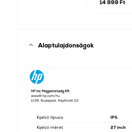
14 999 Ft
Alaptulajdonságok
HP Inc Magyarország Kft.
www8.hp.com/hu
1138, Budapest, Népfürdő 22
Kijelző típusa
IPS
Kijelző méret
27 inch