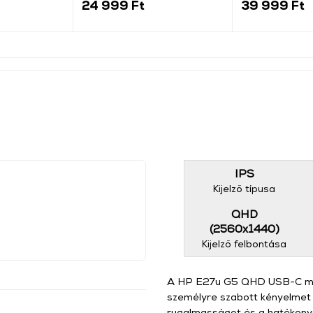
24 999 Ft
39 999 Ft
IPS
Kijelző típusa
QHD
(2560x1440)
Kijelző felbontása
A HP E27u G5 QHD USB-C monit
személyre szabott kényelmet b
rugalmasságot és a hatékonys