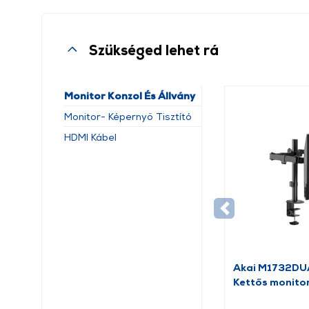
Szükséged lehet rá
Monitor Konzol És Állvány
Monitor- Képernyő Tisztító
HDMI Kábel
Akai M1732D
Kettős monitor
32"