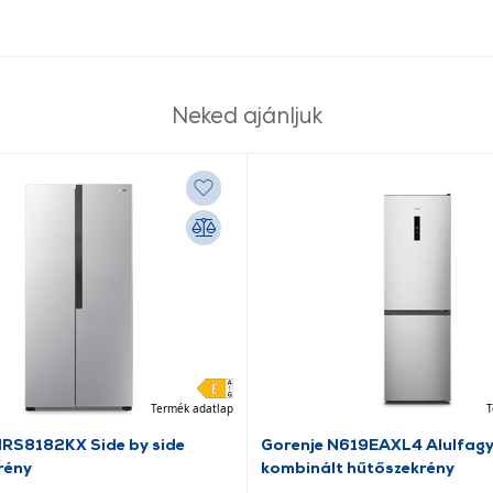
Neked ajánljuk
Termék adatlap
T
NRS8182KX Side by side
Gorenje N619EAXL4 Alulfag
rény
kombinált hűtőszekrény