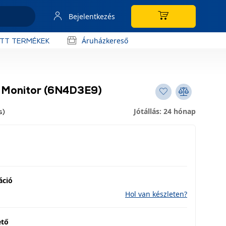
Bejelentkezés
Áruházkereső
OTT TERMÉKEK
 Monitor (6N4D3E9)
Jótállás: 24 hónap
s)
áció
Hol van készleten?
ető