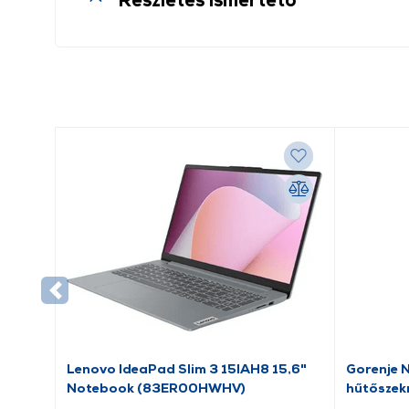
Lenovo IdeaPad Slim 3 15IAH8 15,6"
Gorenje 
Notebook (83ER00HWHV)
hűtőszek