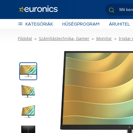
KATEGÓRIÁK
HŰSÉGPROGRAM
ÁRUHITEL
Főoldal
Számítástechnika, Gamer
Monitor
Irodai