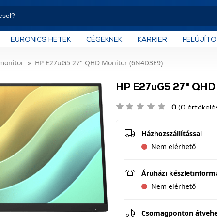
EURONICS HETEK
CÉGEKNEK
KARRIER
FELÚJÍT
 monitor
HP E27uG5 27" QHD Monitor (6N4D3E9)
HP E27uG5 27" QHD
0
(0 értékelé
Házhozszállítással
Nem elérhető
Áruházi készletinform
Nem elérhető
Csomagponton átveh