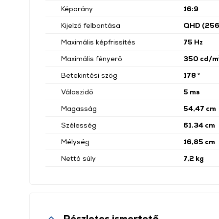
Képarány
16:9
Kijelző felbontása
QHD (256
Maximális képfrissítés
75 Hz
Maximális fényerő
350 cd/m
Betekintési szög
178 °
Válaszidő
5 ms
Magasság
54,47 cm
Szélesség
61,34 cm
Mélység
16,85 cm
Nettó súly
7,2 kg
Részletes ismertető