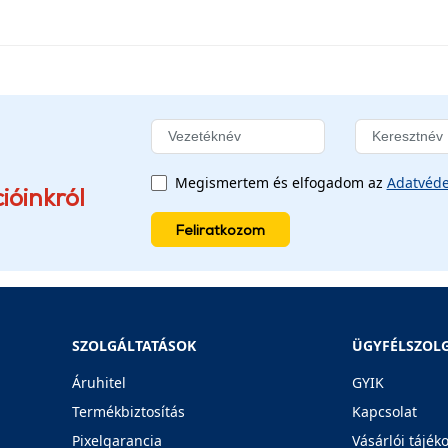
Megismertem és elfogadom az
Adatvéde
ióinkról
Feliratkozom
SZOLGÁLTATÁSOK
ÜGYFÉLSZOL
Áruhitel
GYIK
Termékbiztosítás
Kapcsolat
Pixelgarancia
Vásárlói tájék