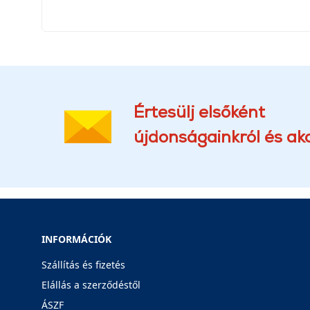
Értesülj elsőként
újdonságainkról és akc
INFORMÁCIÓK
Szállítás és fizetés
Elállás a szerződéstől
ÁSZF