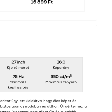
16 899 Ft
16 999 Ft
27 inch
16:9
Kijelző méret
Képarány
2
75 Hz
350 cd/m
Maximális
Maximális fényerő
képfrissítés
or úgy lett kialakítva, hogy éles képet és
iztosítson az irodában és otthon. Újraértelmezi a
ágot, így semmi sem állhat Ön és a legjobb