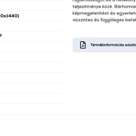
teljesítménye közé. Bárhonnan
képmegjelenítést és egyenlete
0x1440)
vízszintes és függőleges betek
2
Termékinformációs adatl