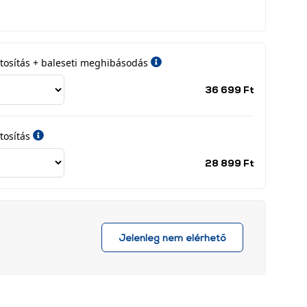
iztosítás + baleseti meghibásodás
Jótállási
36 699 Ft
időszak
címke
tosítás
Jótállási
28 899 Ft
időszak
címke
Jelenleg nem elérhető