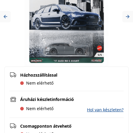
Previous
Ne
Házhozszállítással
Nem elérhető
Áruházi készletinformáció
Nem elérhető
Hol van készleten?
Csomagponton átvehető