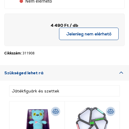
Nem elérhető
4 490 Ft
/ db
Jelenleg nem elérhető
Cikkszám:
311908
Szükséged lehet rá
Játékfiguárk és szettek