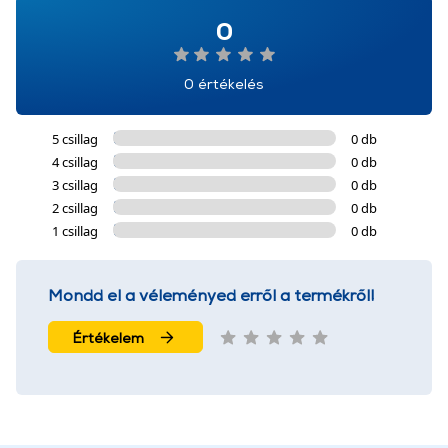
0
0 értékelés
5 csillag
0 db
4 csillag
0 db
3 csillag
0 db
2 csillag
0 db
1 csillag
0 db
Mondd el a véleményed erről a termékről!
Értékelem