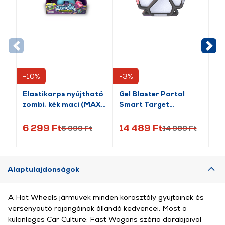
-10%
-3%
-9
Elastikorps nyújtható
Gel Blaster Portal
Mo
zombi, kék maci (MAX-
Smart Target
Gu
TEDDYBOO)
applikációs céltábla
tö
6 299 Ft
14 489 Ft
2 
6 999 Ft
14 989 Ft
Alaptulajdonságok
A Hot Wheels járművek minden korosztály gyűjtőinek és
versenyautó rajongóinak állandó kedvencei. Most a
különleges Car Culture: Fast Wagons széria darabjaival