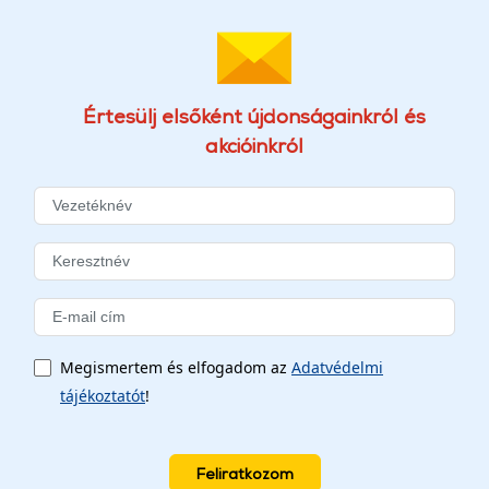
Értesülj elsőként újdonságainkról és
akcióinkról
Megismertem és elfogadom az
Adatvédelmi
tájékoztatót
!
Feliratkozom