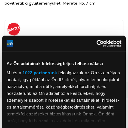
bővíthetik a gyűjteményüket. Mérete: kb. 7 cm.
Mattel Europa B.V.
www.shop.mattel.com
NAMISCS@mattel.com
1186MJ, Amstelveen, Gondel 1
Az Ön adatainak felelősségteljes felhasználása
Mi és a
1022 partnerünk
feldolgozzuk az Ön személyes
Korosztály
3+ év
adatait, így például az Ön IP-címét, olyan technológiákat
használva, mint a sütik, amelyekkel tárolhatjuk és
Részletes ismertető
hozzáférünk az Ön adataihoz a készülékén, hogy
személyre szabott hirdetéseket és tartalmakat, hirdetés-
és tartalommérést, közönségbetekintéseket, valamint
Neked ajánljuk
termékfejlesztéseket biztosíthassunk Önnek. Ön dönt
arról, hogy ki használja az adatait és milyen célra.