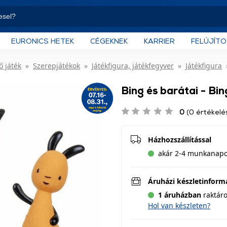
EURONICS HETEK
CÉGEKNEK
KARRIER
FELÚJÍT
ő játék
Szerepjátékok
Játékfigura, játékfegyver
Játékfigura
Bing és barátai - Bin
0
(0 értékelé
Házhozszállítással
akár 2-4 munkanapon
Áruházi készletinform
1 áruházban
raktár
Hol van készleten?