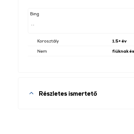
Bing
, ,
Korosztály
1,5+ év
Nem
fiúknak é
Részletes ismertető