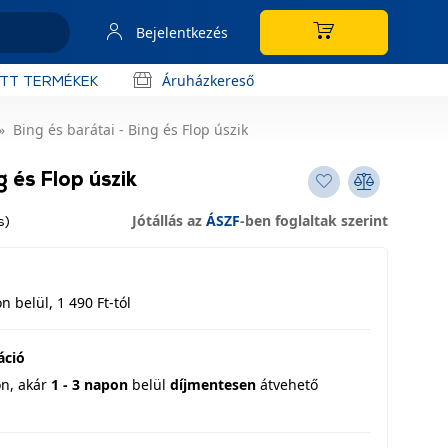
Bejelentkezés
Áruházkereső
OTT TERMÉKEK
Bing és barátai - Bing és Flop úszik
g és Flop úszik
Jótállás az
ÁSZF
-ben foglaltak szerint
s)
 belül, 1 490 Ft-tól
áció
on,
akár
1 - 3 napon
belül
díjmentesen
átvehető