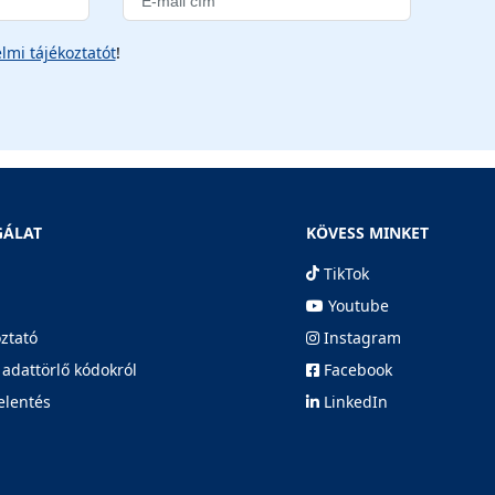
lmi tájékoztatót
!
GÁLAT
KÖVESS MINKET
TikTok
Youtube
oztató
Instagram
 adattörlő kódokról
Facebook
elentés
LinkedIn