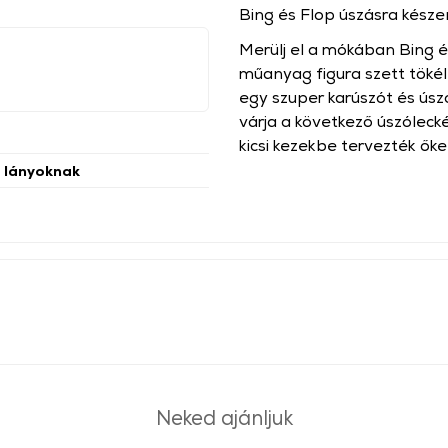
Bing és Flop úszásra késze
Merülj el a mókában Bing 
műanyag figura szett tökél
egy szuper karúszót és úsz
várja a következő úszólecké
kicsi kezekbe tervezték ők
s lányoknak
Neked ajánljuk