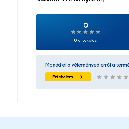
0
0 értékelés
Mondd el a véleményed erről a termé
Értékelem