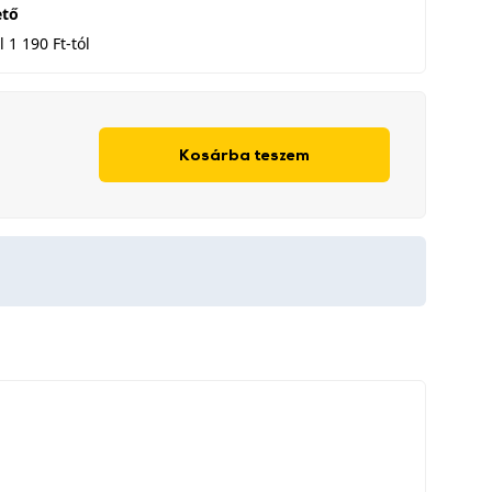
ető
 1 190 Ft-tól
Kosárba teszem