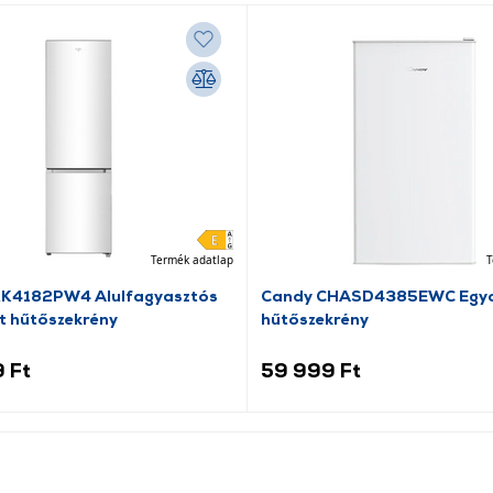
Termék adatlap
T
RK4182PW4 Alulfagyasztós
Candy CHASD4385EWC Egya
t hűtőszekrény
hűtőszekrény
 Ft
59 999 Ft