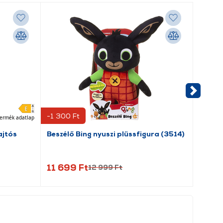
-1 300 Ft
-1 000
ermék adatlap
jtós
Beszélő Bing nyuszi plüssfigura (3514)
Pufi R
11 699 Ft
8 99
12 999 Ft