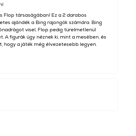
n!
és Flop társaságában! Ez a 2 darabos
etes ajándék a Bing rajongók számára. Bing
ónadrágot visel, Flop pedig türelmetlenül
t. A figurák úgy néznek ki, mint a mesében, és
et, hogy a játék még élvezetesebb legyen.