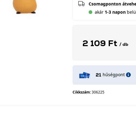
Csomagponton átveh
akár
1-3 napon
belül
2 109 Ft
/ db
hűségpont
21
Cikkszám:
306225