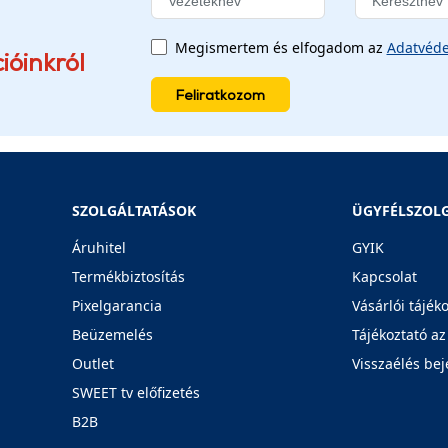
Megismertem és elfogadom az
Adatvéde
ióinkról
Feliratkozom
SZOLGÁLTATÁSOK
ÜGYFÉLSZOL
Áruhitel
GYIK
Termékbiztosítás
Kapcsolat
Pixelgarancia
Vásárlói tájék
Beüzemelés
Tájékoztató az
Outlet
Visszaélés bej
SWEET tv előfizetés
B2B