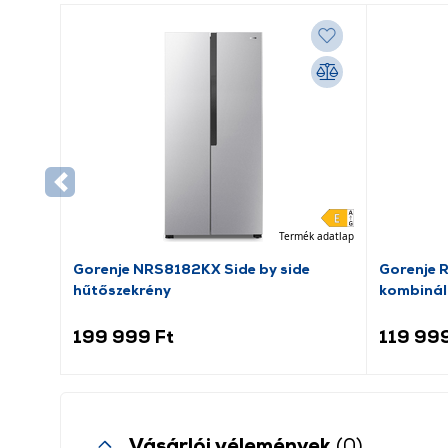
Termék adatlap
Gorenje NRS8182KX Side by side
Gorenje 
hűtőszekrény
kombinál
199 999 Ft
119 999
Vásárlói vélemények
(0)