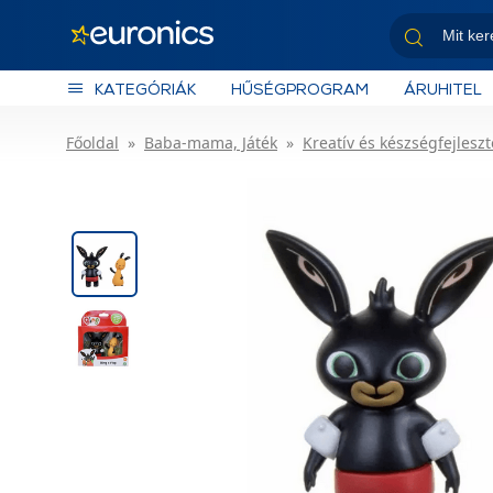
KATEGÓRIÁK
HŰSÉGPROGRAM
ÁRUHITEL
Főoldal
Baba-mama, Játék
Kreatív és készségfejleszt