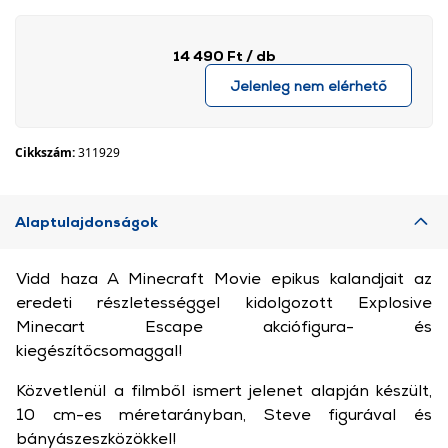
14 490 Ft
/ db
Jelenleg nem elérhető
Cikkszám:
311929
Alaptulajdonságok
Vidd haza A Minecraft Movie epikus kalandjait az
eredeti részletességgel kidolgozott Explosive
Minecart Escape akciófigura- és
kiegészítőcsomaggal!
Közvetlenül a filmből ismert jelenet alapján készült,
10 cm-es méretarányban, Steve figurával és
bányászeszközökkel!