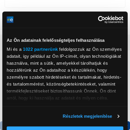
Korosztály
6+ év
Nem
fiúknak és lányoknak
Az Ön adatainak felelősségteljes felhasználása
Részletes ismertető
Mi és a
1022 partnerünk
feldolgozzuk az Ön személyes
adatait, így például az Ön IP-címét, olyan technológiákat
Neked ajánljuk
használva, mint a sütik, amelyekkel tárolhatjuk és
hozzáférünk az Ön adataihoz a készülékén, hogy
személyre szabott hirdetéseket és tartalmakat, hirdetés-
és tartalommérést, közönségbetekintéseket, valamint
termékfejlesztéseket biztosíthassunk Önnek. Ön dönt
arról, hogy ki használja az adatait és milyen célra.
Ha engedélyezi, a következőt is meg szeretnénk tenni:
Részletek megjelenítése
Információgyűjtés az Ön földrajzi
elhelyezkedéséről pár méteres pontossággal