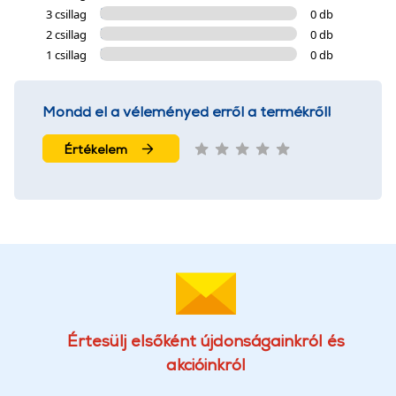
3 csillag
0 db
2 csillag
0 db
1 csillag
0 db
Mondd el a véleményed erről a termékről!
Értékelem
Értesülj elsőként újdonságainkról és
akcióinkról