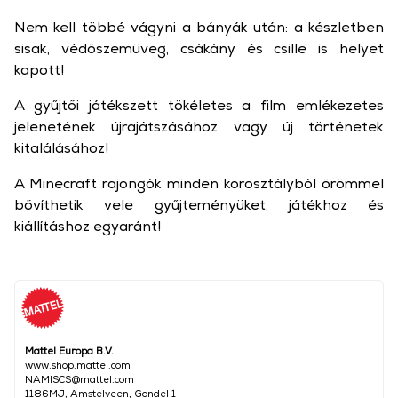
Nem kell többé vágyni a bányák után: a készletben
sisak, védőszemüveg, csákány és csille is helyet
kapott!
A gyűjtői játékszett tökéletes a film emlékezetes
jelenetének újrajátszásához vagy új történetek
kitalálásához!
A Minecraft rajongók minden korosztályból örömmel
bővíthetik vele gyűjteményüket, játékhoz és
kiállításhoz egyaránt!
Mattel Europa B.V.
www.shop.mattel.com
NAMISCS@mattel.com
1186MJ, Amstelveen, Gondel 1