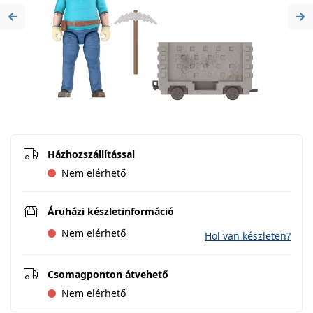
Previous
Ne
Házhozszállítással
Nem elérhető
Áruházi készletinformáció
Nem elérhető
Hol van készleten?
Csomagponton átvehető
Nem elérhető