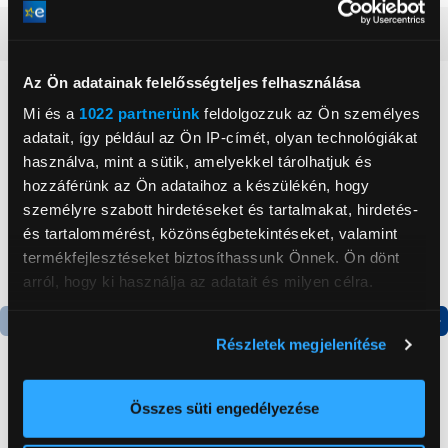
Részletes ismertető
Az Ön adatainak felelősségteljes felhasználása
Neked ajánljuk
Mi és a
1022 partnerünk
feldolgozzuk az Ön személyes
adatait, így például az Ön IP-címét, olyan technológiákat
használva, mint a sütik, amelyekkel tárolhatjuk és
hozzáférünk az Ön adataihoz a készülékén, hogy
személyre szabott hirdetéseket és tartalmakat, hirdetés-
és tartalommérést, közönségbetekintéseket, valamint
termékfejlesztéseket biztosíthassunk Önnek. Ön dönt
arról, hogy ki használja az adatait és milyen célra.
Ha engedélyezi, a következőt is meg szeretnénk tenni:
Részletek megjelenítése
Termék adatlap
Termék adatlap
Információgyűjtés az Ön földrajzi
elhelyezkedéséről pár méteres pontossággal
Az Ön készülékén beazonosítása annak konkrét
Összes süti engedélyezése
Gorenje NRS8182KX Side
Gorenje N619EAXL4
tulajdonságainak (ujjlenyomat) aktív ellenőrzésével
by side hűtőszekrény
Alulfagyasztós