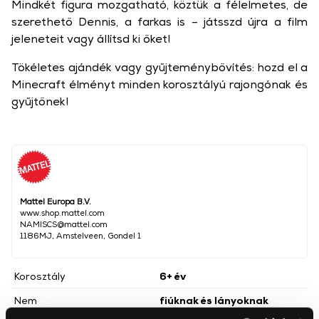
Mindkét figura mozgatható, köztük a félelmetes, de
szerethető Dennis, a farkas is – játsszd újra a film
jeleneteit vagy állítsd ki őket!
Tökéletes ajándék vagy gyűjteménybővítés: hozd el a
Minecraft élményt minden korosztályú rajongónak és
gyűjtőnek!
Mattel Europa B.V.
www.shop.mattel.com
NAMISCS@mattel.com
1186MJ, Amstelveen, Gondel 1
Korosztály
6+ év
Nem
fiúknak és lányoknak