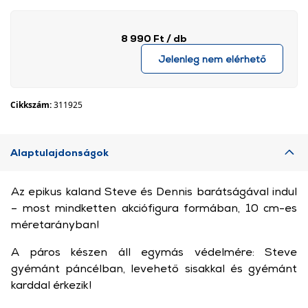
8 990 Ft
/ db
Jelenleg nem elérhető
Cikkszám:
311925
Alaptulajdonságok
Az epikus kaland Steve és Dennis barátságával indul
– most mindketten akciófigura formában, 10 cm-es
méretarányban!
A páros készen áll egymás védelmére: Steve
gyémánt páncélban, levehető sisakkal és gyémánt
karddal érkezik!