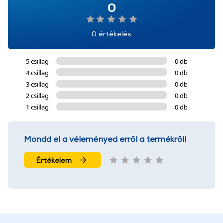
0
0 értékelés
5 csillag
0 db
4 csillag
0 db
3 csillag
0 db
2 csillag
0 db
1 csillag
0 db
Mondd el a véleményed erről a termékről!
Értékelem