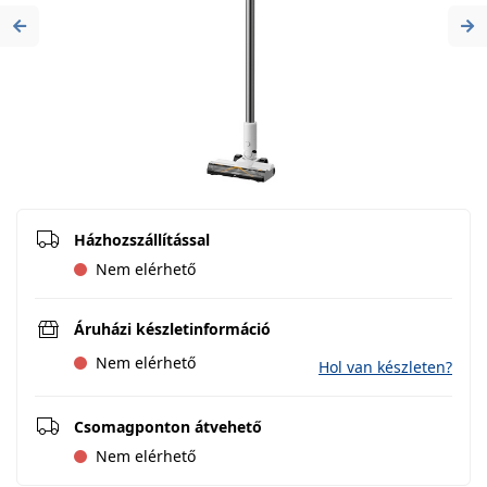
Previous
Ne
Házhozszállítással
Nem elérhető
Áruházi készletinformáció
Nem elérhető
Hol van készleten?
Csomagponton átvehető
Nem elérhető