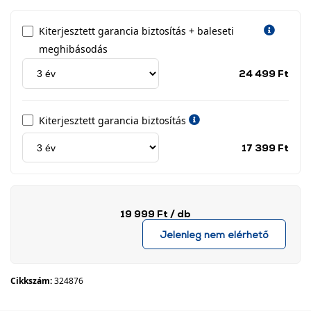
Kiterjesztett garancia biztosítás + baleseti
meghibásodás
Jótá
24 499 Ft
idős
címk
Kiterjesztett garancia biztosítás
Jótá
17 399 Ft
idős
címk
19 999 Ft
/ db
Jelenleg nem elérhető
Cikkszám:
324876