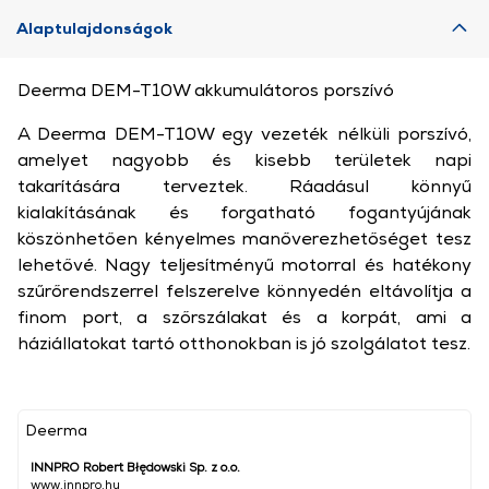
Alaptulajdonságok
Deerma DEM-T10W akkumulátoros porszívó
A Deerma DEM-T10W egy vezeték nélküli porszívó,
amelyet nagyobb és kisebb területek napi
takarítására terveztek. Ráadásul könnyű
kialakításának és forgatható fogantyújának
köszönhetően kényelmes manőverezhetőséget tesz
lehetővé. Nagy teljesítményű motorral és hatékony
szűrőrendszerrel felszerelve könnyedén eltávolítja a
finom port, a szőrszálakat és a korpát, ami a
háziállatokat tartó otthonokban is jó szolgálatot tesz.
Deerma
INNPRO Robert Błędowski Sp. z o.o.
www.innpro.hu