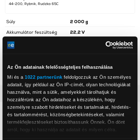
44-200, Rybnik, Rudzka 65C
Súly
2 000 g
Akkumulátor feszültség
22,2 V
Magasság
1 135 mm
Mélység
94 mm
Szélesség
233 mm
Az Ön adatainak felelősségteljes felhasználása
Teljesítmény
265 W
Mi és a
1022 partnerünk
feldolgozzuk az Ön személyes
adatait, így például az Ön IP-címét, olyan technológiákat
használva, mint a sütik, amelyekkel tárolhatjuk és
Részletes ismertető
hozzáférünk az Ön adataihoz a készülékén, hogy
személyre szabott hirdetéseket és tartalmakat, hirdetés-
Neked ajánljuk
és tartalommérést, közönségbetekintéseket, valamint
termékfejlesztéseket biztosíthassunk Önnek. Ön dönt
arról, hogy ki használja az adatait és milyen célra.