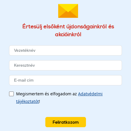
Értesülj elsőként újdonságainkról és
akcióinkról
Megismertem és elfogadom az
Adatvédelmi
tájékoztatót
!
Feliratkozom