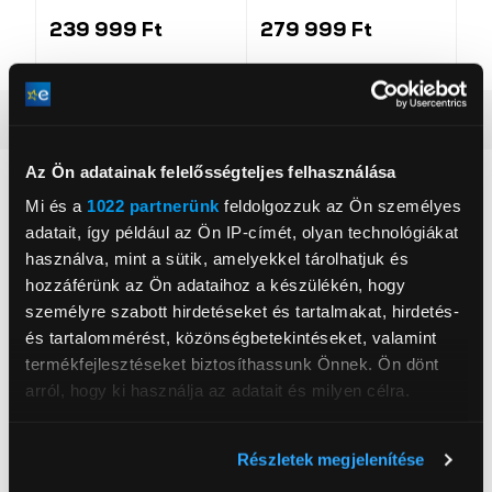
hajszárító (493118-
Formaldehyde HP09
(H
01)
légtisztító ventilátor
(4
239 999 Ft
279 999 Ft
17
(369020-01)
Alaptulajdonságok
Az Ön adatainak felelősségteljes felhasználása
Dyson V15™ Detect Fluffy porszák és vezeték nélküli
porszívó – Erős, sokoldalú és halk. Megköti még az akár 0.3
Mi és a
1022 partnerünk
feldolgozzuk az Ön személyes
mikron nagyságú mikroszkopikus részecskék 99.99%-át is.
adatait, így például az Ön IP-címét, olyan technológiákat
Teljesítmény-csökkenés nélküli szívóerő, akár 60 percen át.
használva, mint a sütik, amelyekkel tárolhatjuk és
hozzáférünk az Ön adataihoz a készülékén, hogy
A Fluffy Optic™ tisztítófej felfedi a láthatatlan port,
személyre szabott hirdetéseket és tartalmakat, hirdetés-
osztályozza és számolja a porrészecskéket.
és tartalommérést, közönségbetekintéseket, valamint
termékfejlesztéseket biztosíthassunk Önnek. Ön dönt
arról, hogy ki használja az adatait és milyen célra.
Ha engedélyezi, a következőt is meg szeretnénk tenni:
Részletek megjelenítése
Dyson Technology BV
Információgyűjtés az Ön földrajzi
www.dyson.hu