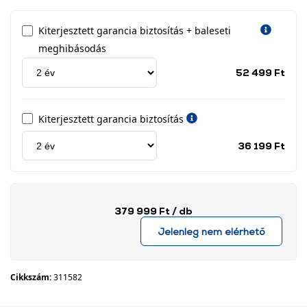
Kiterjesztett garancia biztosítás + baleseti
meghibásodás
Jótá
52 499 Ft
idős
címk
Kiterjesztett garancia biztosítás
Jótá
36 199 Ft
idős
címk
379 999 Ft
/ db
Jelenleg nem elérhető
Cikkszám:
311582