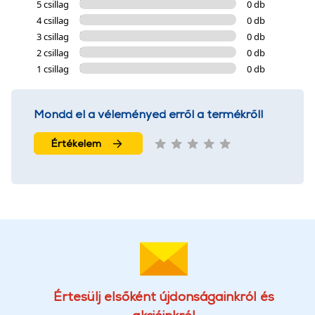
5 csillag
0 db
4 csillag
0 db
3 csillag
0 db
2 csillag
0 db
1 csillag
0 db
Mondd el a véleményed erről a termékről!
Értékelem
Értesülj elsőként újdonságainkról és