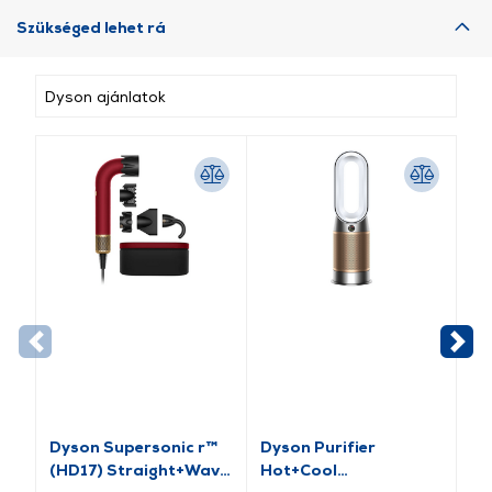
Szükséged lehet rá
Dyson ajánlatok
Dyson Supersonic r™
Dyson Purifier
Dy
(HD17) Straight+Wavy
Hot+Cool
Pu