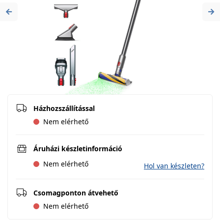
Previous
Ne
Házhozszállítással
Nem elérhető
Áruházi készletinformáció
Nem elérhető
Hol van készleten?
Csomagponton átvehető
Nem elérhető