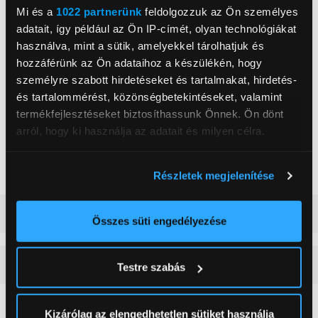
Mi és a
1022 partnerünk
feldolgozzuk az Ön személyes
adatait, így például az Ön IP-címét, olyan technológiákat
Porszívó típus
Álló porszívó
használva, mint a sütik, amelyekkel tárolhatjuk és
Maximális működési idő
hozzáférünk az Ön adataihoz a készülékén, hogy
50 perc
(használattól függően)
személyre szabott hirdetéseket és tartalmakat, hirdetés-
és tartalommérést, közönségbetekintéseket, valamint
Súly
5 000 g
termékfejlesztéseket biztosíthassunk Önnek. Ön dönt
Nedves tisztítás
Igen
arról, hogy ki használja az adatait és milyen célra.
Szín
Fehér
Ha engedélyezi, a következőt is meg szeretnénk tenni:
Szívás szabályozás
Igen
Részletek megjelenítése
Információgyűjtés az Ön földrajzi
elhelyezkedéséről pár méteres pontossággal
Részletes ismertető
Az Ön készülékén beazonosítása annak konkrét
Összes süti engedélyezése
tulajdonságainak (ujjlenyomat) aktív ellenőrzésével
Tudjon meg többet személyes adatainak feldolgozási
Vásárlói vélemények
(0)
Testre szabás
módjairól és adja meg preferenciáit a
Részletek
pontban
. Bármikor módosíthatja vagy visszavonhatja a
Sütinyilatkozathoz való hozzájárulását.
Kizárólag az elengedhetetlen sütiket használja