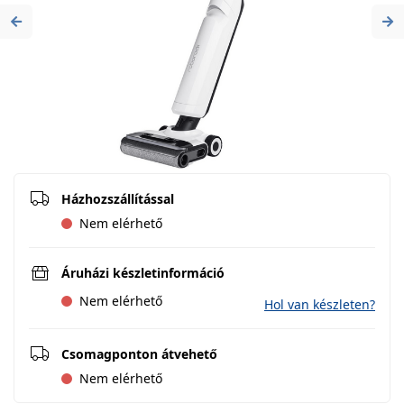
Previous
Ne
Házhozszállítással
Nem elérhető
Áruházi készletinformáció
Nem elérhető
Hol van készleten?
Csomagponton átvehető
Nem elérhető