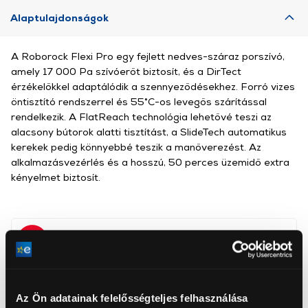
Alaptulajdonságok
A Roborock Flexi Pro egy fejlett nedves-száraz porszívó,
amely 17 000 Pa szívóerőt biztosít, és a DirTect
érzékelőkkel adaptálódik a szennyeződésekhez. Forró vizes
öntisztító rendszerrel és 55°C-os levegős szárítással
rendelkezik. A FlatReach technológia lehetővé teszi az
alacsony bútorok alatti tisztítást, a SlideTech automatikus
kerekek pedig könnyebbé teszik a manőverezést. Az
alkalmazásvezérlés és a hosszú, 50 perces üzemidő extra
kényelmet biztosít.
Roborock, Roborock Germany GmbH
www.global.roborock.com/
support@roborock-eu.com
Az Ön adatainak felelősségteljes felhasználása
40591, Düsseldorf, Harffstrasse 47