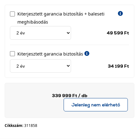
Kiterjesztett garancia biztosítás + baleseti
meghibásodás
Jótá
49 599 Ft
idős
címk
Kiterjesztett garancia biztosítás
Jótá
34 199 Ft
idős
címk
339 999 Ft
/ db
Jelenleg nem elérhető
Cikkszám:
311858