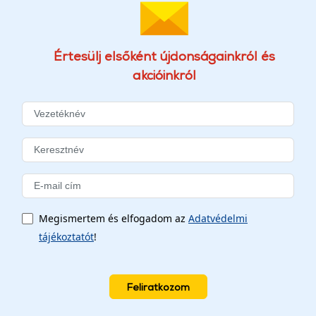
Értesülj elsőként újdonságainkról és
akcióinkról
Megismertem és elfogadom az
Adatvédelmi
tájékoztatót
!
Feliratkozom