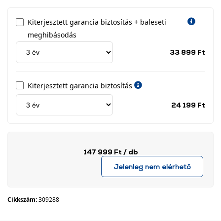
Kiterjesztett garancia biztosítás + baleseti
meghibásodás
Jótá
33 899 Ft
idős
címk
Kiterjesztett garancia biztosítás
Jótá
24 199 Ft
idős
címk
147 999 Ft
/ db
Jelenleg nem elérhető
Cikkszám:
309288