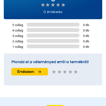
0 értékelés
5 csillag
0 db
4 csillag
0 db
3 csillag
0 db
2 csillag
0 db
1 csillag
0 db
Mondd el a véleményed erről a termékről!
Értékelem