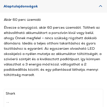
Alaptulajdonságok
Akár 60 perc üzemidő
Élvezze a lenyűgöző, akár 60 perces üzemidőt. Töltheti az
eltávolítható akkumulátort a porszívón kívül vagy belül,
ahogy Önnek megfelel – nincs szükség rögzített dokkoló
állomásra. Ideális a teljes otthoni takarításhoz és gyors
tisztításhoz is egyaránt. Az egyszerűen olvasható LED
okoskijelző a nyélen mutatja az akkumulátor töltöttségét, a
szívóerő szintjét és a kiválasztott padlótípust, így könnyen
választhat a 3 energia mód közül, váltogathat a 2
padlóbeállítás között, és egy pillantással láthatja, mennyi
töltöttség maradt.
Shark
, ,