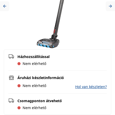
Previous
Ne
Házhozszállítással
Nem elérhető
Áruházi készletinformáció
Nem elérhető
Hol van készleten?
Csomagponton átvehető
Nem elérhető