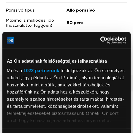
Porszívó típus
Álló porszívó
Maximális működési idő
60 perc
(használattól függően)
Porkapacitás
700 ml
Akkumulátor feszültség
25,2 V
Szívóteljesítmény
80 W
Az Ön adatainak felelősségteljes felhasználása
Szín
Fekete
Mi és a
1022 partnerünk
feldolgozzuk az Ön személyes
adatait, így például az Ön IP-címét, olyan technológiákat
Részletes ismertető
használva, mint a sütik, amelyekkel tárolhatjuk és
hozzáférünk az Ön adataihoz a készülékén, hogy
személyre szabott hirdetéseket és tartalmakat, hirdetés-
Neked ajánljuk
és tartalommérést, közönségbetekintéseket, valamint
termékfejlesztéseket biztosíthassunk Önnek. Ön dönt
arról, hogy ki használja az adatait és milyen célra.