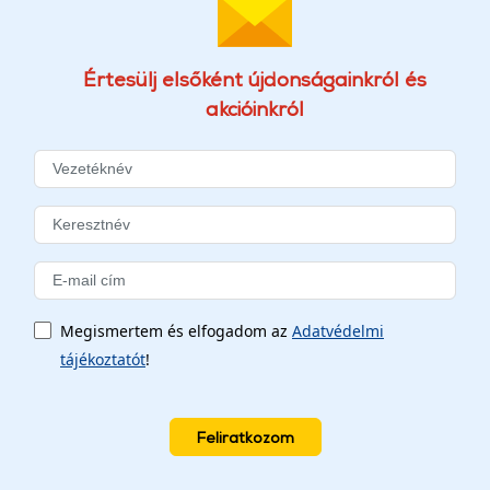
Értesülj elsőként újdonságainkról és
akcióinkról
Megismertem és elfogadom az
Adatvédelmi
tájékoztatót
!
Feliratkozom