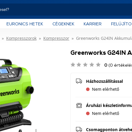
EURONICS HETEK
CÉGEKNEK
KARRIER
FELÚJÍT
Kompresszorok
Kompresszor
Greenworks G24IN Akkumul
Greenworks G24IN A
0
(0 értékelé
Házhozszállítással
Nem elérhető
Áruházi készletinform
Nem elérhető
Csomagponton átveh