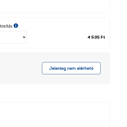
tosítás
Jótállási
4 535 Ft
időszak
címke
Jelenleg nem elérhető