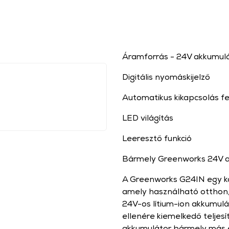
Áramforrás - 24V akkumul
Digitális nyomáskijelző
Automatikus kikapcsolás fe
LED világítás
Leeresztő funkció
Bármely Greenworks 24V a
A Greenworks G24IN egy kom
amely használható otthon, 
24V-os lítium-ion akkumulá
ellenére kiemelkedő teljes
akkumulátor bármely más es