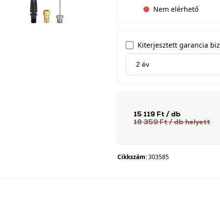
Nem elérhető
Kiterjesztett garancia biz
15 119 Ft
/ db
18 359 Ft
/ db
helyett
Cikkszám:
303585