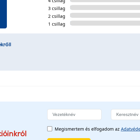
4 csillag
3 csillag
2 csillag
1 csillag
kről!
Megismertem és elfogadom az
Adatvéde
ióinkról