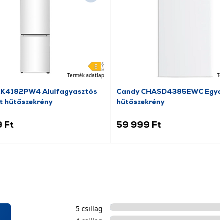
Termék adatlap
T
RK4182PW4 Alulfagyasztós
Candy CHASD4385EWC Egya
t hűtőszekrény
hűtőszekrény
 Ft
59 999 Ft
5 csillag