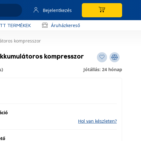
Bejelentkezés
Áruházkereső
OTT TERMÉKEK
átoros kompresszor
kkumulátoros kompresszor
Jótállás: 24 hónap
s)
áció
Hol van készleten?
ető