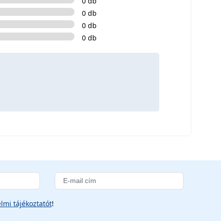
0 db
0 db
0 db
0 db
lmi tájékoztatót
!