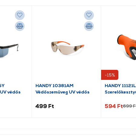
-15%
GY
HANDY 10381AM
HANDY 11121L
 UV védős
Védőszemüveg UV védős
Szerelőkeszty
bevonatú L
499 Ft
594 Ft
699 F