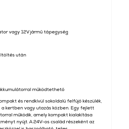
átor vagy 12V jármű tápegység
ltöltés után
kkumulátorral működtethető
pakt és rendkívül sokoldalú felfújó készülék,
a kertben vagy utazás közben. Egy fejlett
torral működik, amely kompakt kialakítása
ítményt nyújt. A 24V-os család részeként az
zközzel is használható, teljes