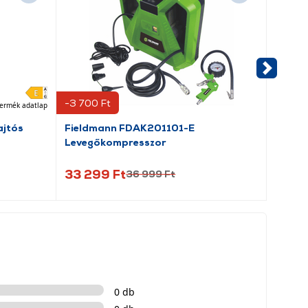
-3 700 Ft
-5 760
ermék adatlap
jtós
Fieldmann FDAK201101-E
Field
Levegőkompresszor
fűnyír
33 299 Ft
33 2
36 999 Ft
0 db