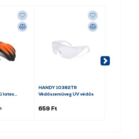
-5%
HANDY 10382TR
Fiskars Profe
ű latex
Védőszemüveg UV védős
Munkakesztyű
(1071151)
659 Ft
9 974 Ft
t
10