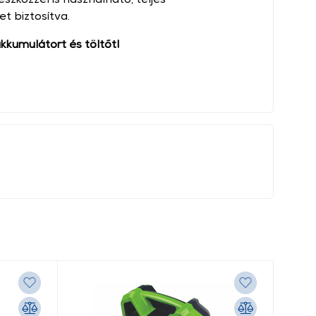
t biztosítva.
kumulátort és töltőt!