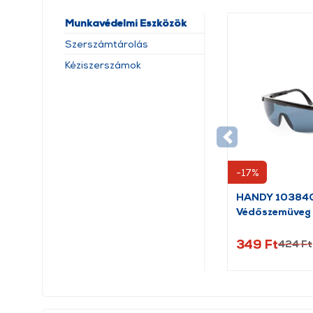
Munkavédelmi Eszközök
Szerszámtárolás
Kéziszerszámok
-17%
HANDY 10384
Védőszemüveg
349 Ft
424 Ft