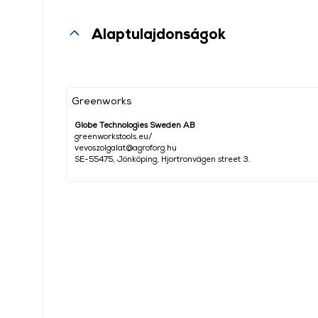
Alaptulajdonságok
Greenworks
Globe Technologies Sweden AB
greenworkstools.eu/
vevoszolgalat@agroforg.hu
SE-55475, Jönköping, Hjortronvägen street 3.