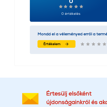
0
0 értékelés
Mondd el a véleményed erről a termé
Értékelem
Értesülj elsőként
újdonságainkról és akc