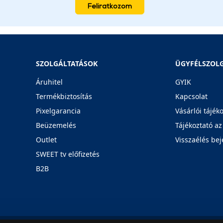
Feliratkozom
SZOLGÁLTATÁSOK
ÜGYFÉLSZOL
Áruhitel
GYIK
Termékbiztosítás
Kapcsolat
Pixelgarancia
Vásárlói tájék
Beüzemelés
Tájékoztató az
Outlet
Visszaélés bej
SWEET tv előfizetés
B2B