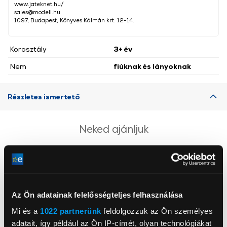
www.jateknet.hu/
sales@modell.hu
1097, Budapest, Könyves Kálmán krt. 12-14.
Korosztály
3+ év
Nem
fiúknak és lányoknak
Részletes ismertető
Neked ajánljuk
Az Ön adatainak felelősségteljes felhasználása
Mi és a
1022 partnerünk
feldolgozzuk az Ön személyes
adatait, így például az Ön IP-címét, olyan technológiákat