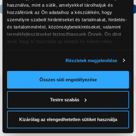
használva, mint a sütik, amelyekkel tárolhatjuk és
hozzáférünk az Ön adataihoz a készülékén, hogy
Termék adatlap
Termék adatlap
személyre szabott hirdetéseket és tartalmakat, hirdetés-
és tartalommérést, közönségbetekintéseket, valamint
termékfejlesztéseket biztosíthassunk Önnek. Ön dönt
Gorenje NRS8182KX Side
Gorenje N619EAXL4
arról, hogy ki használja az adatait és milyen célra.
by side hűtőszekrény
Alulfagyasztós
kombinált hűtőszekrény
Ha engedélyezi, a következőt is meg szeretnénk tenni:
199 999 Ft
179 999 Ft
Részletek megjelenítése
Információgyűjtés az Ön földrajzi
elhelyezkedéséről pár méteres pontossággal
Az Ön készülékén beazonosítása annak konkrét
Összes süti engedélyezése
Vásárlói vélemények
(0)
tulajdonságainak (ujjlenyomat) aktív ellenőrzésével
Tudjon meg többet személyes adatainak feldolgozási
Testre szabás
módjairól és adja meg preferenciáit a
Részletek
0
pontban
. Bármikor módosíthatja vagy visszavonhatja a
Sütinyilatkozathoz való hozzájárulását.
Kizárólag az elengedhetetlen sütiket használja
0 értékelés
Az Eunonics.hu webáruházunk ún. süti vagy cookie file-