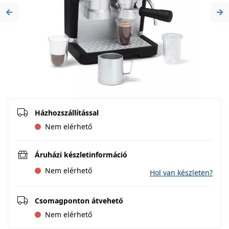
Previous
Ne
Házhozszállítással
Nem elérhető
Áruházi készletinformáció
Nem elérhető
Hol van készleten?
Csomagponton átvehető
Nem elérhető