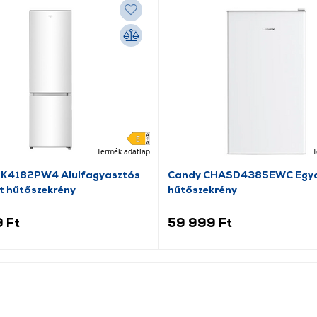
Termék adatlap
T
RK4182PW4 Alulfagyasztós
Candy CHASD4385EWC Egya
t hűtőszekrény
hűtőszekrény
 Ft
59 999 Ft