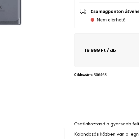
Csomagponton átveh
Nem elérhető
19 999 Ft
/ db
Cikkszám:
306468
Csatlakoztasd a gyorsabb fel
Kalandozás közben van a legn