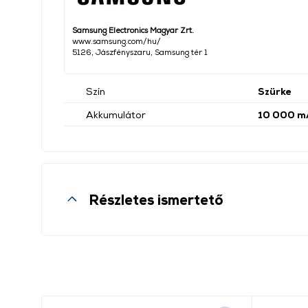
Samsung Electronics Magyar Zrt.
www.samsung.com/hu/
5126, Jászfényszaru, Samsung tér 1
Szín
Szürke
Akkumulátor
10 000 m
Részletes ismertető