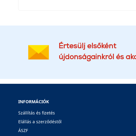
Értesülj elsőként
újdonságainkról és akc
INFORMÁCIÓK
Szállítás és fizetés
Elállás a szerződéstől
ÁSZF