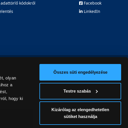
 adattörlő kódokról
Facebook
elentés
LinkedIn
Összes süti engedélyezése
t, olyan
aihoz a
Testre szabás
ést,
ról, hogy ki
Kizárólag az elengedhetetlen
sütiket használja