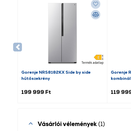
Termék adatlap
Gorenje NRS8182KX Side by side
Gorenje 
hűtőszekrény
kombinál
199 999 Ft
119 999
Vásárlói vélemények
(1)