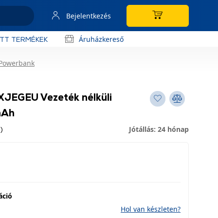
Bejelentkezés
Áruházkereső
OTT TERMÉKEK
 Powerbank
EGEU Vezeték nélküli
mAh
Jótállás: 24 hónap
)
áció
Hol van készleten?