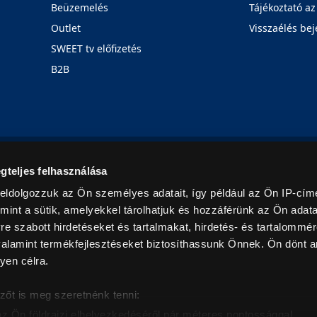
Beüzemelés
Tájékoztató az
Outlet
Visszaélés bej
SWEET tv előfizetés
B2B
Rólunk
Karrier
Üzleteink
Blog
gteljes felhasználása
eldolgozzuk az Ön személyes adatait, így például az Ön IP-címé
mint a sütik, amelyekkel tárolhatjuk és hozzáférünk az Ön adat
e szabott hirdetéseket és tartalmakat, hirdetés- és tartalommér
alamint termékfejlesztéseket biztosíthassunk Önnek. Ön dönt ar
yen célra.
© 2026. Minden jog fenntartva! Euronics Műszaki Áruházlánc
zőt is meg szeretnénk tenni:
az Ön földrajzi elhelyezkedéséről pár méteres pontossággal