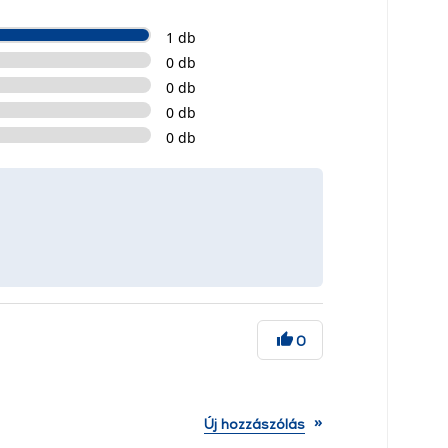
1 db
0 db
0 db
0 db
0 db
0
»
Új hozzászólás