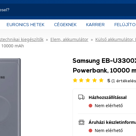
EURONICS HETEK
CÉGEKNEK
KARRIER
FELÚJÍT
technikai kiegészítők
Elem, akkumulátor
Külső akkumulátor,
, 10000 mAh
Samsung EB-U3300XJ
Powerbank, 10000 
5
(1 értékelés
Házhozszállítással
Nem elérhető
Áruházi készletinform
Nem elérhető