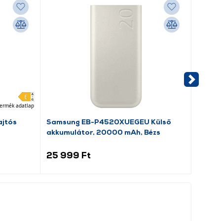
ermék adatlap
jtós
Samsung EB-P4520XUEGEU Külső
Samsu
akkumulátor, 20000 mAh, Bézs
nélkül
25 999 Ft
21 9