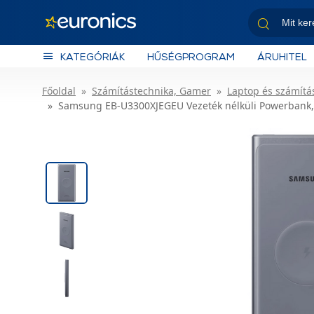
KATEGÓRIÁK
HŰSÉGPROGRAM
ÁRUHITEL
Főoldal
Számítástechnika, Gamer
Laptop és számítás
Samsung EB-U3300XJEGEU Vezeték nélküli Powerbank