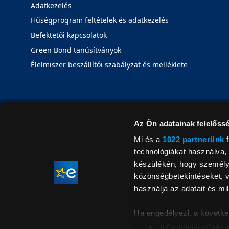
Adatkezelés
Hűségprogram feltételek és adatkezelés
Befektetői kapcsolatok
Green Bond tanúsítványok
Élelmiszer beszállítói szabályzat és melléklete
Az Ön adatainak felelőssé
Mi és a
1022 partnerünk
f
technológiákat használva, 
készülékén, hogy személyr
közönségbetekintéseket, v
használja az adatait és mil
Ha engedélyezi, a követke
Információgyűjtés 