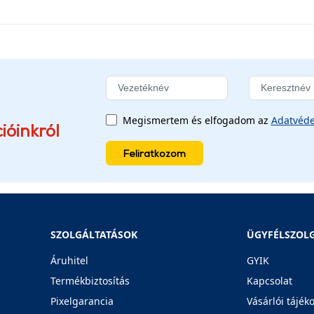
Megismertem és elfogadom az
Adatvéde
ióinkról
Feliratkozom
SZOLGÁLTATÁSOK
ÜGYFÉLSZOL
Áruhitel
GYIK
Termékbiztosítás
Kapcsolat
Pixelgarancia
Vásárlói tájék