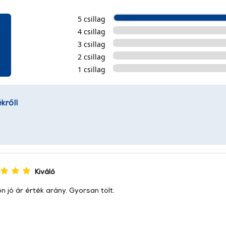
5 csillag
4 csillag
3 csillag
2 csillag
1 csillag
kről!
Kiváló
 jó ár érték arány. Gyorsan tölt.