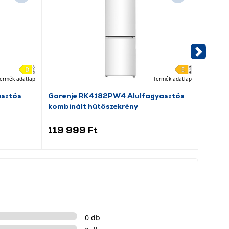
ermék adatlap
Termék adatlap
asztós
Gorenje RK4182PW4 Alulfagyasztós
Dreame
kombinált hűtőszekrény
porsz
119 999 Ft
69 9
0 db