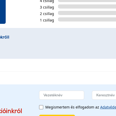
4 csillag
3 csillag
2 csillag
1 csillag
kről!
Megismertem és elfogadom az
Adatvéde
ióinkról