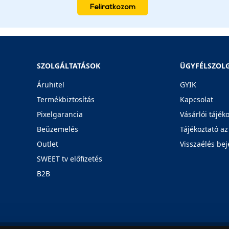
Feliratkozom
SZOLGÁLTATÁSOK
ÜGYFÉLSZOL
Áruhitel
GYIK
Termékbiztosítás
Kapcsolat
Pixelgarancia
Vásárlói tájék
Beüzemelés
Tájékoztató az
Outlet
Visszaélés bej
SWEET tv előfizetés
B2B