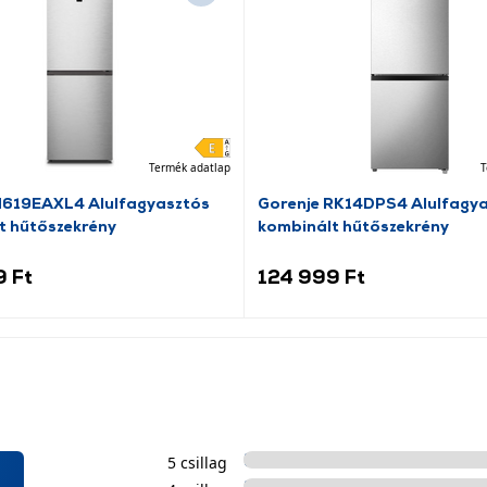
Termék adatlap
T
N619EAXL4 Alulfagyasztós
Gorenje RK14DPS4 Alulfagy
t hűtőszekrény
kombinált hűtőszekrény
9 Ft
124 999 Ft
5 csillag