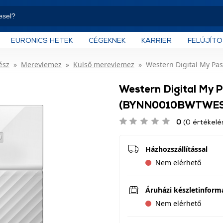
EURONICS HETEK
CÉGEKNEK
KARRIER
FELÚJÍT
ész
Merevlemez
Külső merevlemez
Western Digital My Pa
Western Digital My P
(BYNN0010BWTWES
0
(0 értékelé
Házhozszállítással
Nem elérhető
Áruházi készletinform
Nem elérhető