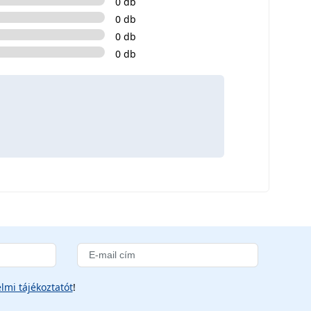
0 db
0 db
0 db
0 db
lmi tájékoztatót
!