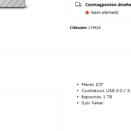
Csomagponton átveh
Nem elérhető
Cikkszám:
219824
Méret: 2,5"
Csatlakozó: USB 2.0 / 3
Kapacitás: 1 TB
Szín: Fehér