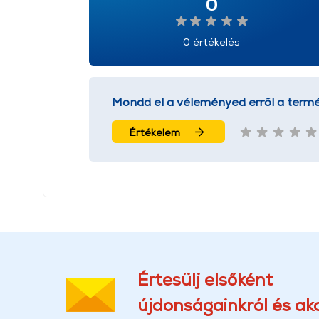
0
0 értékelés
Mondd el a véleményed erről a termé
Értékelem
Értesülj elsőként
újdonságainkról és akc