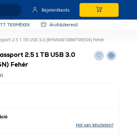
Bejelentkezés
Áruházkereső
OTT TERMÉKEK
ssport 2.5 1 TB USB 3.0 (BYNN0010BWTWESN) Fehér
assport 2.5 1 TB USB 3.0
N) Fehér
s)
áció
Hol van készleten?