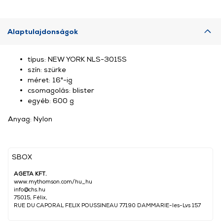
Alaptulajdonságok
típus: NEW YORK NLS-3015S
szín: szürke
méret: 16"-ig
csomagolás: blister
egyéb: 600 g
Anyag: Nylon
SBOX
AGETA KFT.
www.mythomson.com/hu_hu
info@chs.hu
75015, Félix,
RUE DU CAPORAL FELIX POUSSINEAU 77190 DAMMARIE-les-Lvs 157