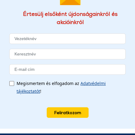
Értesülj elsőként újdonságainkról és
akcióinkról
Megismertem és elfogadom az
Adatvédelmi
tájékoztatót
!
Feliratkozom