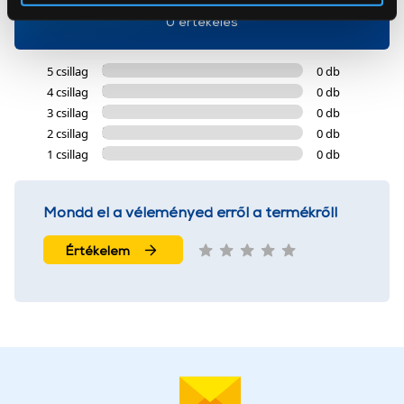
Az Eunonics.hu webáruházunk ún. süti vagy cookie file-
0 értékelés
okat használ, melyeket az Ön gépén tárol a rendszer. A
cookie-k személyazonosítására nem alkalmasak,
5 csillag
0 db
szolgáltatásaink biztosításához szükségesek. Az oldal
4 csillag
0 db
használatával Ön elfogadja a cookie-k használatát.
3 csillag
0 db
További információk:
ÁSZF
és
Adatvédelem
2 csillag
0 db
1 csillag
0 db
Mondd el a véleményed erről a termékről!
Értékelem