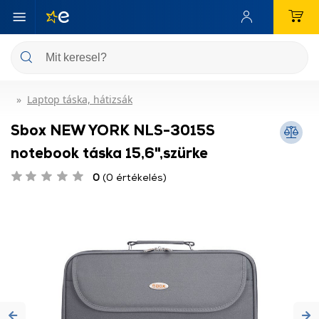
Laptop táska, hátizsák
Sbox NEW YORK NLS-3015S
notebook táska 15,6",szürke
0
(0 értékelés)