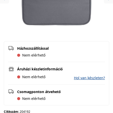
Previous
Ne
Házhozszállítással
Nem elérhető
Áruházi készletinformáció
Nem elérhető
Hol van készleten?
Csomagponton átvehető
Nem elérhető
Cikkszám:
204192