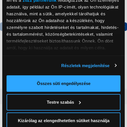
adatait, így például az Ön IP-címét, olyan technológiákat
használva, mint a sütik, amelyekkel tárolhatjuk és
hozzáférünk az Ön adataihoz a készülékén, hogy
személyre szabott hirdetéseket és tartalmakat, hirdetés-
és tartalommérést, közönségbetekintéseket, valamint
Termék adatlap
Termék adatlap
termékfejlesztéseket biztosíthassunk Önnek. Ön dönt
arról, hogy ki használja az adatait és milyen célra.
Gorenje NRS8182KX Side
Gorenje N619EAXL4
by side hűtőszekrény
Alulfagyasztós
Ha engedélyezi, a következőt is meg szeretnénk tenni:
Részletek megjelenítése
kombinált hűtőszekrény
Információgyűjtés az Ön földrajzi
199 999 Ft
179 999 Ft
elhelyezkedéséről pár méteres pontossággal
Az Ön készülékén beazonosítása annak konkrét
Összes süti engedélyezése
tulajdonságainak (ujjlenyomat) aktív ellenőrzésével
Vásárlói vélemények
(0)
Tudjon meg többet személyes adatainak feldolgozási
Testre szabás
módjairól és adja meg preferenciáit a
Részletek
pontban
. Bármikor módosíthatja vagy visszavonhatja a
0
Sütinyilatkozathoz való hozzájárulását.
Kizárólag az elengedhetetlen sütiket használja