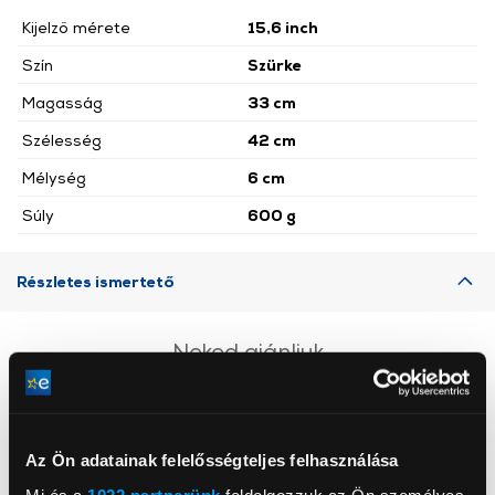
Kijelző mérete
15,6 inch
Szín
Szürke
Magasság
33 cm
Szélesség
42 cm
Mélység
6 cm
Súly
600 g
Részletes ismertető
Neked ajánljuk
Az Ön adatainak felelősségteljes felhasználása
Mi és a
1022 partnerünk
feldolgozzuk az Ön személyes