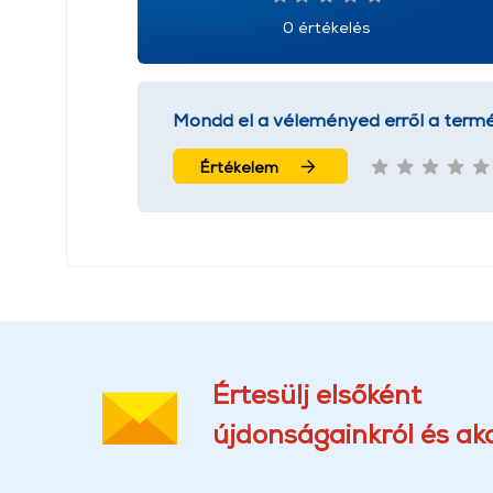
0 értékelés
Mondd el a véleményed erről a termé
Értékelem
Értesülj elsőként
újdonságainkról és akc