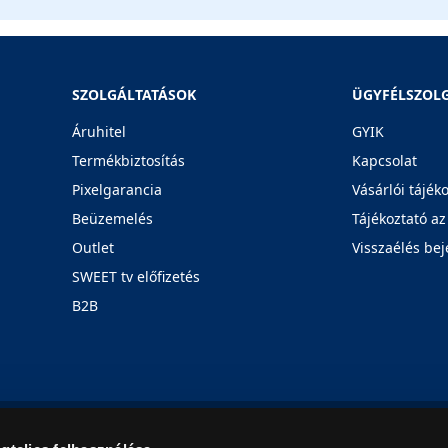
SZOLGÁLTATÁSOK
ÜGYFÉLSZOL
Áruhitel
GYIK
Termékbiztosítás
Kapcsolat
Pixelgarancia
Vásárlói tájék
Beüzemelés
Tájékoztató az
Outlet
Visszaélés bej
SWEET tv előfizetés
B2B
Rólunk
Karrier
Üzleteink
Blog