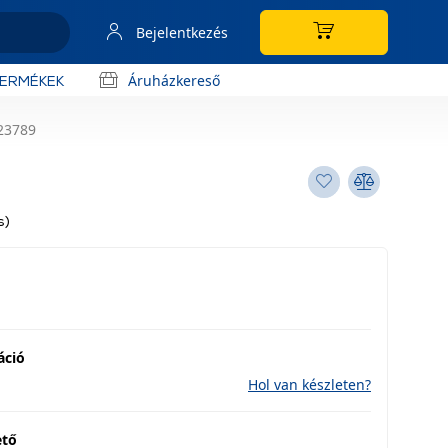
Bejelentkezés
Áruházkereső
TERMÉKEK
23789
s)
áció
Hol van készleten?
ető