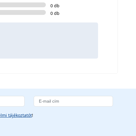
0 db
0 db
lmi tájékoztatót
!