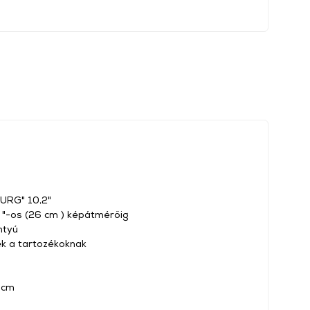
RG" 10,2"
2 "-os (26 cm ) képátmérőig
ntyú
ek a tartozékoknak
 cm