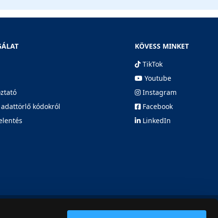
GÁLAT
KÖVESS MINKET
TikTok
Youtube
oztató
Instagram
 adattörlő kódokról
Facebook
elentés
LinkedIn