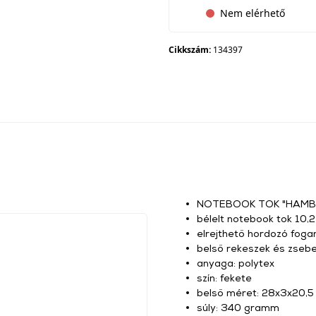
Nem elérhető
Cikkszám:
134397
NOTEBOOK TOK "HAMBU
bélelt notebook tok 10,
elrejthető hordozó foga
belső rekeszek és zseb
anyaga: polytex
szín: fekete
belső méret: 28x3x20,5
súly: 340 gramm