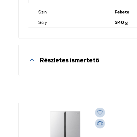
Szín
Fekete
Súly
340 g
Részletes ismertető