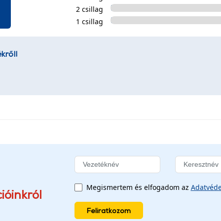
2 csillag
1 csillag
kről!
Megismertem és elfogadom az
Adatvéde
ióinkról
Feliratkozom