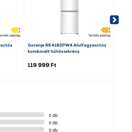
ermék adatlap
Termék adatlap
asztós
Gorenje RK4182PW4 Alulfagyasztós
Beko 
kombinált hűtőszekrény
elöltö
119 999 Ft
109 
0 db
0 db
0 db