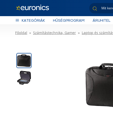
KATEGÓRIÁK
HŰSÉGPROGRAM
ÁRUHITEL
Főoldal
Számítástechnika, Gamer
Laptop és számítás