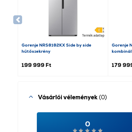
Termék adatlap
Gorenje NRS8182KX Side by side
Gorenje 
hűtőszekrény
kombinál
199 999 Ft
179 99
Vásárlói vélemények
(0)
0