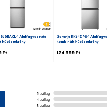
Termék adatlap
T
N619EAXL4 Alulfagyasztós
Gorenje RK14DPS4 Alulfagy
t hűtőszekrény
kombinált hűtőszekrény
9 Ft
124 999 Ft
5 csillag
4 csillag
3 csillag