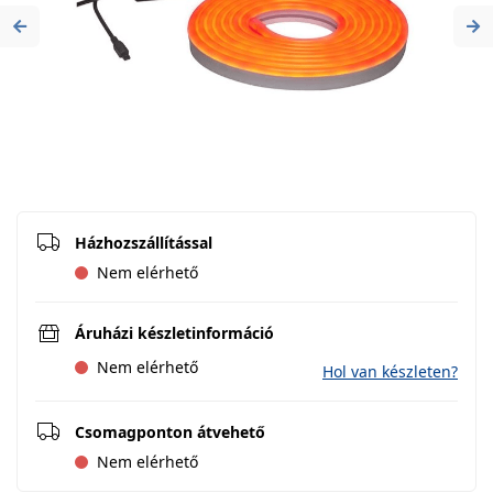
Previous
Ne
Házhozszállítással
Nem elérhető
Áruházi készletinformáció
Nem elérhető
Hol van készleten?
Csomagponton átvehető
Nem elérhető