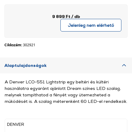
9 899 Ft
/ db
Jelenleg nem elérhető
Cikkszám:
302921
Alaptulajdonságok
A Denver LCO-551 Lightstrip egy beltéri és kültéri
használatra egyaránt ajánlott Dream színes LED szalag,
melynek tompíthatod a fényét vagy ütemezheted a
működését is. A szalag méterenként 60 LED-el rendelkezik.
DENVER