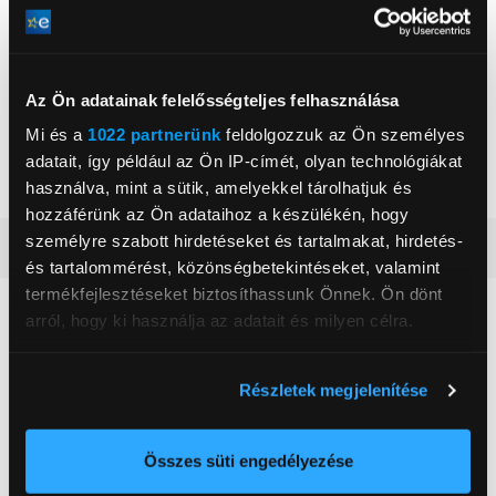
Termék adatlap
Termék adatlap
Gorenje NRS8182KX Side
Gorenje RK4182PW4
Az Ön adatainak felelősségteljes felhasználása
by side hűtőszekrény
Alulfagyasztós
kombinált hűtőszekrény
Mi és a
1022 partnerünk
feldolgozzuk az Ön személyes
199 999 Ft
119 999 Ft
adatait, így például az Ön IP-címét, olyan technológiákat
használva, mint a sütik, amelyekkel tárolhatjuk és
hozzáférünk az Ön adataihoz a készülékén, hogy
személyre szabott hirdetéseket és tartalmakat, hirdetés-
Vásárlói vélemények
(2)
és tartalommérést, közönségbetekintéseket, valamint
termékfejlesztéseket biztosíthassunk Önnek. Ön dönt
arról, hogy ki használja az adatait és milyen célra.
5
Ha engedélyezi, a következőt is meg szeretnénk tenni:
Részletek megjelenítése
2 értékelés
Információgyűjtés az Ön földrajzi
elhelyezkedéséről pár méteres pontossággal
5 csillag
2 db
Az Ön készülékén beazonosítása annak konkrét
Összes süti engedélyezése
4 csillag
0 db
tulajdonságainak (ujjlenyomat) aktív ellenőrzésével