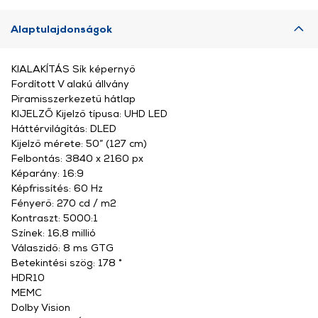
Alaptulajdonságok
KIALAKÍTÁS Sík képernyő
Fordított V alakú állvány
Piramisszerkezetű hátlap
KIJELZŐ Kijelző típusa: UHD LED
Háttérvilágítás: DLED
Kijelző mérete: 50” (127 cm)
Felbontás: 3840 x 2160 px
Képarány: 16:9
Képfrissítés: 60 Hz
Fényerő: 270 cd / m2
Kontraszt: 5000:1
Színek: 16,8 millió
Válaszidő: 8 ms GTG
Betekintési szög: 178 °
HDR10
MEMC
Dolby Vision