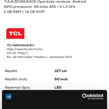
TULAJDONSÁGOK Operációs rendszer: Android
AiPQ processzor: 64 bites A55 × 4 1,3 GHz
2 GB RAM + 16 GB ROM
TCL Netherlands B.V.
https://www.tcl.com/hu/hu
170 00, Praha 7,
Bui. 1st Floor,Classic 7 Budova L, Jankovcova 1603
Képátló
127 cm
Képátló (inch)
50 inch
Képernyő típus
LED
Képernyő felbontás
4K
Smart
Igen