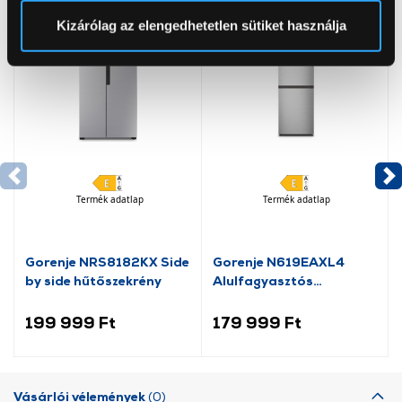
Sütinyilatkozathoz való hozzájárulását.
Kizárólag az elengedhetetlen sütiket használja
Az Eunonics.hu webáruházunk ún. süti vagy cookie file-
okat használ, melyeket az Ön gépén tárol a rendszer. A
cookie-k személyazonosítására nem alkalmasak,
szolgáltatásaink biztosításához szükségesek. Az oldal
használatával Ön elfogadja a cookie-k használatát.
További információk:
ÁSZF
és
Adatvédelem
Termék adatlap
Termék adatlap
Gorenje NRS8182KX Side
Gorenje N619EAXL4
by side hűtőszekrény
Alulfagyasztós
kombinált hűtőszekrény
199 999 Ft
179 999 Ft
Vásárlói vélemények
(0)