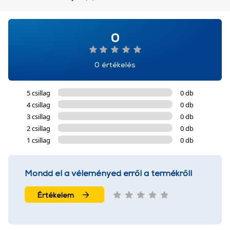
0
0 értékelés
5 csillag
0 db
4 csillag
0 db
3 csillag
0 db
2 csillag
0 db
1 csillag
0 db
Mondd el a véleményed erről a termékről!
Értékelem