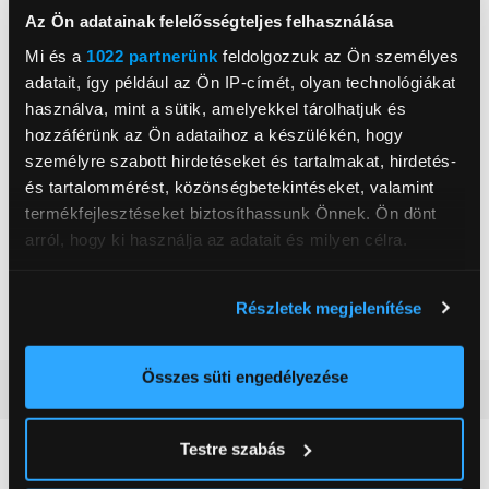
USB portok száma
2 db
Az Ön adatainak felelősségteljes felhasználása
HDMI csatlakozók száma
3 db
Mi és a
1022 partnerünk
feldolgozzuk az Ön személyes
adatait, így például az Ön IP-címét, olyan technológiákat
Betekintési szög
178 °
használva, mint a sütik, amelyekkel tárolhatjuk és
Képfrissítés
60 Hz
hozzáférünk az Ön adataihoz a készülékén, hogy
személyre szabott hirdetéseket és tartalmakat, hirdetés-
Magasság
70,5 cm
és tartalommérést, közönségbetekintéseket, valamint
Szélesség
112,2 cm
termékfejlesztéseket biztosíthassunk Önnek. Ön dönt
Mélység
26,5 cm
arról, hogy ki használja az adatait és milyen célra.
Nettó súly
9,4 kg
Ha engedélyezi, a következőt is meg szeretnénk tenni:
Tovább olvasom
Részletek megjelenítése
USB csatlakozó
Igen
Információgyűjtés az Ön földrajzi
WiFi
elhelyezkedéséről pár méteres pontossággal
Igen
Az Ön készülékén beazonosítása annak konkrét
Összes süti engedélyezése
Részletes ismertető
tulajdonságainak (ujjlenyomat) aktív ellenőrzésével
Tudjon meg többet személyes adatainak feldolgozási
Testre szabás
Neked ajánljuk
módjairól és adja meg preferenciáit a
Részletek
pontban
. Bármikor módosíthatja vagy visszavonhatja a