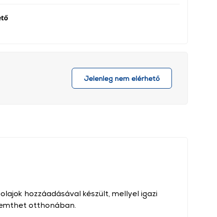
ető
Jelenleg nem elérhető
lajok hozzáadásával készült, mellyel igazi
eremthet otthonában.