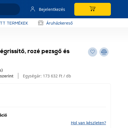
Bejelentkezés
Áruházkereső
OTT TERMÉKEK
égrissítő, rozé pezsgő és
s)
szerint
Egységár:
173 632 Ft / db
áció
Hol van készleten?