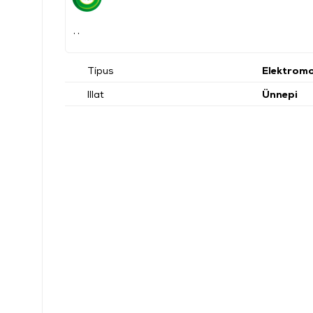
, ,
Típus
Elektrom
Illat
Ünnepi