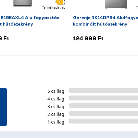
Termék adatlap
T
N619EAXL4 Alulfagyasztós
Gorenje RK14DPS4 Alulfagy
t hűtőszekrény
kombinált hűtőszekrény
9 Ft
124 999 Ft
5 csillag
4 csillag
3 csillag
2 csillag
1 csillag