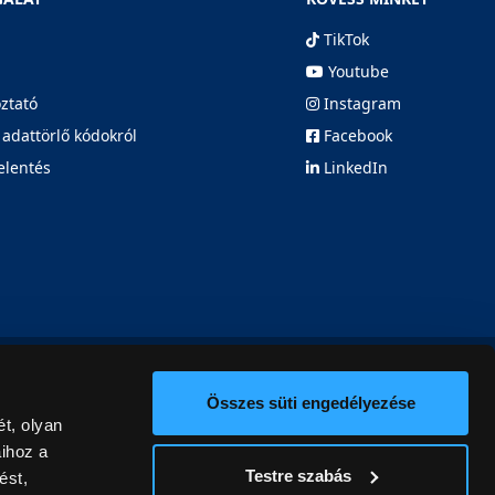
TikTok
Youtube
oztató
Instagram
 adattörlő kódokról
Facebook
elentés
LinkedIn
Összes süti engedélyezése
t, olyan
aihoz a
Testre szabás
ést,