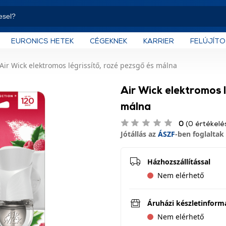
EURONICS HETEK
CÉGEKNEK
KARRIER
FELÚJÍT
Air Wick elektromos légrissítő, rozé pezsgő és málna
Air Wick elektromos l
málna
0
(0 értékelé
Jótállás az
ÁSZF
-ben foglaltak 
Házhozszállítással
Nem elérhető
Áruházi készletinform
Nem elérhető