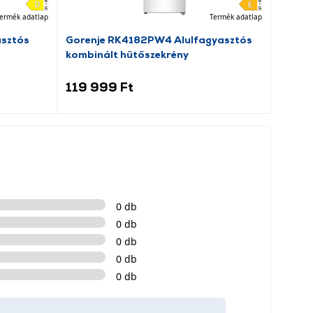
ermék adatlap
Termék adatlap
asztós
Gorenje RK4182PW4 Alulfagyasztós
Dreame
kombinált hűtőszekrény
porsz
119 999 Ft
69 9
0 db
0 db
0 db
0 db
0 db