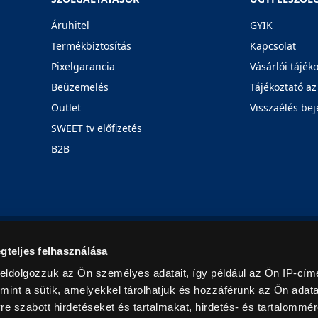
Áruhitel
GYIK
Termékbiztosítás
Kapcsolat
Pixelgarancia
Vásárlói tájék
Beüzemelés
Tájékoztató az
Outlet
Visszaélés bej
SWEET tv előfizetés
B2B
Rólunk
Karrier
Üzleteink
Blog
gteljes felhasználása
eldolgozzuk az Ön személyes adatait, így például az Ön IP-címé
mint a sütik, amelyekkel tárolhatjuk és hozzáférünk az Ön adat
e szabott hirdetéseket és tartalmakat, hirdetés- és tartalommér