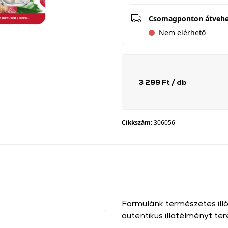
Csomagponton átveh
Nem elérhető
3 299 Ft
/ db
Cikkszám:
306056
Formulánk természetes illóo
autentikus illatélményt t