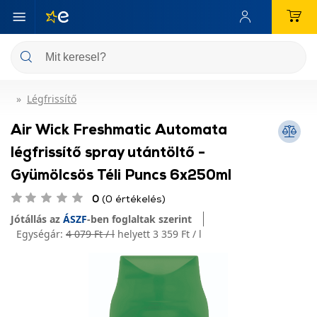
Légfrissítő
Air Wick Freshmatic Automata
légfrissítő spray utántöltő -
Gyümölcsös Téli Puncs 6x250ml
0
(0 értékelés)
Jótállás az
ÁSZF
-ben foglaltak szerint
Egységár:
4 079 Ft / l
helyett 3 359 Ft / l