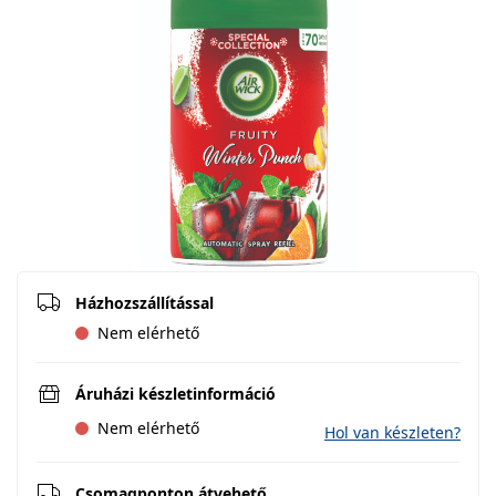
Házhozszállítással
Nem elérhető
Áruházi készletinformáció
Nem elérhető
Hol van készleten?
Csomagponton átvehető