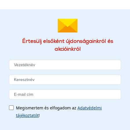
Értesülj elsőként újdonságainkról és
akcióinkról
Megismertem és elfogadom az
Adatvédelmi
tájékoztatót
!