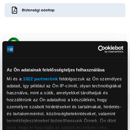
Biztonsági adatlap
, ,
Az Ön adatainak felelősségteljes felhasználása
Típus
Aeroszol, Utántöltő
Mi és a
1022 partnerünk
feldolgozzuk az Ön személyes
Illat
Gyümölcsös
adatait, így például az Ön IP-címét, olyan technológiákat
használva, mint a sütik, amelyekkel tárolhatjuk és
hozzáférünk az Ön adataihoz a készülékén, hogy
Részletes ismertető
személyre szabott hirdetéseket és tartalmakat, hirdetés-
és tartalommérést, közönségbetekintéseket, valamint
Neked ajánljuk
termékfejlesztéseket biztosíthassunk Önnek. Ön dönt
arról, hogy ki használja az adatait és milyen célra.