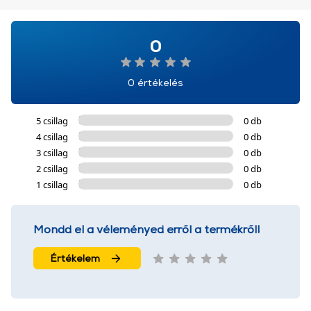
0
0 értékelés
5 csillag
0 db
4 csillag
0 db
3 csillag
0 db
2 csillag
0 db
1 csillag
0 db
Mondd el a véleményed erről a termékről!
Értékelem