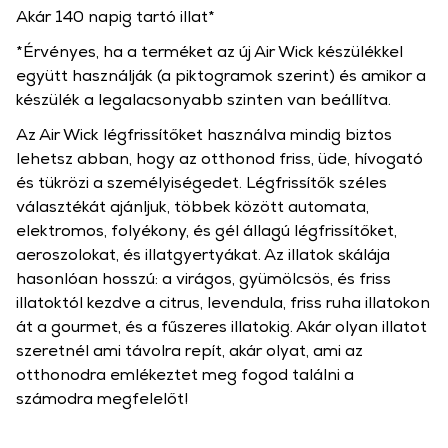
Akár 140 napig tartó illat*
*Érvényes, ha a terméket az új Air Wick készülékkel
együtt használják (a piktogramok szerint) és amikor a
készülék a legalacsonyabb szinten van beállítva.
Az Air Wick légfrissítőket használva mindig biztos
lehetsz abban, hogy az otthonod friss, üde, hívogató
és tükrözi a személyiségedet. Légfrissítők széles
választékát ajánljuk, többek között automata,
elektromos, folyékony, és gél állagú légfrissítőket,
aeroszolokat, és illatgyertyákat. Az illatok skálája
hasonlóan hosszú: a virágos, gyümölcsös, és friss
illatoktól kezdve a citrus, levendula, friss ruha illatokon
át a gourmet, és a fűszeres illatokig. Akár olyan illatot
szeretnél ami távolra repít, akár olyat, ami az
otthonodra emlékeztet meg fogod találni a
számodra megfelelőt!