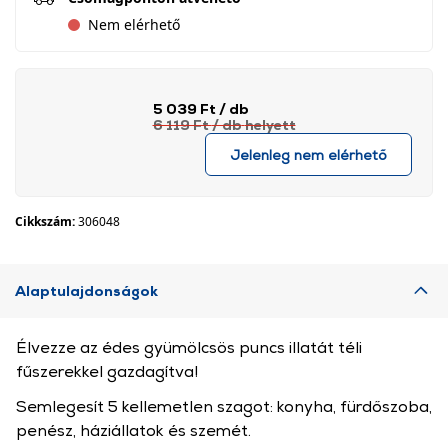
Nem elérhető
5 039 Ft
/ db
6 119 Ft
/ db
helyett
Jelenleg nem elérhető
Cikkszám:
306048
Alaptulajdonságok
Élvezze az édes gyümölcsös puncs illatát téli
fűszerekkel gazdagítva!
Semlegesít 5 kellemetlen szagot: konyha, fürdőszoba,
penész, háziállatok és szemét.