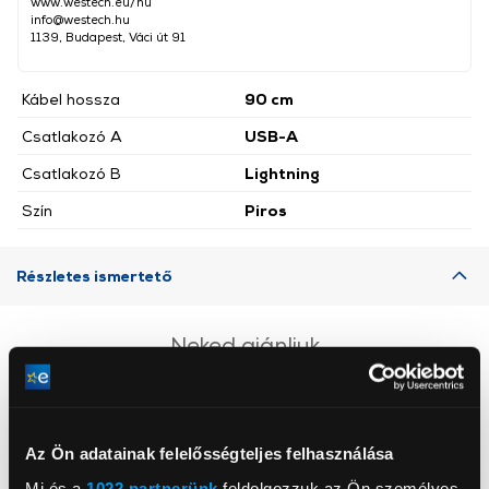
www.westech.eu/hu
info@westech.hu
1139, Budapest, Váci út 91
Kábel hossza
90 cm
Csatlakozó A
USB-A
Csatlakozó B
Lightning
Szín
Piros
Részletes ismertető
Neked ajánljuk
Az Ön adatainak felelősségteljes felhasználása
Mi és a
1022 partnerünk
feldolgozzuk az Ön személyes