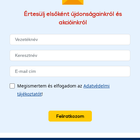
Értesülj elsőként újdonságainkról és
akcióinkról
Megismertem és elfogadom az
Adatvédelmi
tájékoztatót
!
Feliratkozom