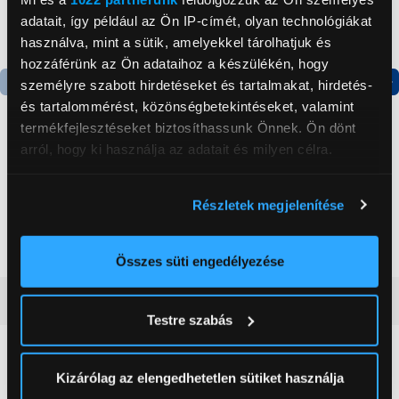
adatait, így például az Ön IP-címét, olyan technológiákat
használva, mint a sütik, amelyekkel tárolhatjuk és
hozzáférünk az Ön adataihoz a készülékén, hogy
személyre szabott hirdetéseket és tartalmakat, hirdetés-
és tartalommérést, közönségbetekintéseket, valamint
Termék adatlap
Termék adatlap
termékfejlesztéseket biztosíthassunk Önnek. Ön dönt
arról, hogy ki használja az adatait és milyen célra.
Gorenje NRS8182KX Side
Gorenje N619EAXL4
by side hűtőszekrény
Alulfagyasztós
Ha engedélyezi, a következőt is meg szeretnénk tenni:
kombinált hűtőszekrény
Részletek megjelenítése
Információgyűjtés az Ön földrajzi
199 999 Ft
179 999 Ft
elhelyezkedéséről pár méteres pontossággal
Az Ön készülékén beazonosítása annak konkrét
Összes süti engedélyezése
tulajdonságainak (ujjlenyomat) aktív ellenőrzésével
Vásárlói vélemények
(0)
Tudjon meg többet személyes adatainak feldolgozási
Testre szabás
módjairól és adja meg preferenciáit a
Részletek
pontban
. Bármikor módosíthatja vagy visszavonhatja a
0
Sütinyilatkozathoz való hozzájárulását.
Kizárólag az elengedhetetlen sütiket használja