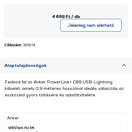
4 699 Ft
/ db
Jelenleg nem elérhető
Cikkszám:
305618
Alaptulajdonságok
Fedezd fel az Anker PowerLine+ C89 USB-Lightning
kábelét, amely 0,9 méteres hosszával ideális választás az
eszközeid gyors töltésére és adatátvitelére.
Anker
WESTech HU Kft.