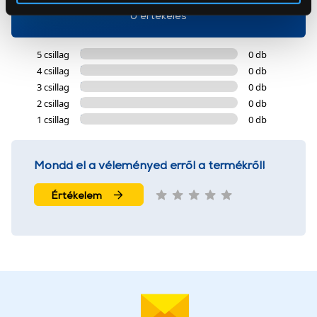
Az Eunonics.hu webáruházunk ún. süti vagy cookie file-
0 értékelés
okat használ, melyeket az Ön gépén tárol a rendszer. A
cookie-k személyazonosítására nem alkalmasak,
5 csillag
0 db
szolgáltatásaink biztosításához szükségesek. Az oldal
4 csillag
0 db
használatával Ön elfogadja a cookie-k használatát.
3 csillag
0 db
További információk:
ÁSZF
és
Adatvédelem
2 csillag
0 db
1 csillag
0 db
Mondd el a véleményed erről a termékről!
Értékelem