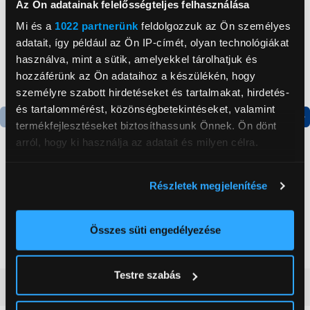
Az Ön adatainak felelősségteljes felhasználása
Mi és a
1022 partnerünk
feldolgozzuk az Ön személyes
adatait, így például az Ön IP-címét, olyan technológiákat
használva, mint a sütik, amelyekkel tárolhatjuk és
hozzáférünk az Ön adataihoz a készülékén, hogy
személyre szabott hirdetéseket és tartalmakat, hirdetés-
és tartalommérést, közönségbetekintéseket, valamint
termékfejlesztéseket biztosíthassunk Önnek. Ön dönt
Termék adatlap
Termék adatlap
arról, hogy ki használja az adatait és milyen célra.
Ha engedélyezi, a következőt is meg szeretnénk tenni:
Gorenje NRS8182KX Side
Gorenje RK14DPS4
Részletek megjelenítése
Információgyűjtés az Ön földrajzi
by side hűtőszekrény
Alulfagyasztós
elhelyezkedéséről pár méteres pontossággal
kombinált hűtőszekrény
Az Ön készülékén beazonosítása annak konkrét
199 999 Ft
124 999 Ft
Összes süti engedélyezése
tulajdonságainak (ujjlenyomat) aktív ellenőrzésével
Tudjon meg többet személyes adatainak feldolgozási
Testre szabás
módjairól és adja meg preferenciáit a
Részletek
Vásárlói vélemények
(0)
pontban
. Bármikor módosíthatja vagy visszavonhatja a