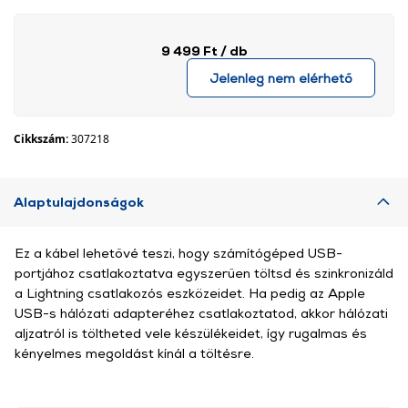
9 499 Ft
/ db
Jelenleg nem elérhető
Cikkszám:
307218
Alaptulajdonságok
Ez a kábel lehetővé teszi, hogy számítógéped USB-
portjához csatlakoztatva egyszerűen töltsd és szinkronizáld
a Lightning csatlakozós eszközeidet. Ha pedig az Apple
USB-s hálózati adapteréhez csatlakoztatod, akkor hálózati
aljzatról is töltheted vele készülékeidet, így rugalmas és
kényelmes megoldást kínál a töltésre.