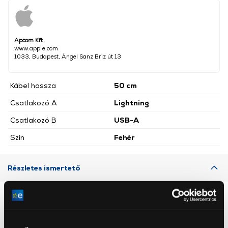
Apcom Kft
www.apple.com
1033, Budapest, Ángel Sanz Briz út 13
Kábel hossza
50 cm
Csatlakozó A
Lightning
Csatlakozó B
USB-A
Szín
Fehér
Részletes ismertető
Neked ajánljuk