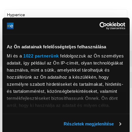
Hyperice
Comtrade Distribution Korlátolt Felelősségű Társaság
www.comtrade.com
1095, Budapest, Soroksári út 110-112
Az Ön adatainak felelősségteljes felhasználása
Mi és a
1022 partnerünk
feldolgozzuk az Ön személyes
Részletes ismertető
adatait, így például az Ön IP-címét, olyan technológiákat
használva, mint a sütik, amelyekkel tárolhatjuk és
hozzáférünk az Ön adataihoz a készülékén, hogy
Vásárlói vélemények
(0)
személyre szabott hirdetéseket és tartalmakat, hirdetés-
és tartalommérést, közönségbetekintéseket, valamint
termékfejlesztéseket biztosíthassunk Önnek. Ön dönt
0
arról, hogy ki használja az adatait és milyen célra.
0 értékelés
Ha engedélyezi, a következőt is meg szeretnénk tenni:
Részletek megjelenítése
Információgyűjtés az Ön földrajzi