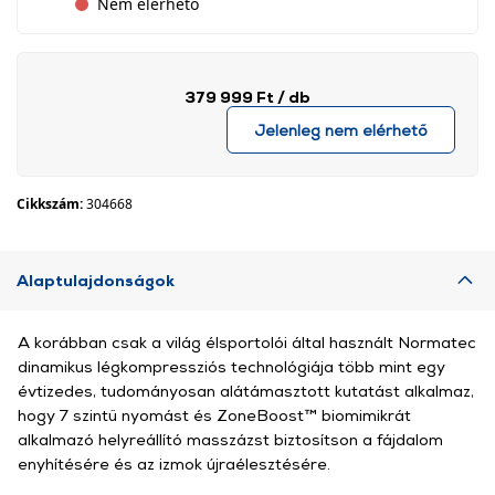
Nem elérhető
379 999 Ft
/ db
Jelenleg nem elérhető
Cikkszám:
304668
Alaptulajdonságok
A korábban csak a világ élsportolói által használt Normatec
dinamikus légkompressziós technológiája több mint egy
évtizedes, tudományosan alátámasztott kutatást alkalmaz,
hogy 7 szintű nyomást és ZoneBoost™ biomimikrát
alkalmazó helyreállító masszázst biztosítson a fájdalom
enyhítésére és az izmok újraélesztésére.