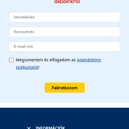
akcióinkról
Megismertem és elfogadom az
Adatvédelmi
tájékoztatót
!
Feliratkozom
INFORMÁCIÓK