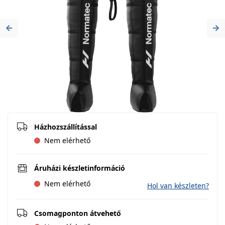
Previous
Ne
Házhozszállítással
Nem elérhető
Áruházi készletinformáció
Nem elérhető
Hol van készleten?
Csomagponton átvehető