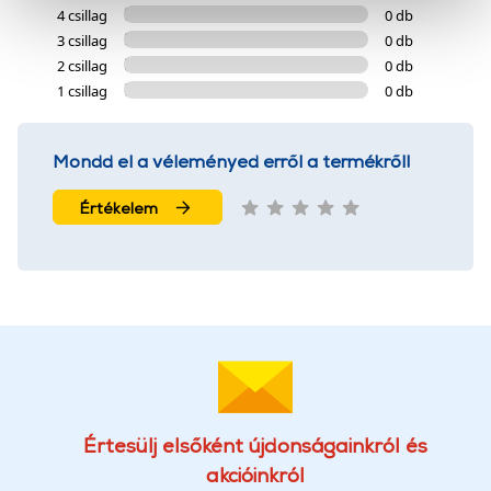
4 csillag
0 db
cookie-k személyazonosítására nem alkalmasak,
3 csillag
0 db
szolgáltatásaink biztosításához szükségesek. Az oldal
2 csillag
0 db
használatával Ön elfogadja a cookie-k használatát.
1 csillag
0 db
További információk:
ÁSZF
és
Adatvédelem
Mondd el a véleményed erről a termékről!
Értékelem
Értesülj elsőként újdonságainkról és
akcióinkról