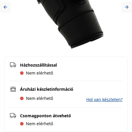
Previous
Ne
Házhozszállítással
Nem elérhető
Áruházi készletinformáció
Nem elérhető
Hol van készleten?
Csomagponton átvehető
Nem elérhető