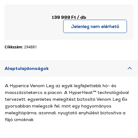
139 999 Ft
/ db
Jelenleg nem elérhető
Cikkszám:
294881
Alaptulajdonságok
A Hyperice Venom Leg az egyik legfejlettebb hő- és
masszázstekercs a piacon. A HyperHeat™ technológiával
tervezett, egyenletes melegítést biztosító Venom Leg 6x
gyorsabban melegszik fel, mint egy hagyományos
melegítőpárna, azonnali, nyugtató enyhülést biztosítva a
fájó izmoknak.