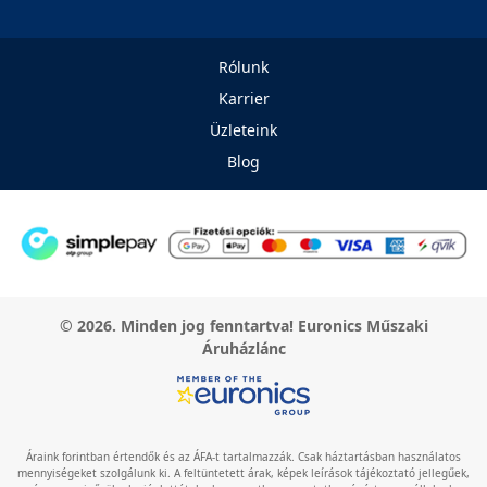
Rólunk
Karrier
Üzleteink
Blog
© 2026. Minden jog fenntartva! Euronics Műszaki
Áruházlánc
Áraink forintban értendők és az ÁFA-t tartalmazzák. Csak háztartásban használatos
mennyiségeket szolgálunk ki. A feltüntetett árak, képek leírások tájékoztató jellegűek,