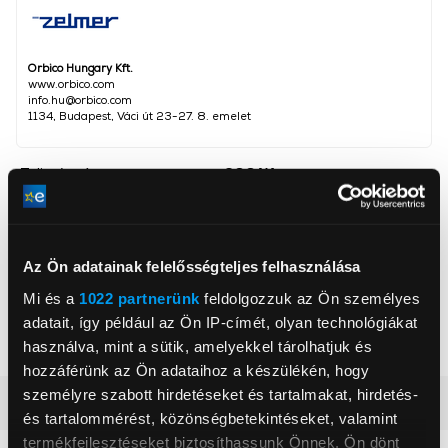
Orbico Hungary Kft.
www.orbico.com
info.hu@orbico.com
1134, Budapest, Váci út 23-27. 8. emelet
Teljesítmény
900 W
Szeletek száma
2 db
Szín
Fekete
Az Ön adatainak felelősségteljes felhasználása
Cserélhető lapok
Igen
Mi és a
1022 partnerünk
feldolgozzuk az Ön személyes
Grill lap
Igen
adatait, így például az Ön IP-címét, olyan technológiákat
Gofri lap
Igen
használva, mint a sütik, amelyekkel tárolhatjuk és
hozzáférünk az Ön adataihoz a készülékén, hogy
személyre szabott hirdetéseket és tartalmakat, hirdetés-
Részletes ismertető
és tartalommérést, közönségbetekintéseket, valamint
termékfejlesztéseket biztosíthassunk Önnek. Ön dönt