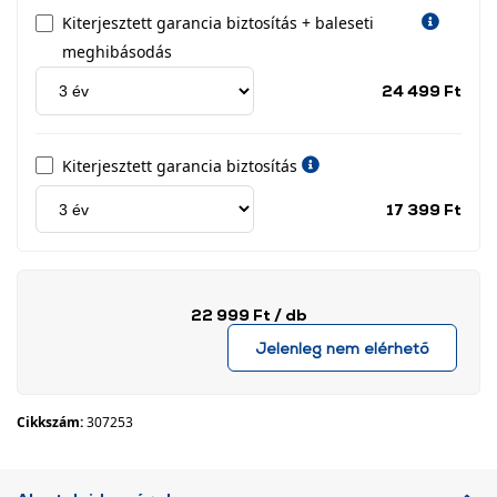
Kiterjesztett garancia biztosítás + baleseti
meghibásodás
Jótá
24 499 Ft
idős
címk
Kiterjesztett garancia biztosítás
Jótá
17 399 Ft
idős
címk
22 999 Ft
/ db
Jelenleg nem elérhető
Cikkszám:
307253