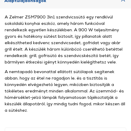
Alaptulajdonságok
A Zelmer ZSM7900 3in1 szendvicssütő egy rendkívül
sokoldalú konyhai eszköz, amely három funkcióval
rendelkezik egyetlen készülékben. A 900 W teljesítmény
gyors és hatékony sütést biztosít, így pillanatok alatt
elkészítheted kedvenc szendvicsedet, gofridat vagy akár
grill ételt. A készülék három különböző cserélhető betéttel
rendelkezik: grill, gofrisütő és szendvicskészítő betét, így
bármilyen étkezési igényt könnyedén kielégíthetsz vele.
A nemtapadó bevonattal ellátott sütőlapok segítenek
abban, hogy az étel ne ragadjon le, és a tisztítás is
könnyedén elvégezhető legyen, miközben biztosítják a
tökéletes eredményt minden alkalommal. Az üzemmód- és
hőmérséklet-jelző lámpák folyamatosan tájékoztatják a
készülék állapotáról, így mindig tudni fogod, mikor készen áll
a sütéshez.