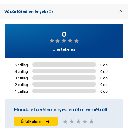
Vásárlói vélemények
(0)
0
0 értékelés
5 csillag
0 db
4 csillag
0 db
3 csillag
0 db
2 csillag
0 db
1 csillag
0 db
Mondd el a véleményed erről a termékről!
Értékelem