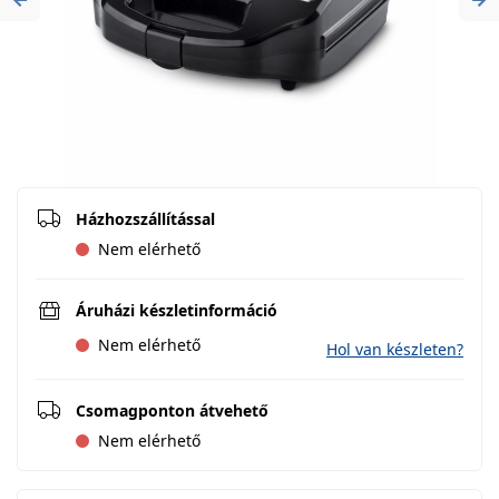
Previous
Ne
Házhozszállítással
Nem elérhető
Áruházi készletinformáció
Nem elérhető
Hol van készleten?
Csomagponton átvehető
Nem elérhető