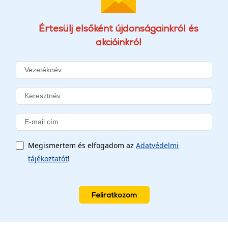
Értesülj elsőként újdonságainkról és
akcióinkról
Megismertem és elfogadom az
Adatvédelmi
tájékoztatót
!
Feliratkozom