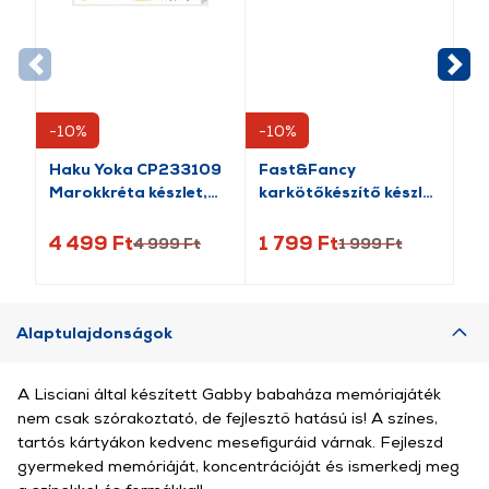
-10%
-10%
-1
Haku Yoka CP233109
Fast&Fancy
El
Marokkréta készlet,
karkötőkészítő készlet
zo
Vidám borsók, 24 db
- designer stúdió
T
(MMBLZ103)
4 499 Ft
1 799 Ft
6 
4 999 Ft
1 999 Ft
Alaptulajdonságok
A Lisciani által készített Gabby babaháza memóriajáték
nem csak szórakoztató, de fejlesztő hatású is! A színes,
tartós kártyákon kedvenc mesefiguráid várnak. Fejleszd
gyermeked memóriáját, koncentrációját és ismerkedj meg