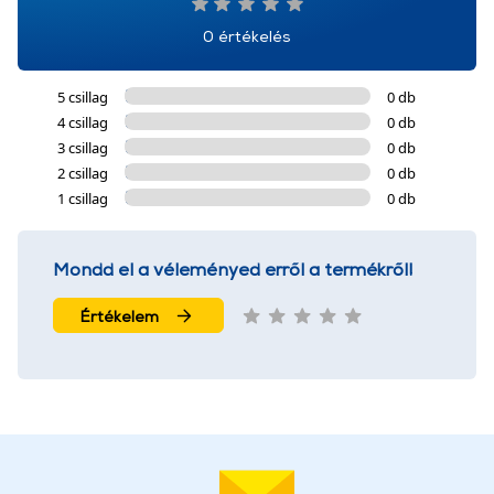
0 értékelés
5 csillag
0 db
4 csillag
0 db
3 csillag
0 db
2 csillag
0 db
1 csillag
0 db
Mondd el a véleményed erről a termékről!
Értékelem