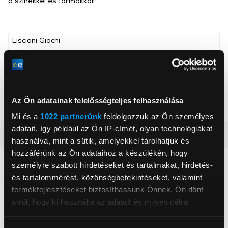
a színekkel és formákkal!
Lisciani Giochi
, ,
Játékosok száma
1+ fő
Az Ön adatainak felelősségteljes felhasználása
Korosztály
3+ év
Mi és a
1022 partnerünk
feldolgozzuk az Ön személyes
adatait, így például az Ön IP-címét, olyan technológiákat
Részletes ismertető
használva, mint a sütik, amelyekkel tárolhatjuk és
hozzáférünk az Ön adataihoz a készülékén, hogy
Neked ajánljuk
személyre szabott hirdetéseket és tartalmakat, hirdetés-
és tartalommérést, közönségbetekintéseket, valamint
termékfejlesztéseket biztosíthassunk Önnek. Ön dönt
arról, hogy ki használja az adatait és milyen célra.
Ha engedélyezi, a következőt is meg szeretnénk tenni: