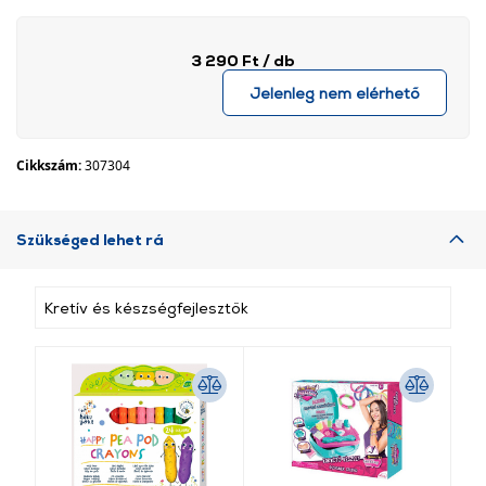
3 290 Ft
/ db
Jelenleg nem elérhető
Cikkszám:
307304
Szükséged lehet rá
Kretív és készségfejlesztők