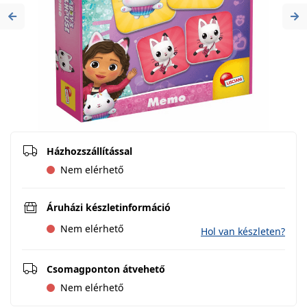
Previous
Ne
Házhozszállítással
Nem elérhető
Áruházi készletinformáció
Nem elérhető
Hol van készleten?
Csomagponton átvehető
Nem elérhető