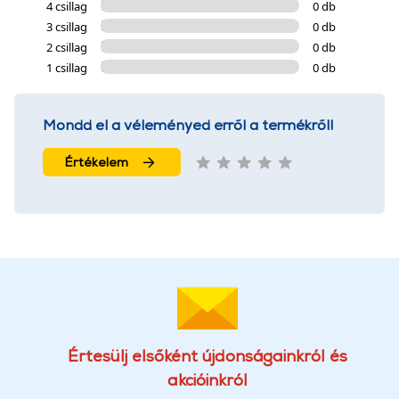
4 csillag
0 db
3 csillag
0 db
2 csillag
0 db
1 csillag
0 db
Mondd el a véleményed erről a termékről!
Értékelem
Értesülj elsőként újdonságainkról és
akcióinkról