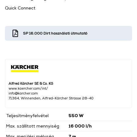
Quick Connect
SP 16.000 Dirt használati útmutató
Alfred Kärcher SE & Co. KG
www.kaercher.com/int/
info@karcher.com
71364, Winnenden, Alfred-Kärcher Strasse 28-40
Teljesítményfelvétel
550 W
Max. szállított mennyiség
16 000 l/h
Max. merülési mélység
7 m