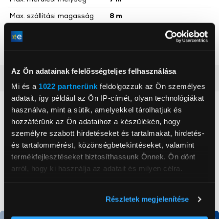
Max. szállítási magasság
8 m
Max. szennyeződésméret
20 mm
Max. szállítási nyomás
0,8 bar
Az Ön adatainak felelősségteljes felhasználása
Részletes ismertető
Mi és a
1022 partnerünk
feldolgozzuk az Ön személyes
adatait, így például az Ön IP-címét, olyan technológiákat
Neked ajánljuk
használva, mint a sütik, amelyekkel tárolhatjuk és
hozzáférünk az Ön adataihoz a készülékén, hogy
személyre szabott hirdetéseket és tartalmakat, hirdetés-
és tartalommérést, közönségbetekintéseket, valamint
termékfejlesztéseket biztosíthassunk Önnek. Ön dönt
arról, hogy ki használja az adatait és milyen célra.
Ha engedélyezi, a következőt is meg szeretnénk tenni:
Részletek megjelenítése
Információgyűjtés az Ön földrajzi
elhelyezkedéséről pár méteres pontossággal