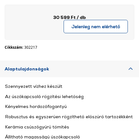
30 599 Ft
/ db
Jelenleg nem elérhető
Cikkszám:
302217
Alaptulajdonságok
Szennyezett vízhez készült
Az úszókapcsoló rögzítési lehetőség
Kényelmes hordozófogantyú
Robusztus és egyszerűen rögzíthető előszűrő tartozékként
Kerámia csúszógyűrű tömítés
Állítható magasságú úszókapcsoló