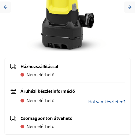
Previous
Ne
Házhozszállítással
Nem elérhető
Áruházi készletinformáció
Nem elérhető
Hol van készleten?
Csomagponton átvehető
Nem elérhető