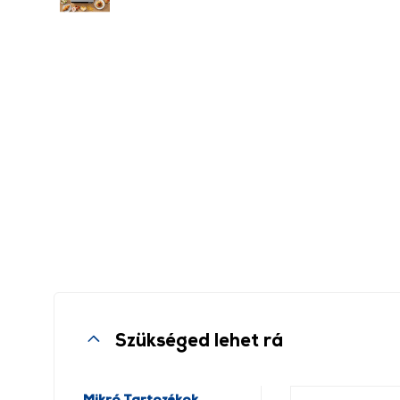
Szükséged lehet rá
Mikró Tartozékok