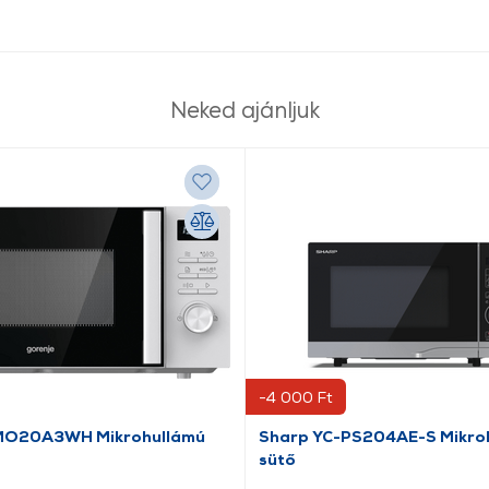
Neked ajánljuk
-4 000 Ft
 MO20A3WH Mikrohullámú
Sharp YC-PS204AE-S Mikro
sütő