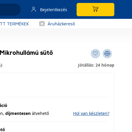
Bejelentkezés
Áruházkereső
OTT TERMÉKEK
ikrohullámú sütő
Jótállás: 24 hónap
s)
áció
on,
díjmentesen
átvehető
Hol van készleten?
ető