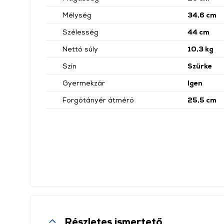
Mélység
34,6 cm
Szélesség
44 cm
Nettó súly
10,3 kg
Szín
Szürke
Gyermekzár
Igen
Forgótányér átmérő
25,5 cm
Részletes ismertető