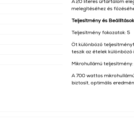
A 20 literes űrtartalom ele
melegítéséhez és főzéséhez
Teljesítmény és Beállításo
Teljesítmény fokozatok: 5
Öt különböző teljesítmény
teszik az ételek különböző 
Mikrohullámú teljesítmény
A 700 wattos mikrohullámú
biztosít, optimális eredmé