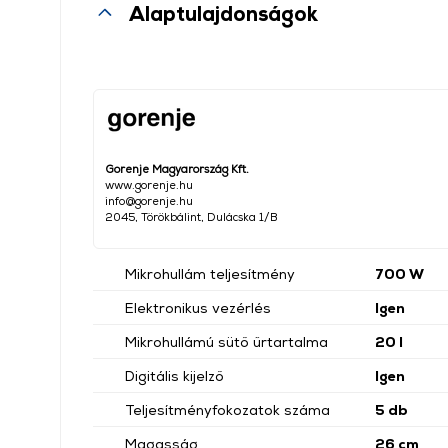
Alaptulajdonságok
Gorenje Magyarország Kft.
www.gorenje.hu
info@gorenje.hu
2045, Törökbálint, Dulácska 1/B
Mikrohullám teljesítmény
700 W
Elektronikus vezérlés
Igen
Mikrohullámú sütő űrtartalma
20 l
Digitális kijelző
Igen
Teljesítményfokozatok száma
5 db
Magasság
26 cm