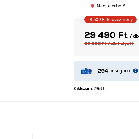
Nem elérhető
-3 509 Ft
kedvezmény
29 490 Ft
/ db
32 999 Ft
/ db
helyett
hűségpont
294
Cikkszám:
296915