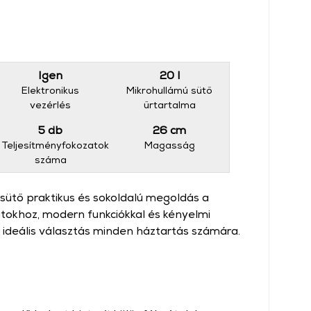
Igen
20 l
Elektronikus
Mikrohullámú sütő
vezérlés
űrtartalma
5 db
26 cm
Teljesítményfokozatok
Magasság
száma
sütő praktikus és sokoldalú megoldás a
tokhoz, modern funkciókkal és kényelmi
 ideális választás minden háztartás számára.