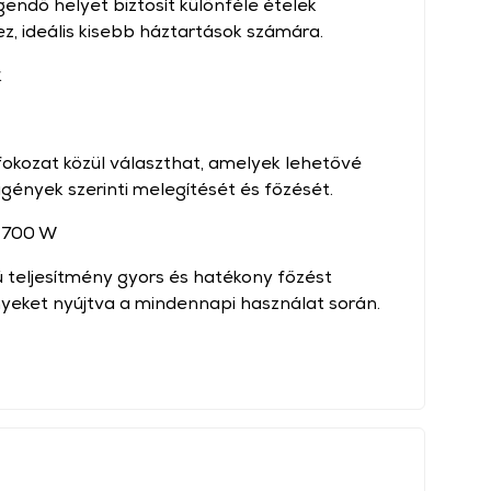
gendő helyet biztosít különféle ételek
, ideális kisebb háztartások számára.
k
fokozat közül választhat, amelyek lehetővé
igények szerinti melegítését és főzését.
: 700 W
 teljesítmény gyors és hatékony főzést
nyeket nyújtva a mindennapi használat során.