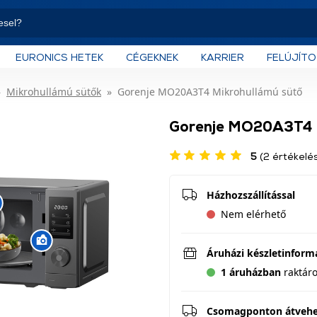
EURONICS HETEK
CÉGEKNEK
KARRIER
FELÚJÍT
Mikrohullámú sütők
Gorenje MO20A3T4 Mikrohullámú sütő
Gorenje MO20A3T4 M
5
(2 értékelé
Házhozszállítással
Nem elérhető
Áruházi készletinform
1 áruházban
raktár
Csomagponton átveh