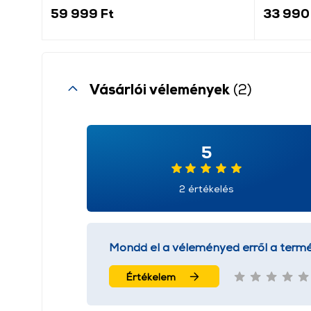
59 999 Ft
33 990
Vásárlói vélemények
(2)
5
2 értékelés
Mondd el a véleményed erről a termé
Értékelem