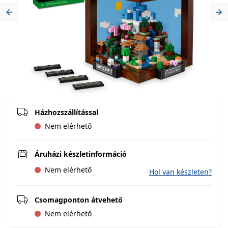
Previous
Ne
Házhozszállítással
Nem elérhető
Áruházi készletinformáció
Nem elérhető
Hol van készleten?
Csomagponton átvehető
Nem elérhető