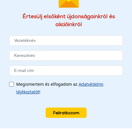
Értesülj elsőként újdonságainkról és
akcióinkról
Megismertem és elfogadom az
Adatvédelmi
tájékoztatót
!
Feliratkozom