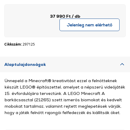
37 990 Ft
/ db
Jelenleg nem elérhető
Cikkszám:
297125
Alaptulajdonságok
Ünnepeld a Minecraft® kreativitást ezzel a felnőtteknek
készült LEGO® építőszettel, amelyet a népszerű videójáték
15. évfordulójára terveztünk. A LEGO Minecraft A
barkácsasztal (21265) szett ismerős biomokat és kedvelt
mobokat tartalmaz, valamint rejtett meglepetések várják,
hogy a játék felnőtt rajongói felfedezzék és kiállítsák őket.