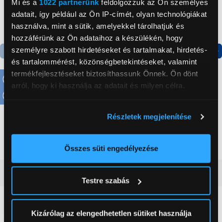
Mi és a
1022 partnerünk
feldolgozzuk az Ön személyes
adatait, így például az Ön IP-címét, olyan technológiákat
használva, mint a sütik, amelyekkel tárolhatjuk és
hozzáférünk az Ön adataihoz a készülékén, hogy
személyre szabott hirdetéseket és tartalmakat, hirdetés-
és tartalommérést, közönségbetekintéseket, valamint
Termék adatlap
termékfejlesztéseket biztosíthassunk Önnek. Ön dönt
-15 570 Ft
arról, hogy ki használja az adatait és milyen célra.
LEGO® Technic Ferrari
Candy CHASD4385EWC
Daytona SP3 (42143)
Egyajtós hűtőszekrény
Ha engedélyezi, a következőt is meg szeretnénk tenni:
Részletek megjelenítése
Információgyűjtés az Ön földrajzi
140 119 Ft
59 999 Ft
155 689 Ft
elhelyezkedéséről pár méteres pontossággal
Az Ön készülékén beazonosítása annak konkrét
Összes süti engedélyezése
tulajdonságainak (ujjlenyomat) aktív ellenőrzésével
Tudjon meg többet személyes adatainak feldolgozási
Vásárlói vélemények
(0)
Testre szabás
módjairól és adja meg preferenciáit a
Részletek
pontban
. Bármikor módosíthatja vagy visszavonhatja a
Sütinyilatkozathoz való hozzájárulását.
0
Kizárólag az elengedhetetlen sütiket használja