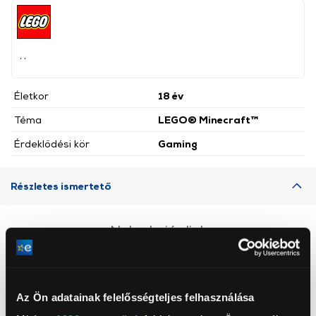
, ,
Életkor
18 év
Téma
LEGO® Minecraft™
Érdeklődési kör
Gaming
Részletes ismertető
Neked ajánljuk
Az Ön adatainak felelősségteljes felhasználása