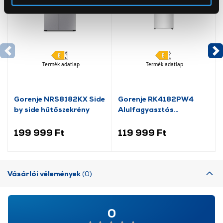
Az Eunonics.hu webáruházunk ún. süti vagy cookie file-
okat használ, melyeket az Ön gépén tárol a rendszer. A
cookie-k személyazonosítására nem alkalmasak,
szolgáltatásaink biztosításához szükségesek. Az oldal
használatával Ön elfogadja a cookie-k használatát.
Termék adatlap
Termék adatlap
További információk:
ÁSZF
és
Adatvédelem
Gorenje NRS8182KX Side
Gorenje RK4182PW4
by side hűtőszekrény
Alulfagyasztós
kombinált hűtőszekrény
199 999 Ft
119 999 Ft
Vásárlói vélemények
(0)
0