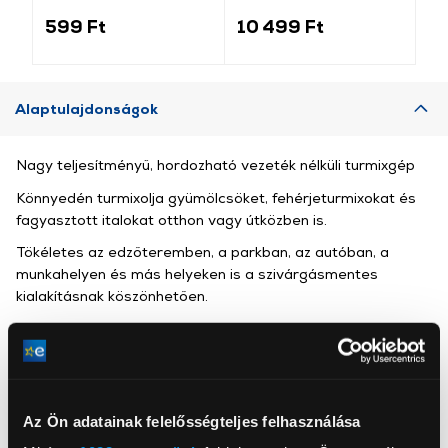
laktózmentes fehérje,
g, Cookies & Cream
cs
25 g, kókusz
599 Ft
10 499 Ft
3
Alaptulajdonságok
Nagy teljesítményű, hordozható vezeték nélküli turmixgép
Könnyedén turmixolja gyümölcsöket, fehérjeturmixokat és
fagyasztott italokat otthon vagy útközben is.
Tökéletes az edzőteremben, a parkban, az autóban, a
munkahelyen és más helyeken is a szivárgásmentes
kialakításnak köszönhetően.
USB-C csatlakozóval
Fagyasztott gyümölcsök turmixolása és a jég könnyű
összetörése
A Ninja legkompaktabb és legcsendesebb turmixgépe
Az Ön adatainak felelősségteljes felhasználása