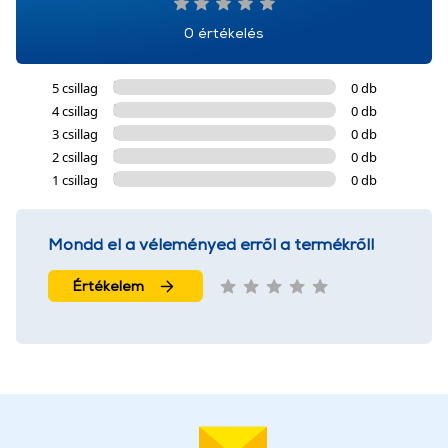
0 értékelés
5 csillag
0 db
4 csillag
0 db
3 csillag
0 db
2 csillag
0 db
1 csillag
0 db
Mondd el a véleményed erről a termékről!
Értékelem