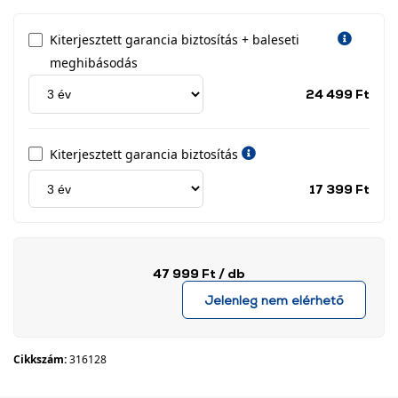
Kiterjesztett garancia biztosítás + baleseti
meghibásodás
Jótá
24 499 Ft
idős
címk
Kiterjesztett garancia biztosítás
Jótá
17 399 Ft
idős
címk
47 999 Ft
/ db
Jelenleg nem elérhető
Cikkszám:
316128