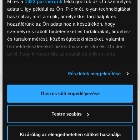
Mosogatógépben mosható fedél és pohár
Mi és a
1022 partnerünk
feldolgozzuk az Ön személyes
adatait, így például az Ön IP-címét, olyan technológiákat
használva, mint a sütik, amelyekkel tárolhatjuk és
hozzáférünk az Ön adataihoz a készülékén, hogy
Ninja
személyre szabott hirdetéseket és tartalmakat, hirdetés-
, ,
és tartalommérést, közönségbetekintéseket, valamint
termékfejlesztéseket biztosíthassunk Önnek. Ön dönt
Űrtartalom
0,57 l
arról, hogy ki használja az adatait és milyen célra.
Szín
Szürke
Ha engedélyezi, a következőt is meg szeretnénk tenni:
Részletek megjelenítése
Információgyűjtés az Ön földrajzi
Részletes ismertető
elhelyezkedéséről pár méteres pontossággal
Az Ön készülékén beazonosítása annak konkrét
Összes süti engedélyezése
tulajdonságainak (ujjlenyomat) aktív ellenőrzésével
Neked ajánljuk
Tudjon meg többet személyes adatainak feldolgozási
Testre szabás
módjairól és adja meg preferenciáit a
Részletek
pontban
. Bármikor módosíthatja vagy visszavonhatja a
Sütinyilatkozathoz való hozzájárulását.
Kizárólag az elengedhetetlen sütiket használja