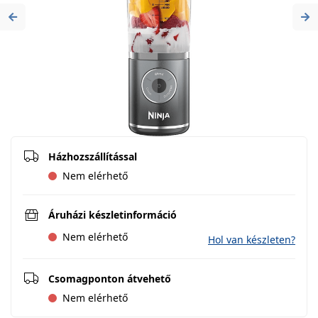
Previous
Ne
Házhozszállítással
Nem elérhető
Áruházi készletinformáció
Nem elérhető
Hol van készleten?
Csomagponton átvehető
Nem elérhető