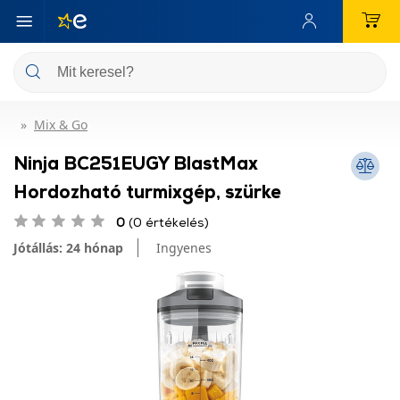
Mix & Go
Ninja BC251EUGY BlastMax
Hordozható turmixgép, szürke
0
(0 értékelés)
Jótállás: 24 hónap
Ingyenes