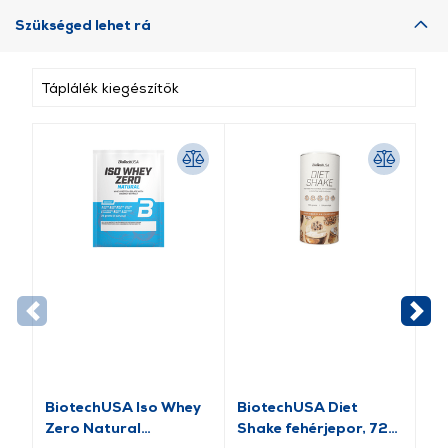
Szükséged lehet rá
Táplálék kiegészítők
BiotechUSA Iso Whey
BiotechUSA Diet
Bi
Zero Natural
Shake fehérjepor, 720
Pu