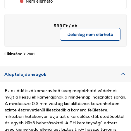
Nem elérhető
599 Ft
/ db
Jelenleg nem elérhető
Cikkszám:
312801
Alaptulajdonságok
Ez az átlátszó kameravédő üveg megbízható védelmet
nyújt a készülék kamerájának a mindennapi használat során.
A mindössze 0,3 mm vastag kialakításnak köszönhetően
szinte észrevétlenül illeszkedik a kamera felületére,
miközben hatékonyan óvja azt a karcolásoktól, ütődésektől
és egyéb külső behatásoktól. A 9H keménységű edzett
üveg kiemelkedő ellenállást biztosít, így hosszú távon is