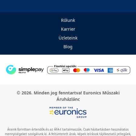
Rólunk
Karrier
Üzleteink
Blog
© 2026. Minden jog fenntartva! Euronics Műszaki
Áruházlánc
Áraink forintban értendők és az ÁFA-t tartalmazzák. Csak háztartásban használatos
mennyiségeket szolgálunk ki. A feltüntetett árak, képek leírások tájékoztató jellegűek,