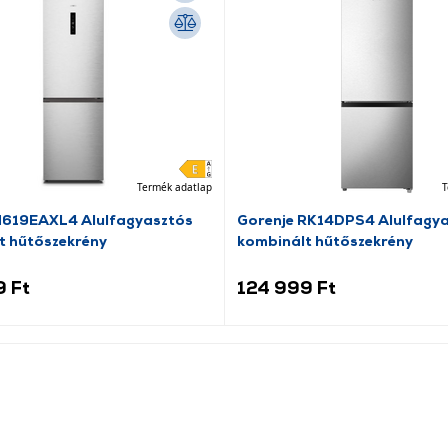
Termék adatlap
T
N619EAXL4 Alulfagyasztós
Gorenje RK14DPS4 Alulfagy
t hűtőszekrény
kombinált hűtőszekrény
9 Ft
124 999 Ft