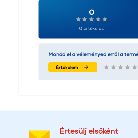
0
0 értékelés
Mondd el a véleményed erről a termé
Értékelem
Értesülj elsőként