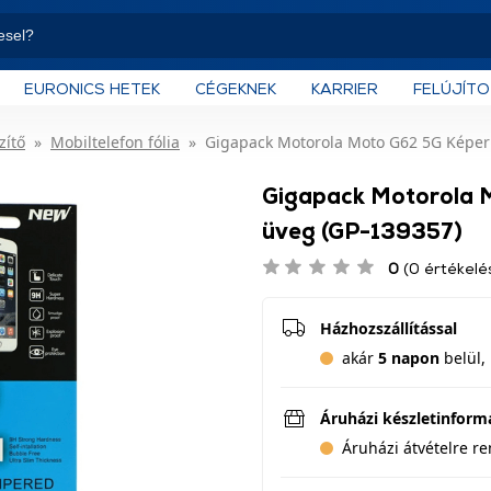
EURONICS HETEK
CÉGEKNEK
KARRIER
FELÚJÍT
zítő
Mobiltelefon fólia
Gigapack Motorola Moto G62 5G Képer
Gigapack Motorola 
üveg (GP-139357)
0
(0 értékelé
Házhozszállítással
akár
5 napon
belül, 
Áruházi készletinform
Áruházi átvételre r