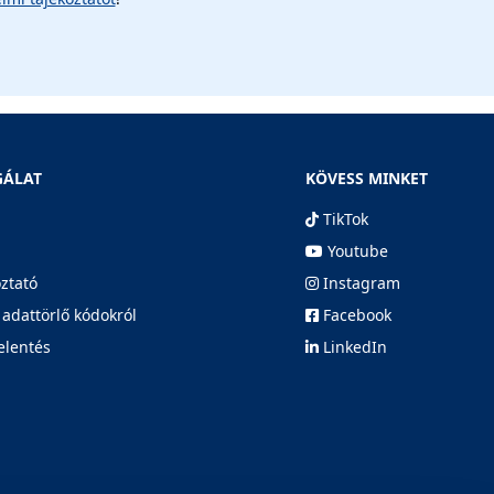
GÁLAT
KÖVESS MINKET
TikTok
Youtube
oztató
Instagram
 adattörlő kódokról
Facebook
elentés
LinkedIn