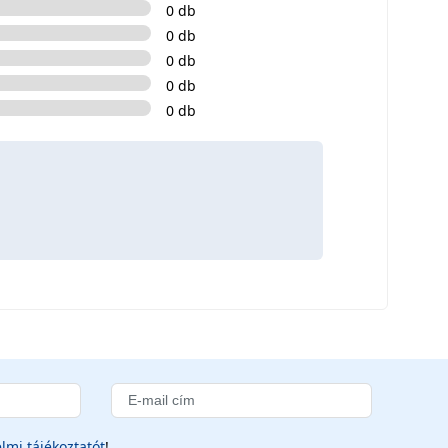
0 db
0 db
0 db
0 db
0 db
lmi tájékoztatót
!