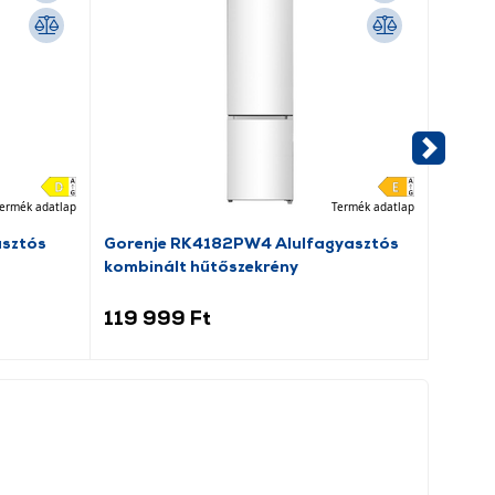
ermék adatlap
Termék adatlap
asztós
Gorenje RK4182PW4 Alulfagyasztós
Dreame
kombinált hűtőszekrény
porsz
119 999 Ft
69 9