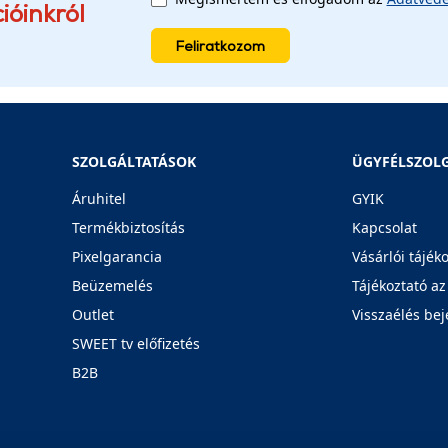
ióinkról
Feliratkozom
SZOLGÁLTATÁSOK
ÜGYFÉLSZOL
Áruhitel
GYIK
Termékbiztosítás
Kapcsolat
Pixelgarancia
Vásárlói tájék
Beüzemelés
Tájékoztató az
Outlet
Visszaélés bej
SWEET tv előfizetés
B2B