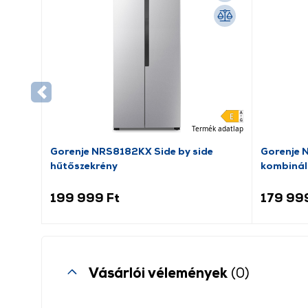
Termék adatlap
Gorenje NRS8182KX Side by side
Gorenje 
hűtőszekrény
kombinál
199 999 Ft
179 99
Vásárlói vélemények
(0)