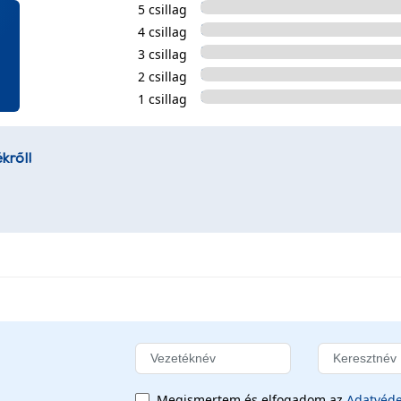
5 csillag
4 csillag
3 csillag
2 csillag
1 csillag
kről!
Megismertem és elfogadom az
Adatvéde