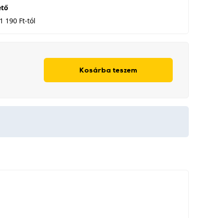
ető
1 190 Ft-tól
Kosárba teszem