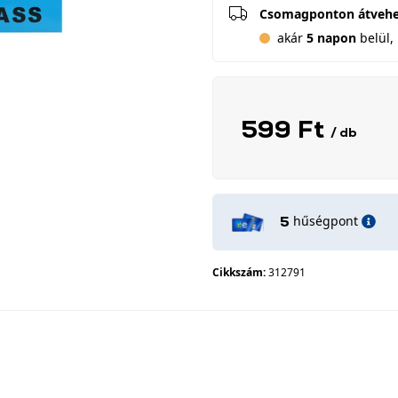
Csomagponton átveh
akár
5 napon
belül, 
599 Ft
/ db
hűségpont
5
Cikkszám:
312791