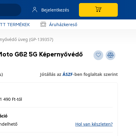
Bejelentkezés
Áruházkereső
OTT TERMÉKEK
nyővédő üveg (GP-139357)
Moto G62 5G Képernyővédő
Jótállás az
ÁSZF
-ben foglaltak szerint
s)
1 490 Ft-tól
áció
endelhető
Hol van készleten?